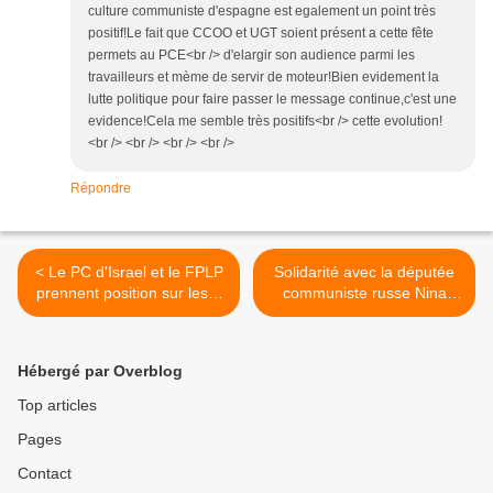
culture communiste d'espagne est egalement un point très
positif!Le fait que CCOO et UGT soient présent a cette fête
permets au PCE<br /> d'elargir son audience parmi les
travailleurs et mème de servir de moteur!Bien evidement la
lutte politique pour faire passer le message continue,c'est une
evidence!Cela me semble très positifs<br /> cette evolution!
<br /> <br /> <br /> <br />
Répondre
< Le PC d'Israel et le FPLP
Solidarité avec la députée
prennent position sur les «
communiste russe Nina
négociations de paix »
Ostanina, victime d'une
entre Netanyahu et
campagne de pressions
l'Autorité palestinienne:
physiques et
Hébergé par Overblog
provocations impéralistes et
psychologiques de la part
vigilance des organisations
du pouvoir! >
Top articles
communistes
Pages
Contact