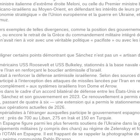
ministre italienne d’extrême droite Meloni, ou celle du Premier ministre
icano-israéliens au Moyen-Orient, en défendant les intérêts de leurs p
nomie stratégique » de l’Union européenne et la guerre en Ukraine, et
rmuz.
vers exemples de telles divergences, comme la position des gouvern
t, ou encore le retrait de la Grèce du commandement militaire intégré
’avait rien à voir avec une véritable politique « pacifiste » ou avec les
uligner certains points démontrant que Sánchez n’est pas un « artisan d
américains USS Roosevelt et USS Bulkeley, stationnés à la base navale
 l’Iran en renforçant le bouclier antimissile d’Israël.
stait à renforcer la défense antimissile israélienne. Selon des sources 
rticipé à l’interception des attaques de missiles lancées par l’Iran en 
 complément » aux systèmes israéliens Iron Dome et Arrow.
s dans le cadre d’un accord bilatéral de défense entre les États-Unis e
ar Sánchez et son gouvernement en 2023. Ce renouvellement a permis
, passant de quatre à six — une extension qui a permis le stationneme
 aux opérations actuelles de 2026.
périalistes à l’étranger auxquelles participe le gouvernement espagnol
t : près de 700 au Liban, 275 en Irak et 150 en Turquie.
spagne figure parmi les plus fervents soutiens de l’Ukraine dans la gu
quipements militaires (y compris des chars) au régime de Zelenskyy et fo
 l’OTAN en Espagne. Il est frappant de se rappeler la photographie d
u peintre communiste Pablo Picasso.