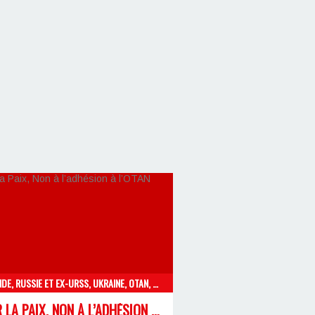
FINLANDE, RUSSIE ET EX-URSS, UKRAINE, OTAN, NON À L'UE DU CAPITAL
POUR LA PAIX, NON À L’ADHÉSION À L’OTAN