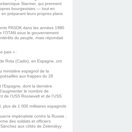
 britannique Starmer, qui prennent
ropres bourgeoisies — tout en
 en préparant leurs propres plans
ements PASOK dans les années 1980
 de l’OTAN sous le gouvernement
 intérêts du peuple, mais répondait
e paix » :
 de Rota (Cadix), en Espagne, ont
du ministère espagnol de la
représailles aux frappes du 28
t l’Espagne, dont la dernière
 d’augmenter le nombre de
nt de l’USS Roosevelt et de l’USS
, plus de 1 000 militaires espagnols
erre impérialiste contre la Russie ;
rme des soldats et officiers
e Sánchez aux côtés de Zelenskyy