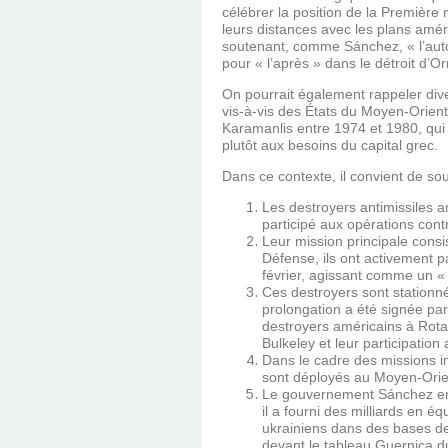
célébrer la position de la Première 
leurs distances avec les plans amér
soutenant, comme Sánchez, « l’auto
pour « l’après » dans le détroit d’O
On pourrait également rappeler di
vis-à-vis des États du Moyen-Orien
Karamanlis entre 1974 et 1980, qui n
plutôt aux besoins du capital grec.
Dans ce contexte, il convient de so
Les destroyers antimissiles 
participé aux opérations contre
Leur mission principale consi
Défense, ils ont activement pa
février, agissant comme un «
Ces destroyers sont stationné
prolongation a été signée p
destroyers américains à Rota
Bulkeley et leur participation
Dans le cadre des missions im
sont déployés au Moyen-Orien
Le gouvernement Sánchez en E
il a fourni des milliards en é
ukrainiens dans des bases de
devant le tableau Guernica d