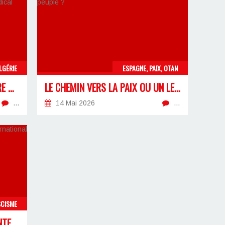
LGÉRIE
ESPAGNE, PAIX, OTAN
LA RETRAITE DES 32 ANS, ENTRE MANŒUVRES ÉLECTORALES ET NÉCESSITÉ D’UN FRONT SYNDICAL
LE CHEMIN VERS LA PAIX OU UN LEURRE POUR LE PEUPLE ?
…
14 Mai 2026
…
SCISME
À L’OCCASION DU « SOMMET INTERNATIONAL CONTRE L’ANTIFASCISME »