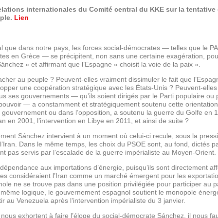
lations internationales du Comité central du KKE sur la tentative 
uple.
Lien
onal que dans notre pays, les forces social-démocrates — telles que le
stes en Grèce — se précipitent, non sans une certaine exagération, pour 
chez » et affirmant que l’Espagne « choisit la voie de la paix ».
cher au peuple ? Peuvent-elles vraiment dissimuler le fait que l’Espa
pper une coopération stratégique avec les États-Unis ? Peuvent-elles ef
s ses gouvernements — qu’ils soient dirigés par le Parti populaire ou pa
ouvoir — a constamment et stratégiquement soutenu cette orientation ? 
au gouvernement ou dans l’opposition, a soutenu la guerre du Golfe en 1
an en 2001, l’intervention en Libye en 2011, et ainsi de suite ?
ement Sánchez intervient à un moment où celui-ci recule, sous la pressi
 l’Iran. Dans le même temps, les choix du PSOE sont, au fond, dictés p
nt pas servis par l’escalade de la guerre impérialiste au Moyen-Orient.
 dépendance aux importations d’énergie, puisqu’ils sont directement affec
les considéraient l’Iran comme un marché émergent pour les exportation
ole ne se trouve pas dans une position privilégiée pour participer au p
 même logique, le gouvernement espagnol soutient le monopole énergé
r au Venezuela après l’intervention impérialiste du 3 janvier.
ui nous exhortent à faire l’éloge du social-démocrate Sánchez, il nous f