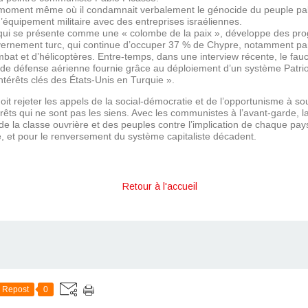
ment même où il condamnait verbalement le génocide du peuple palest
d’équipement militaire avec des entreprises israéliennes.
ui se présente comme une « colombe de la paix », développe des pr
uvernement turc, qui continue d’occuper 37 % de Chypre, notamment par
ombat et d’hélicoptères. Entre-temps, dans une interview récente, le fa
 de défense aérienne fournie grâce au déploiement d’un système Patri
térêts clés des États-Unis en Turquie ».
oit rejeter les appels de la social-démocratie et de l’opportunisme à so
érêts qui ne sont pas les siens. Avec les communistes à l’avant-garde, la
de la classe ouvrière et des peuples contre l’implication de chaque pays
, et pour le renversement du système capitaliste décadent.
Retour à l'accueil
Repost
0