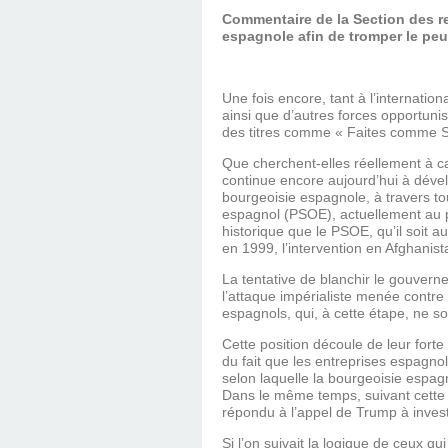
Commentaire de la Section des re
espagnole afin de tromper le pe
Une fois encore, tant à l’internati
ainsi que d’autres forces opportuni
des titres comme « Faites comme Sán
Que cherchent-elles réellement à ca
continue encore aujourd’hui à dévelo
bourgeoisie espagnole, à travers tou
espagnol (PSOE), actuellement au p
historique que le PSOE, qu’il soit 
en 1999, l’intervention en Afghanist
La tentative de blanchir le gouvern
l’attaque impérialiste menée contre
espagnols, qui, à cette étape, ne so
Cette position découle de leur forte
du fait que les entreprises espagno
selon laquelle la bourgeoisie espagn
Dans le même temps, suivant cette
répondu à l’appel de Trump à investi
Si l’on suivait la logique de ceux q