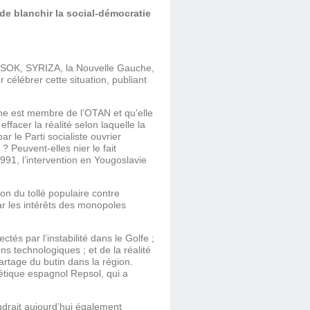
de blanchir la social-démocratie
 PASOK, SYRIZA, la Nouvelle Gauche,
célébrer cette situation, publiant
gne est membre de l’OTAN et qu’elle
facer la réalité selon laquelle la
r le Parti socialiste ouvrier
Peuvent-elles nier le fait
991, l’intervention en Yougoslavie
on du tollé populaire contre
ar les intérêts des monopoles
tés par l’instabilité dans le Golfe ;
s technologiques ; et de la réalité
artage du butin dans la région.
tique espagnol Repsol, qui a
audrait aujourd’hui également