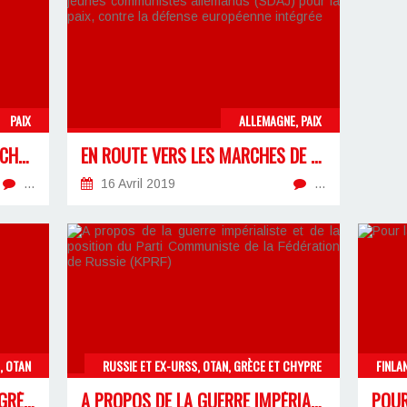
PAIX
ALLEMAGNE, PAIX
MANIFESTE POUR LA PAIX DES CHERCHEURS EN PHYSIQUE QUANTIQUE
EN ROUTE VERS LES MARCHES DE PÂQUES ! LES JEUNES COMMUNISTES ALLEMANDS (SDAJ) POUR LA PAIX, CONTRE LA DÉFENSE EUROPÉENNE INTÉGRÉE
…
16 Avril 2019
…
, OTAN
RUSSIE ET EX-URSS, OTAN, GRÈCE ET CHYPRE
SUR LA VISITE DE MACRON EN GRÈCE
A PROPOS DE LA GUERRE IMPÉRIALISTE ET DE LA POSITION DU PARTI COMMUNISTE DE LA FÉDÉRATION DE RUSSIE (KPRF)