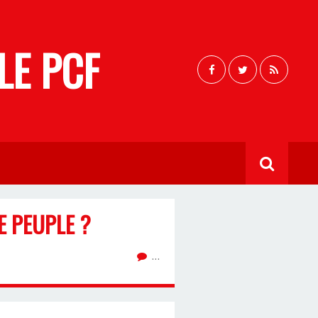
LE PCF
E PEUPLE ?
…