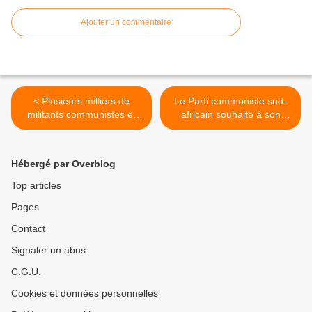
Ajouter un commentaire
< Plusieurs milliers de
Le Parti communiste sud-
militants communistes et
africain souhaite à son
pacifistes, Israéliens et
vieux compagnon de lutte
Palestiniens, manifestent
contre le régime
dans les rues de Jérusalem
d'apartheid, Nelson
Hébergé par Overblog
pour exiger un État
Mandela, un joyeux 93ème
palestinien indépendant
anniversaire >
Top articles
dans les frontières de 67
Pages
Contact
Signaler un abus
C.G.U.
Cookies et données personnelles