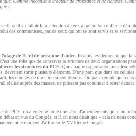
omique. Comme mécanisme créateur de croissance et de richesse. Comme
que ».
n se dit qu'il va falloir faire attention à ceux à qui on va confier le dé
celui des communistes, pas de ceux qui ont se sont servis et se serviro
 l'otage de IU ni de personne d'autre.
Et alors, évidemment, que fait-
 C'est une folie que de conserver la structure de deux organisations para
forcer les structures du PCE.
Que chaque organisation avec lesquelle
vraient sortir plusieurs éléments. D'une part, que dans les cellules et
Parti, les comités de direction soient dissous. Ou par exemple que ceux
ail réalisé auprès des masses, ne puissent pas continuer à rester dans le 
que du PCE, on a entériné toute une série d'amendements qui n'ont mêm
un débat en vue du Congrès, et là on nous disait que « cela ne nous con
 maintenant le moment d'affronter le XVIIIème Congrès.