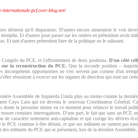
te-internationale-pcf.over-blog.net/
tres désirent qu'il disparaisse. D'autres encore aimeraient le voir dev
tremplin. Et d'autres pour passer sur les ondres en prétendant avoir mili
s. Et tant d'autres prétendent faire de la politique
en le salissant.
e Congrès du PCE, et l'affrontement de deux positions.
D'un côté cell
 sur la reconstruction du PCE.
Que la seconde position – majoritai
 incompétents opportunistes ne s'en servent pas comme d'un trempli
u'elles réussiront à exercer sur les organes de direction qui sont sur cette
rnière Assemblée de Izquierda Unida plus ou moins comme la dernière c
ement Cayo Lara qui est devenu le nouveau Coordinateur Général. C
s doute la personne idoine en ce moment pour relancer le travail poli
essort certaines interrogations. D'une part, le fait que sans un PCE un 
n de caractère nettement anti-capitaliste et qui corrige les dérives écol
que le PCE continue à être désuni, et que ses militants ne rament pas to
ait des militants du PCE qui se présentent, lors de la dernière Assemblée,