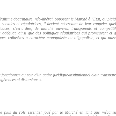
éralisme doctrinaure, néo-libéral, opposent le Marché à l'Etat, ou plaid
s sociales et régulatrices, il devient nécessaire de leur rappeler qu
aces, c'est-à-dire, de marché ouverts, transparents et compétitif
que adéquat, ainsi que des politiques régulatrices qui promeuvent et ga
ues collusives à caractère monopoliste ou oligopoliste, et qui nuisen
 fonctionner au sein d'un cadre juridique-institutionnel clair, transpar
ngérences ni distorsions ».
 plus du rôle essentiel joué par le Marché en tant que mécanism