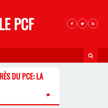
LE PCF
RÈS DU PCE: LA
…