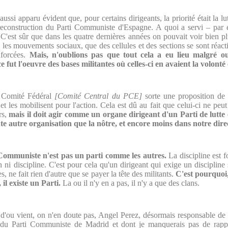
ssi apparu évident que, pour certains dirigeants, la priorité était la lut
la reconstruction du Parti Communiste d'Espagne. A quoi a servi – pa
 C'est sûr que dans les quatre dernières années on pouvait voir bien 
ns les mouvements sociaux, que des cellules et des sections se sont réac
nforcées.
Mais, n'oublions pas que tout cela a eu lieu malgré ou 
ce fut l'oeuvre des bases militantes où celles-ci en avaient la volonté 
un Comité Fédéral
[Comité Central du PCE]
sorte une proposition de 
et les mobilisent pour l'action. Cela est dû au fait que celui-ci ne peu
rs,
mais il doit agir comme un organe dirigeant d'un Parti de lutte 
te autre organisation que la nôtre, et encore moins dans notre dire
i Communiste n'est pas un parti comme les autres.
La discipline est 
n ni discipline. C'est pour cela qu'un dirigeant qui exige un discipline 
es, ne fait rien d'autre que se payer la tête des militants.
C'est pourquoi,
il existe un Parti.
La ou il n'y en a pas, il n'y a que des clans.
 d'ou vient, on n'en doute pas, Angel Perez, désormais responsable de 
 du Parti Communiste de Madrid et dont je manquerais pas de rappel