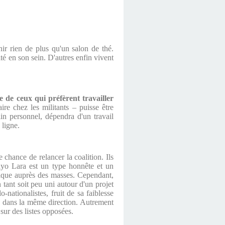
enir rien de plus qu'un salon de thé.
té en son sein. D'autres enfin vivent
e de ceux qui préfèrent travailler
re chez les militants – puisse être
n personnel, dépendra d'un travail
 ligne.
hance de relancer la coalition. Ils
ayo Lara est un type honnête et un
tique auprès des masses. Cependant,
tant soit peu uni autour d'un projet
o-nationalistes, fruit de sa faiblesse
us dans la même direction. Autrement
 sur des listes opposées.