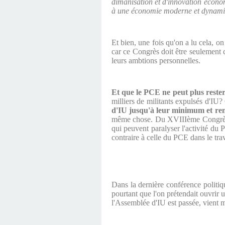
dimanisation et d'innovation écon
à une économie moderne et dynami
Et bien, une fois qu'on a lu cela, o
car ce Congrès doit être seulement 
leurs ambtions personnelles.
Et que le PCE ne peut plus rester
milliers de militants expulsés d'IU?
d'IU jusqu'à leur minimum et ren
même chose. Du XVIIIème Congrès, de
qui peuvent paralyser l'activité du 
contraire à celle du PCE dans le trav
Dans la dernière conférence politi
pourtant que l'on prétendait ouvrir 
l'Assemblée d'IU est passée, vient