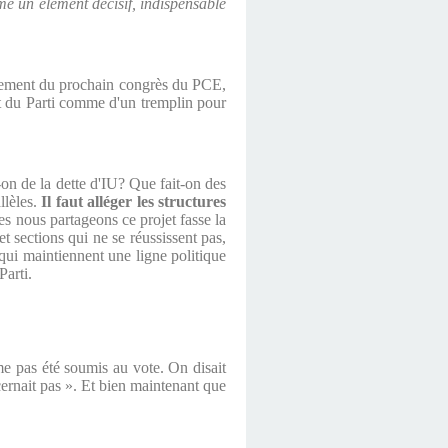
 un élément décisif, indispensable
roulement du prochain congrès du PCE,
nt du Parti comme d'un tremplin pour
on de la dette d'IU? Que fait-on des
llèles.
Il faut alléger les structures
s nous partageons ce projet fasse la
 sections qui ne se réussissent pas,
 qui maintiennent une ligne politique
Parti.
e pas été soumis au vote. On disait
cernait pas ». Et bien maintenant que