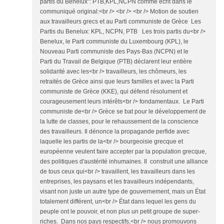
partis du Bénélux": PTB,KPL,NCPN comme écrit dans le
communiqué original:<br /> <br /> <br /> Motion de soutien
aux travailleurs grecs et au Parti communiste de Grèce Les
Partis du Benelux: KPL, NCPN, PTB Les trois partis du<br />
Benelux, le Parti communiste du Luxembourg (KPL), le
Nouveau Parti communiste des Pays-Bas (NCPN) et le
Parti du Travail de Belgique (PTB) déclarent leur entière
solidarité avec les<br /> travailleurs, les chômeurs, les
retraités de Grèce ainsi que leurs familles et avec la Parti
communiste de Grèce (KKE), qui défend résolument et
courageusement leurs intérêts<br /> fondamentaux. Le Parti
communiste de<br /> Grèce se bat pour le développement de
la lutte de classes, pour le rehaussement de la conscience
des travailleurs. Il dénonce la propagande perfide avec
laquelle les partis de la<br /> bourgeoisie grecque et
européenne veulent faire accepter par la population grecque,
des politiques d'austérité inhumaines. Il construit une alliance
de tous ceux qui<br /> travaillent, les travailleurs dans les
entreprises, les paysans et les travailleurs indépendants,
visant non juste un autre type de gouvernement, mais un État
totalement différent, un<br /> État dans lequel les gens du
peuple ont le pouvoir, et non plus un petit groupe de super-
riches. Dans nos pays respectifs,<br /> nous promouvons