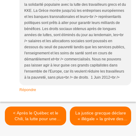
la solidarité populaire avec la lutte des travailleurs grecs et du
KKE. La Grèce montre jusqu'où les entreprises européennes
et les banques transnationales et leurs<br /> représentants
politiques sont prêts à aller pour garantir leurs milliards de
bénéfices. Les droits sociaux obtenus après de longues
années de luttes, sont éliminés du jour au lendemain, les<br
/> salaires et les allocations sociales sont poussés en
dessous du seuil de pauvreté tandis que les services publics,
l'enseignement et les soins de santé sont en cours de
démantèlement et<br /> commercialisés. Nous ne pouvons
pas laisser agir à leur guise ces grands capitalistes dans
l'ensemble de l'Europe, car ils veulent réduire les travailleurs
à la pauvreté, sans plus<br /> de droits. 1 Juin 2012<br />
Répondre
< Après le Québec et le
La justice grecque déclare
Chili, la lutte pour une
« illégale » la grève des
éducation publique, gratuite
sidérurgistes de Hellenic
et universelle touche
Halyvourgia : répression