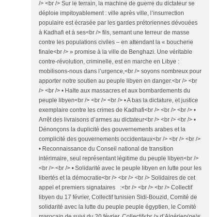
/> <br /> Sur le terrain, la machine de guerre du dictateur se
déploie impitoyablement : ville après ville, l’insurrection
populaire est écrasée par les gardes prétoriennes dévouées
à Kadhafi et à ses<br /> fils, semant une terreur de masse
contre les populations civiles – en attendant la « boucherie
finale<br /> » promise à la ville de Benghazi. Une véritable
contre-révolution, criminelle, est en marche en Libye :
mobilisons-nous dans l’urgence,<br /> soyons nombreux pour
apporter notre soutien au peuple libyen en danger.<br /> <br
/> <br /> • Halte aux massacres et aux bombardements du
peuple libyen<br /> <br /> <br /> • A bas la dictature, et justice
exemplaire contre les crimes de Kadhafi<br /> <br /> <br /> •
Arrêt des livraisons d’armes au dictateur<br /> <br /> <br /> •
Dénonçons la duplicité des gouvernements arabes et la
complicité des gouvernements occidentaux<br /> <br /> <br />
• Reconnaissance du Conseil national de transition
intérimaire, seul représentant légitime du peuple libyen<br />
<br /> <br /> • Solidarité avec le peuple libyen en lutte pour les
libertés et la démocratie<br /> <br /> <br /> Solidaires de cet
appel et premiers signataires :<br /> <br /> <br /> Collectif
libyen du 17 février, Collectif tunisien Sidi-Bouzid, Comité de
solidarité avec la lutte du peuple peuple égyptien, le Comité
marocain de suivi du 20 février, Collectif<br /> d’Algérien(ne)s