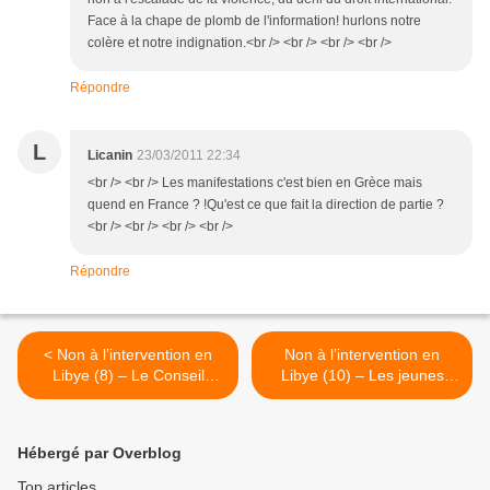
Face à la chape de plomb de l'information! hurlons notre
colère et notre indignation.<br /> <br /> <br /> <br />
Répondre
L
Licanin
23/03/2011 22:34
<br /> <br /> Les manifestations c'est bien en Grèce mais
quend en France ? !Qu'est ce que fait la direction de partie ?
<br /> <br /> <br /> <br />
Répondre
< Non à l’intervention en
Non à l’intervention en
Libye (8) – Le Conseil
Libye (10) – Les jeunes
mondial de la paix
communistes italiens
condamne l’attaque
appellent à la mobilisation
impérialiste contre la Libye
générale contre la guerre
Hébergé par Overblog
impérialiste en Libye >
Top articles