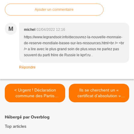
Ajouter un commentaire
M
michel
02/04/2022 12:16
https://www.legrandsoir.info/decouvrez-la-nouvelle-monnaie-
de-reserve-mondiale-basee-sur-les-ressources.html<br /> <br
/> a lire avec le plus grand soin de plus.vous ne parlez pas
souvent du parti frère de Russie le kprf.ru .
Répondre
< Urgent ! Déclaration
Ils se cherchent un «
commune des Partis
certificat d’absolution »
communistes et des
auprès du drapeau rouge >
Travailleurs, non à la guerre
impérialiste en Ukraine !
Hébergé par Overblog
Top articles