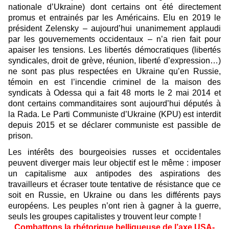
nationale d’Ukraine) dont certains ont été directement
promus et entrainés par les Américains. Elu en 2019 le
président Zelensky – aujourd’hui unanimement applaudi
par les gouvernements occidentaux – n’a rien fait pour
apaiser les tensions. Les libertés démocratiques (libertés
syndicales, droit de grève, réunion, liberté d’expression…)
ne sont pas plus respectées en Ukraine qu’en Russie,
témoin en est l’incendie criminel de la maison des
syndicats à Odessa qui a fait 48 morts le 2 mai 2014 et
dont certains commanditaires sont aujourd’hui députés à
la Rada. Le Parti Communiste d’Ukraine (KPU) est interdit
depuis 2015 et se déclarer communiste est passible de
prison.
Les intérêts des bourgeoisies russes et occidentales
peuvent diverger mais leur objectif est le même : imposer
un capitalisme aux antipodes des aspirations des
travailleurs et écraser toute tentative de résistance que ce
soit en Russie, en Ukraine ou dans les différents pays
européens. Les peuples n’ont rien à gagner à la guerre,
seuls les groupes capitalistes y trouvent leur compte !
Combattons la rhétorique belliqueuse de l’axe USA-