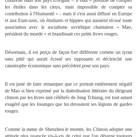
culturelle dans son pays d'origine – il était « possible de compter
les étoiles dans les cieux, mais impossible de compter sa
contribution à l'Humanité » - mais il s'est aussi diffusé en Europe
et aux Etats-unis, où étudiants et hippies qui auraient récusé toute
association avec le socialisme soviétique chantaient « Mao,
président du monde » et brandissait ces petits livres rouges.
Désormais, il est perçu de façon fort différente comme un tyran
sans pitié qui aurait écrasé ses opposants et déclenché une
catastrophe économique sans précédent pour son pays.
Il est juste de faire remarquer que ce portrait entièrement négatif
de Mao si bien exprimé par la diabolisation littéraire du dirigeant
chinois par les livres tant célébrés de Jung Tchiang, est tout autant
exagéré que les louanges que lui dressaient ses légions de gardes
rouges.
Comme la statue de Shenzhen le montre, les Chinois adopter une
attitude plus nuancée vis-à-vis de celui que l'on désigne toujours