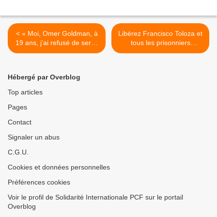
< « Moi, Omer Goldman, à
Libérez Francisco Toloza et
19 ans, j'ai refusé de servir
tous les prisonniers
dans l'armée d'occupation
politiques colombiens,
israélienne » – juive et anti-
solidarité avec la « Marcha
sioniste, oui c'est possible !
patriotica » victime de la
Hébergé par Overblog
répression ! >
Top articles
Pages
Contact
Signaler un abus
C.G.U.
Cookies et données personnelles
Préférences cookies
Voir le profil de Solidarité Internationale PCF sur le portail
Overblog