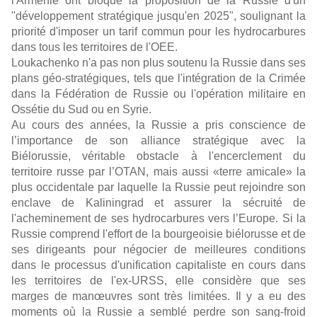
l'Arménie ont bloqué la proposition de la Russie d'un
"développement stratégique jusqu'en 2025", soulignant la
priorité d'imposer un tarif commun pour les hydrocarbures
dans tous les territoires de l'OEE.
Loukachenko n'a pas non plus soutenu la Russie dans ses
plans géo-stratégiques, tels que l'intégration de la Crimée
dans la Fédération de Russie ou l'opération militaire en
Ossétie du Sud ou en Syrie.
Au cours des années, la Russie a pris conscience de
l’importance de son alliance stratégique avec la
Biélorussie, véritable obstacle à l'encerclement du
territoire russe par l’OTAN, mais aussi «terre amicale» la
plus occidentale par laquelle la Russie peut rejoindre son
enclave de Kaliningrad et assurer la sécruité de
l'acheminement de ses hydrocarbures vers l’Europe. Si la
Russie comprend l'effort de la bourgeoisie biélorusse et de
ses dirigeants pour négocier de meilleures conditions
dans le processus d'unification capitaliste en cours dans
les territoires de l'ex-URSS, elle considère que ses
marges de manœuvres sont très limitées. Il y a eu des
moments où la Russie a semblé perdre son sang-froid