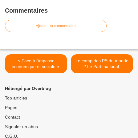
Commentaires
Ajouter un commentaire
< Face à l'impasse
Le camp des PS du monde
économique et sociale et
? Le Parti national-
aux manœuvres des forces
démocrate de Moubarak
de l'ultra-libéralisme, quelle
toujours membre de
alternative pour les
l’Internationale socialiste…
Hébergé par Overblog
travailleurs Algériens et le
>
pays?
Top articles
Pages
Contact
Signaler un abus
C.G.U.