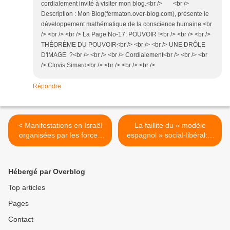
cordialement invité à visiter mon blog.<br /> <br />
Description : Mon Blog(fermaton.over-blog.com), présente le
développement mathématique de la conscience humaine.<br
/> <br /> <br /> La Page No-17: POUVOIR !<br /> <br /> <br />
THÉORÈME DU POUVOIR<br /> <br /> <br /> UNE DRÔLE
D'IMAGE ?<br /> <br /> <br /> Cordialement<br /> <br /> <br
/> Clovis Simard<br /> <br /> <br /> <br />
Répondre
< Manifestations en Israël
La faillite du « modèle
organisées par les forces
espagnol » social-libéral: 9
communistes et pacifistes
millions d'Espagnols sous le
liant la lutte du peuple
seuil de pauvreté, avec
égyptien contre la dictature
comme seule alternative la
Hébergé par Overblog
de Moubarak avec celle
misère ou l'exil >
contre la colonisation
Top articles
Israélienne
Pages
Contact