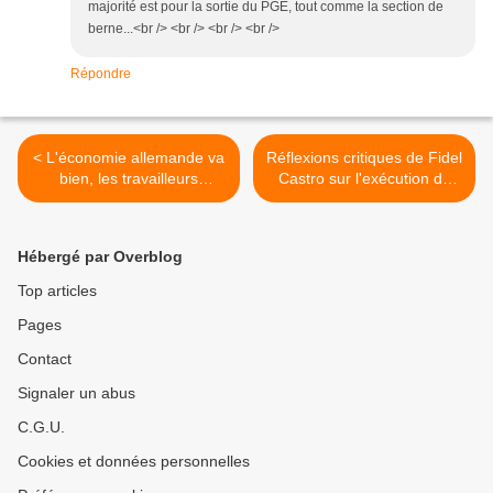
majorité est pour la sortie du PGE, tout comme la section de
berne...<br /> <br /> <br /> <br />
Répondre
< L'économie allemande va
Réflexions critiques de Fidel
bien, les travailleurs
Castro sur l'exécution de
Allemands beaucoup
Ben Laden (II) : les
moins: chômage, précarité,
mensonges et les non-dits
fiscalité à deux vitesses,
dans la mort de Ben Laden
Hébergé par Overblog
colère populaire…
>
Top articles
Pages
Contact
Signaler un abus
C.G.U.
Cookies et données personnelles