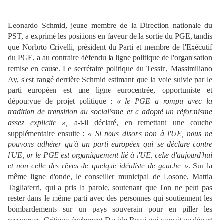
Leonardo Schmid, jeune membre de la Direction nationale du
PST, a exprimé les positions en faveur de la sortie du PGE, tandis
que Norbrto Crivelli, président du Parti et membre de l'Exécutif
du PGE, a au contraire défendu la ligne politique de l'organisation
remise en cause. Le secrétaire politique du Tessin, Massimiliano
Ay, s'est rangé derrière Schmid estimant que la voie suivie par le
parti européen est une ligne eurocentrée, opportuniste et
dépourvue de projet politique :
« le PGE a rompu avec la
tradition de transition au socialisme et a adopté un réformisme
assez explicite »,
a-t-il déclaré, en remettant une couche
supplémentaire ensuite :
« Si nous disons non à l'UE, nous ne
pouvons adhérer qu'à un parti européen qui se déclare contre
l'UE, or le PGE est organiquement lié à l'UE, celle d'aujourd'hui
et non celle des rêves de quelque idéaliste de gauche »
. Sur la
même ligne d'onde, le conseiller municipal de Losone, Mattia
Tagliaferri, qui a pris la parole, soutenant que l'on ne peut pas
rester dans le même parti avec des personnes qui soutiennent les
bombardements sur un pays souverain pour en piller les
ressources. Critique également Davide Rossi qui croyait au départ