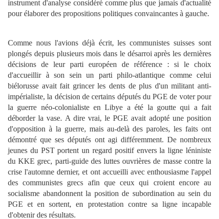
instrument d'analyse considéré comme plus que jamais d'actualité
pour élaborer des propositions politiques convaincantes à gauche.
Comme nous l'avions déjà écrit, les communistes suisses sont
plongés depuis plusieurs mois dans le désarroi après les dernières
décisions de leur parti européen de référence : si le choix
d'accueillir à son sein un parti philo-atlantique comme celui
biélorusse avait fait grincer les dents de plus d'un militant anti-
impérialiste, la décision de certains députés du PGE de voter pour
la guerre néo-colonialiste en Libye a été la goutte qui a fait
déborder la vase. A dire vrai, le PGE avait adopté une position
d'opposition à la guerre, mais au-delà des paroles, les faits ont
démontré que ses députés ont agi différemment. De nombreux
jeunes du PST portent un regard positif envers la ligne léniniste
du KKE grec, parti-guide des luttes ouvrières de masse contre la
crise l'automne dernier, et ont accueilli avec enthousiasme l'appel
des communistes grecs afin que ceux qui croient encore au
socialisme abandonnent la position de subordination au sein du
PGE et en sortent, en protestation contre sa ligne incapable
d'obtenir des résultats.