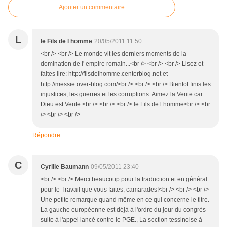
Ajouter un commentaire
L
le Fils de l homme
20/05/2011 11:50
<br /> <br /> Le monde vit les derniers moments de la
domination de l' empire romain...<br /> <br /> <br /> Lisez et
faites lire: http://filsdelhomme.centerblog.net et
http://messie.over-blog.com/<br /> <br /> <br /> Bientot finis les
injustices, les guerres et les corruptions. Aimez la Verite car
Dieu est Verite.<br /> <br /> <br /> le Fils de l homme<br /> <br
/> <br /> <br />
Répondre
C
Cyrille Baumann
09/05/2011 23:40
<br /> <br /> Merci beaucoup pour la traduction et en général
pour le Travail que vous faites, camarades!<br /> <br /> <br />
Une petite remarque quand même en ce qui concerne le titre.
La gauche européenne est déjà à l'ordre du jour du congrès
suite à l'appel lancé contre le PGE., La section tessinoise à