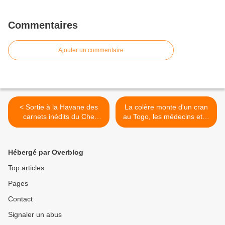
Commentaires
Ajouter un commentaire
< Sortie à la Havane des
La colère monte d'un cran
carnets inédits du Che
au Togo, les médecins et le
Guevara, « Le journal d'un
personnel hospitalier
combattant », rédigés dans
rejoignent les étudiants
la Sierra Maestra entre
dans la grève et leur lutte
Hébergé par Overblog
1956 et 1958 sur la voie
contre la politique du
menant à la victoire de la
gouvernement dictatorial de
Top articles
révolution
Gnassingbé >
Pages
Contact
Signaler un abus