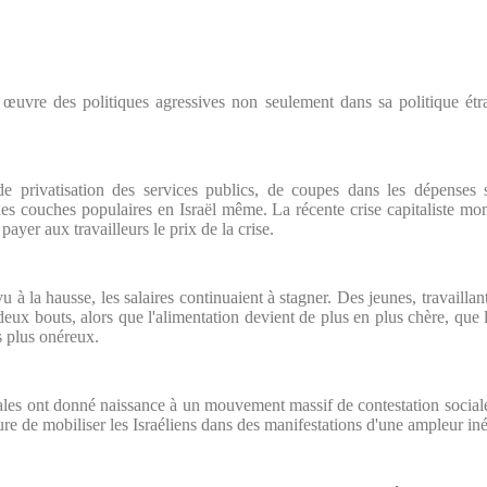
œuvre des politiques agressives non seulement dans sa politique étra
de privatisation des services publics, de coupes dans les dépenses 
es couches populaires en Israël même. La récente crise capitaliste mond
payer aux travailleurs le prix de la crise.
vu à la hausse, les salaires continuaient à stagner. Des jeunes, travailla
deux bouts, alors que l'alimentation devient de plus en plus chère, que 
s plus onéreux.
iales ont donné naissance à un mouvement massif de contestation sociale
e de mobiliser les Israéliens dans des manifestations d'une ampleur iné