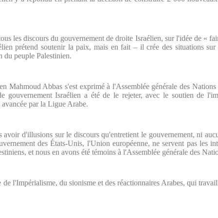
tous les discours du gouvernement de droite Israélien, sur l'idée de « fa
en prétend soutenir la paix, mais en fait – il crée des situations sur 
on du peuple Palestinien.
nien Mahmoud Abbas s'est exprimé à l'Assemblée générale des Nations
de gouvernement Israélien a été de le rejeter, avec le soutien de l'im
, avancée par la Ligue Arabe.
avoir d'illusions sur le discours qu'entretient le gouvernement, ni aucu
uvernement des États-Unis, l'Union européenne, ne servent pas les inté
estiniens, et nous en avons été témoins à l'Assemblée générale des Nati
ce de l'Impérialisme, du sionisme et des réactionnaires Arabes, qui travail