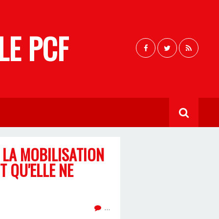
LE PCF
 LA MOBILISATION
T QU'ELLE NE
…