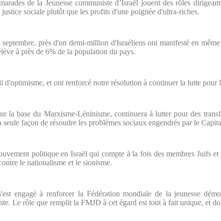
rades de la Jeunesse communiste d’Israël jouent des rôles dirigeants
justice sociale plutôt que les profits d'une poignée d'ultra-riches.
 3 septembre, près d'un demi-million d'Israéliens ont manifesté en mê
'élève à près de 6% de la population du pays.
'optimisme, et ont renforcé notre résolution à continuer la lutte pour le
ur la base du Marxisme-Léninisme, continuera à lutter pour des transfo
 la seule façon de résoudre les problèmes sociaux engendrés par le Capit
vement politique en Israël qui compte à la fois des membres Juifs et A
contre le nationalisme et le sionisme.
'est engagé à renforcer la Fédération mondiale de la jeunesse démoc
e. Le rôle que remplit la FMJD à cet égard est tout à fait unique, et doi