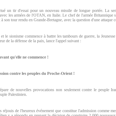
ctué un tir d'essai pour un nouveau missile de longue portée. La se
ec les armées de l'OTAN, en Italie. Le chef de l'armée Britannique s'
st à son tour rendu en Grande-Bretagne, avec la question d'une attaque co
 et le sionisme commence à battre les tambours de guerre, la Jeunesse 
 de la défense de la paix, lance l'appel suivant :
 avant qu'elle ne commence !
ssion contre les peuples du Proche-Orient !
épare de nouvelles provocations non seulement contre le peuple Iran
euple Palestinien.
réjouis de l'heureux événement que constitue l'admission comme membr
en y a répondu en prenant la décision de construire 2 000 nouveaux é