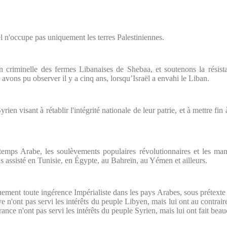
 n'occupe pas uniquement les terres Palestiniennes.
 criminelle des fermes Libanaises de Shebaa, et soutenons la résista
 avons pu observer il y a cinq ans, lorsqu’Israël a envahi le Liban.
ien visant à rétablir l'intégrité nationale de leur patrie, et à mettre fin
emps Arabe, les soulèvements populaires révolutionnaires et les mani
s assisté en Tunisie, en Égypte, au Bahreïn, au Yémen et ailleurs.
ement toute ingérence Impérialiste dans les pays Arabes, sous prétexte 
ont pas servi les intérêts du peuple Libyen, mais lui ont au contraire 
rance n'ont pas servi les intérêts du peuple Syrien, mais lui ont fait bea