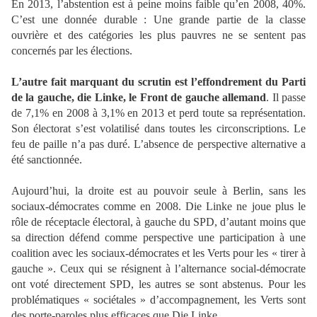
En 2013, l’abstention est à peine moins faible qu’en 2008, 40%.
C’est une donnée durable : Une grande partie de la classe
ouvrière et des catégories les plus pauvres ne se sentent pas
concernés par les élections.
L’autre fait marquant du scrutin est l’effondrement du Parti
de la gauche, die Linke, le Front de gauche allemand
. Il passe
de 7,1% en 2008 à 3,1% en 2013 et perd toute sa représentation.
Son électorat s’est volatilisé dans toutes les circonscriptions. Le
feu de paille n’a pas duré. L’absence de perspective alternative a
été sanctionnée.
Aujourd’hui, la droite est au pouvoir seule à Berlin, sans les
sociaux-démocrates comme en 2008. Die Linke ne joue plus le
rôle de réceptacle électoral, à gauche du SPD, d’autant moins que
sa direction défend comme perspective une participation à une
coalition avec les sociaux-démocrates et les Verts pour les « tirer à
gauche ». Ceux qui se résignent à l’alternance social-démocrate
ont voté directement SPD, les autres se sont abstenus. Pour les
problématiques « sociétales » d’accompagnement, les Verts sont
des porte-paroles plus efficaces que Die Linke.