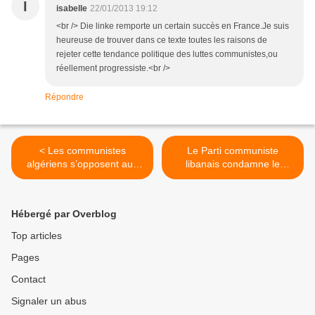
I
isabelle
22/01/2013 19:12
<br /> Die linke remporte un certain succès en France.Je suis
heureuse de trouver dans ce texte toutes les raisons de
rejeter cette tendance politique des luttes communistes,ou
réellement progressiste.<br />
Répondre
< Les communistes
Le Parti communiste
algériens s’opposent aux
libanais condamne le
ingérences impérialistes au
massacre des étudiants à
Mali et aux provocations de
Alep et appelle à l'union des
leurs agents islamistes en
forces démocratiques
Hébergé par Overblog
Algérie
syriennes >
Top articles
Pages
Contact
Signaler un abus