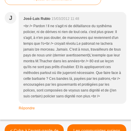
J
José-Luis Rubio
15/03/2012 11:48
<br /> Pardon ! Il ne s'agit ni de défaillance du systhèma
policier, ni de dérives ni rien de tout cela. c'est plus grave: Il
s'agit, à n'en pas douter, de manoeuvres qui reviennent d'un
temps que l'o<br /> croyait révolu.Le patronat ne lachera
jamais lze morceau. Jamais. C'est à nous, travailleurs de tous
pays de nous unir (dernier avertissement)L'exemple que leur
montra M.Thacher dans les années<br /> 80 est ue leçon
qu'ils ne sont pas prêts d'oublier. Et ils appliqueront ces
méthodes partout où ille jugeront nécessaire. Que faire face à
cette barbarie ? Ces bandes là, payées par les patrons,<br />
encouragées par les gouvernants et protégées par les
polices, sont composées de voyous sans dignité et de (j'en
suis certain) policier sans dignité non plus.<br />
Répondre
< Cuba à l'avant-garde de
Les communistes syriens