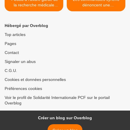
la recherche médicale
dénoncent une
mondiale : des scientifiques
« déclaration de guerre
cubains présentent un
contre la Syrie » et
prototype d'un vaccin
appellent le peuple Syrien à
Hébergé par Overblog
contre le SIDA
la vigilance en vue d'une
éventuelle résistance
Top articles
nationale >
Pages
Contact
Signaler un abus
C.G.U.
Cookies et données personnelles
Préférences cookies
Voir le profil de Solidarité Internationale PCF sur le portail
Overblog
Créer un blog sur Overblog