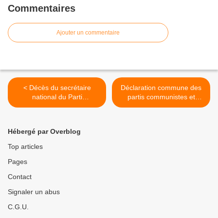
Commentaires
Ajouter un commentaire
< Décès du secrétaire
Déclaration commune des
national du Parti
partis communistes et
communiste du Québec
ouvriers du monde entier :
(PCQ-PCC) - Déclaration
"L'Occupation, c'est la
du Parti communiste du
Terreur ; l'Annexion, c'est
Hébergé par Overblog
Canada (PCC)
l'Apartheid ! >
Top articles
Pages
Contact
Signaler un abus
C.G.U.