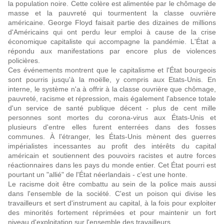
la population noire. Cette colère est alimentée par le chômage de
masse et la pauvreté qui tourmentent la classe ouvrière
américaine. George Floyd faisait partie des dizaines de millions
d'Américains qui ont perdu leur emploi à cause de la crise
économique capitaliste qui accompagne la pandémie. L'État a
répondu aux manifestations par encore plus de violences
policières.
Ces événements montrent que le capitalisme et l'État bourgeois
sont pourris jusqu'à la moëlle, y compris aux Etats-Unis. En
interne, le système n'a à offrir à la classe ouvrière que chômage,
pauvreté, racisme et répression, mais également l'absence totale
d'un service de santé publique décent - plus de cent mille
personnes sont mortes du corona-virus aux États-Unis et
plusieurs d'entre elles furent enterrées dans des fosses
communes. À l'étranger, les États-Unis mènent des guerres
impérialistes incessantes au profit des intérêts du capital
américain et soutiennent des pouvoirs racistes et autre forces
réactionnaires dans les pays du monde entier. Cet État pourri est
pourtant un "allié" de l'État néerlandais - c'est une honte.
Le racisme doit être combattu au sein de la police mais aussi
dans l'ensemble de la société. C'est un poison qui divise les
travailleurs et sert d'instrument au capital, à la fois pour exploiter
des minorités fortement réprimées et pour maintenir un fort
niveau d'exploitation sur l'ensemble des travailleurs.