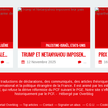
LGÉRIE
PALESTINE-ISRAËL, ETATS-UNIS
PEINE DE MORT CONTRE LES PALESTINIENS : QUAND LA JUSTICE COLONIALE DEVIENT UNE ARME DE TERREUR
TRUMP ET NETANYAHOU IMPOSENT LEUR PAIX
…
12 Novembre 2025
…
16
raductions de déclarations, des communiqués, des articles théoriques
ional et la politique étrangère de la France. Il est animé par les init
refuse la dérive réformiste du PCF suivant le PGE. Notre site s'efforc
historiquement par le PCF. - Hébergé par
Overblog
ortail Overblog
Top articles
Contact
Signaler un abus
C.G.U.
Cooki