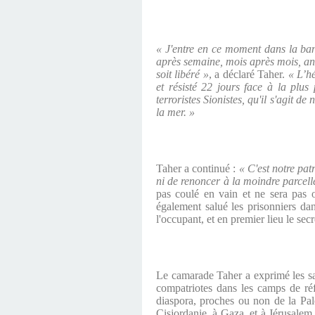
« J'entre en ce moment dans la band
après semaine, mois après mois, ann
soit libéré »
, a déclaré Taher.
« L’h
et résisté 22 jours face à la plu
terroristes Sionistes, qu'il s'agit d
la mer. »
Taher a continué :
« C'est notre pat
ni de renoncer à la moindre parcelle
pas coulé en vain et ne sera pas o
également salué les prisonniers dans
l'occupant, et en premier lieu le s
Le camarade Taher a exprimé les salu
compatriotes dans les camps de réf
diaspora, proches ou non de la Pales
Cisjordanie, à Gaza, et à Jérusalem 