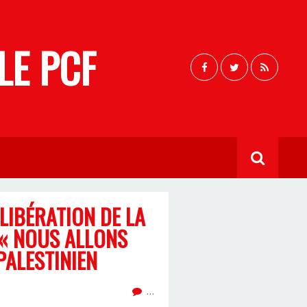
LE PCF
LIBÉRATION DE LA
 « NOUS ALLONS
PALESTINIEN
…