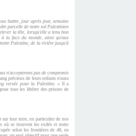
ous battre, jour après jour, semaine
re parcelle de notre sol Palestinien
ever la tête, lorsqu'elle a tenu bon
é à la face du monde, ainsi qu'aux
notre Palestine, de la rivière jusqu'à
 Nous n'accepterons pas de compromis
 sang précieux de leurs enfants n'aura
ng versée pour la Palestine. »
Il a
 pour tous les libérer des prisons de
sur leur terre, en particulier de nos
 où se trouvent les exilés et notre
ccupée selon les frontières de 48, en
 avec un seul objectif pour une seule