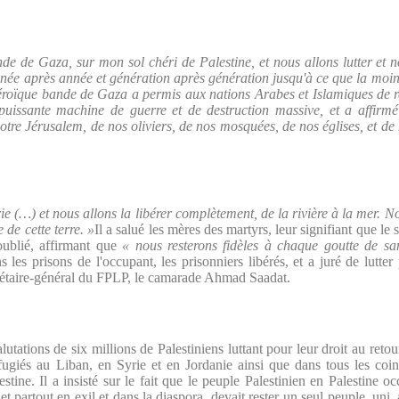
e de Gaza, sur mon sol chéri de Palestine, et nous allons lutter et n
ée après année et génération après génération jusqu'à ce que la moind
éroïque bande de Gaza a permis aux nations Arabes et Islamiques de rel
s puissante machine de guerre et de destruction massive, et a affirm
e notre Jérusalem, de nos oliviers, de nos mosquées, de nos églises, et de 
rie (…) et nous allons la libérer complètement, de la rivière à la mer.
 de cette terre. »
Il a salué les mères des martyrs, leur signifiant que le
ublié, affirmant que
« nous resterons fidèles à chaque goutte de sa
 les prisons de l'occupant, les prisonniers libérés, et a juré de lutter
ecrétaire-général du FPLP, le camarade Ahmad Saadat.
tations de six millions de Palestiniens luttant pour leur droit au retour 
ugiés au Liban, en Syrie et en Jordanie ainsi que dans tous les coins
tine. Il a insisté sur le fait que le peuple Palestinien en Palestine o
et partout en exil et dans la diaspora, devait rester un seul peuple, uni,