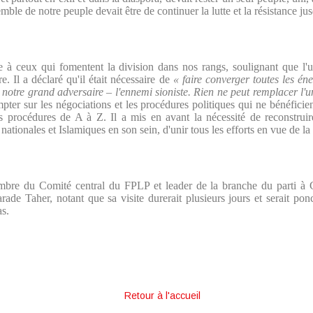
ble de notre peuple devait être de continuer la lutte et la résistance jusq
 à ceux qui fomentent la division dans nos rangs, soulignant que l'un
e. Il a déclaré qu'il était nécessaire de
« faire converger toutes les én
 notre grand adversaire – l'ennemi sioniste. Rien ne peut remplacer l'un
pter sur les négociations et les procédures politiques qui ne bénéficient
s procédures de A à Z. Il a mis en avant la nécessité de reconstruire
nationales et Islamiques en son sein, d'unir tous les efforts en vue de la 
re du Comité central du FPLP et leader de la branche du parti à G
rade Taher, notant que sa visite durerait plusieurs jours et serait pon
as.
Retour à l'accueil