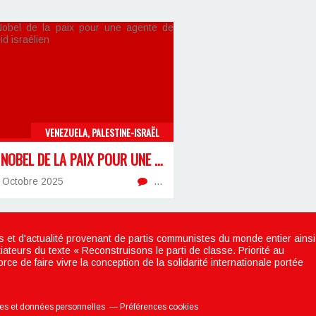
VENEZUELA, PALESTINE-ISRAËL
PRIX NOBEL DE LA PAIX POUR UNE AGENTE DE L'APARTHEID ISRAÉLIEN
 Octobre 2025
…
 et d'actualité provenant de partis communistes du monde entier ainsi
iateurs du texte « Reconstruisons le parti de classe. Priorité au
e de faire vivre la conception de la solidarité internationale portée
es et données personnelles
Préférences cookies