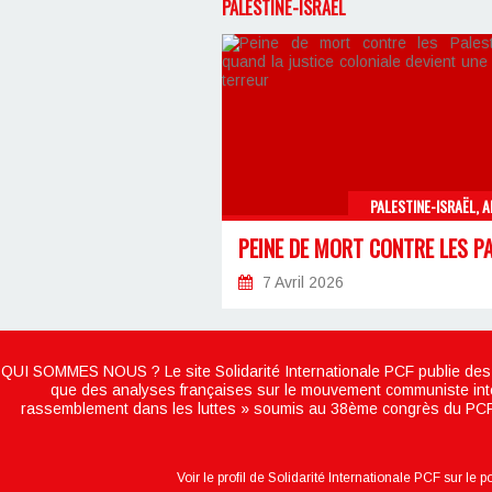
PALESTINE-ISRAËL
PALESTINE-ISRAËL, A
7 Avril 2026
QUI SOMMES NOUS ? Le site Solidarité Internationale PCF publie des t
que des analyses françaises sur le mouvement communiste internat
rassemblement dans les luttes » soumis au 38ème congrès du PCF, qui 
Voir le profil de
Solidarité Internationale PCF
sur le p