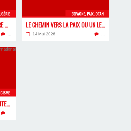
LGÉRIE
ESPAGNE, PAIX, OTAN
LA RETRAITE DES 32 ANS, ENTRE MANŒUVRES ÉLECTORALES ET NÉCESSITÉ D’UN FRONT SYNDICAL
LE CHEMIN VERS LA PAIX OU UN LEURRE POUR LE PEUPLE ?
…
14 Mai 2026
…
SCISME
À L’OCCASION DU « SOMMET INTERNATIONAL CONTRE L’ANTIFASCISME »
…