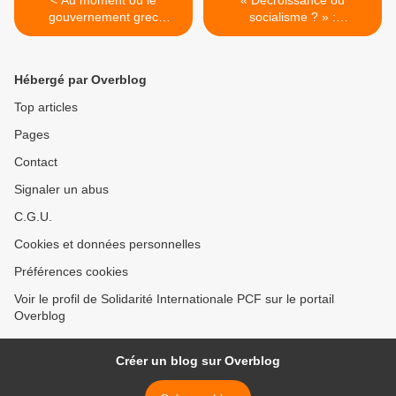
< Au moment où le
« Décroissance ou
gouvernement grec
socialisme ? » :
collabore plus que jamais
l'économiste marxiste italien
avec Israël, le PC Grec
Domenico Moro démonte
(KKE) réaffirme sa position
les fondements de la
Hébergé par Overblog
pour la reconnaissance
théorie réactionnaire de la
d'un État palestinien
décroissance >
Top articles
indépendant, souverain et
Pages
viable
Contact
Signaler un abus
C.G.U.
Cookies et données personnelles
Préférences cookies
Voir le profil de Solidarité Internationale PCF sur le portail
Overblog
Créer un blog sur Overblog