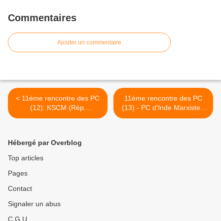
Commentaires
Ajouter un commentaire
< 11ème rencontre des PC
11ème rencontre des PC
(12): KSCM (Rép.
(13) - PC d'Inde Marxiste -
Tchèque): « Seule
« L'impérialisme et les
l'adoption de mesures
contre-réformes néo-
sociales, orientées vers une
libérales imposées aux
Hébergé par Overblog
perspective socialiste, peut
pays du Sud ont préparé le
nous sortir de la crise »
terrain à la crise actuelle »
Top articles
>
Pages
Contact
Signaler un abus
C.G.U.