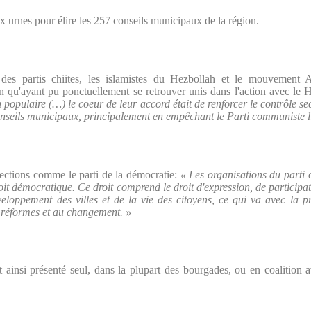
x urnes pour élire les 257 conseils municipaux de la région.
 des
partis chiites, les islamistes du Hezbollah et le mouvemen
en qu'ayant pu ponctuellement se retrouver unis dans l'action avec le 
 populaire (…) le coeur de leur accord était de renforcer le contrôle se
onseils municipaux, principalement en empêchant le Parti communiste lib
élections comme le parti de la démocratie:
« Les organisations du parti o
t démocratique. Ce droit comprend le droit d'expression, de participatio
loppement des villes et de la vie des citoyens, ce qui va avec la p
 réformes et au changement. »
 ainsi présenté seul, dans la plupart des bourgades, ou en coalition 