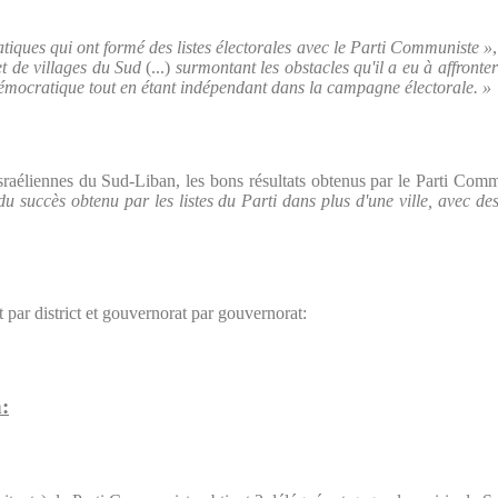
atiques qui ont formé des listes électorales avec le Parti Communiste »
t de villages du Sud
(...)
surmontant les obstacles qu'il a eu à affronter 
t démocratique tout en étant indépendant dans la campagne électorale. »
 Israéliennes du Sud-Liban, les bons résultats obtenus par le Parti Com
du succès obtenu par les listes du Parti dans plus d'une ville, avec d
ct par district et gouvernorat par gouvernorat:
: