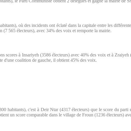
itants), le Parti Communiste obtient 2 délégués et gagne la mairie de Sr
bitants), où des incidents ont éclaté dans la capitale entre les différentes
un (7 565 électeurs), avec 34% des voix et remporte la mairie.
bons scores à Insariyeh (3586 électeurs) avec 40% des voix et à Zraiyeh
te d'une coalition de gauche, il obtient 45% des voix.
300 habitants), c'est à Deir Ntar (4317 électeurs) que le score du part
obtient un score comparable dans le village de Froun (1236 électeurs) a