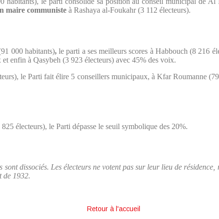
0 habitants), le parti consolide sa position au conseil municipal de A
 un maire communiste
à Rashaya al-Foukahr (3 112 électeurs).
(91 000 habitants)
,
le parti a ses meilleurs scores à Habbouch (8 216 é
 et enfin à Qasybeh (3 923 électeurs) avec 45% des voix.
eurs), le Parti fait élire 5 conseillers municipaux, à Kfar Roumanne (79
825 électeurs), le Parti dépasse le seuil symbolique des 20%.
ts sont dissociés. Les électeurs ne votent pas sur leur lieu de résidenc
t de 1932.
Retour à l'accueil