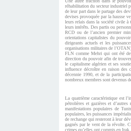
Une autre fraction dans le pouvoir 
réhabilitation du secteur industriel 
de leur part dans le partage des dev
devises provoquée par la hausse vert
leurs relais dans la société civile 
leurs intérêts. Des partis ou person
RCD ou de l’ancien premier minis
orientations capitalistes du pouvoi
dirigeants actuels et les puissan
organisations militaires de l’OTA
FLN comme Mehri qui ont été des ar
direction du pouvoir afin de trouve
le capitalisme algérien et ses souti
influence décroître en raison des 
décennie 1990, et de la participat
nombreux membres sont devenus des
La quatrième caractéristique est l’
pétrolières et gazières et d’autres
manifestations populaires de Tuni
populaires, les puissances impériali
de rechange qui resteront à leur dév
gagnés par le vent de la révolte. 
crimes qu’elles ont commis en Irak, 