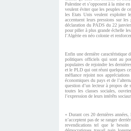
Palestine et s’opposent à la mise e
veulent éviter que les peuples de ce
les Etats Unis veulent exploiter 
accentuent leurs pressions sur le
déclaration du PADS du 22 janvier :
pour piller à plus grande échelle le
l’Algérie en néo colonie et renforce
Enfin une dernière caractéristique d
politiques officiels qui sont au
populaires de rejoindre les dernièr
et le PLD qui ont réuni quelques ce
méfiance rejoint nos appréciations
économiques du pays et de l’altern
question d’un lecteur à propos de
toutes les classes sociales, ouv
l’expression de leurs intérêts sociau
« Durant ces 20 dernières années, 
n’acceptent pas de se ranger derrièr
revendications tel que le besoin 
démocratiques, travail, pain, logemen