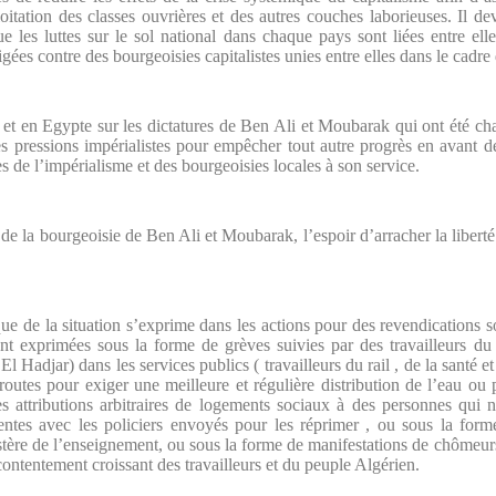
tation des classes ouvrières et des autres couches laborieuses. Il de
e les luttes sur le sol national dans chaque pays sont liées entre ell
rigées contre des bourgeoisies capitalistes unies entre elles dans le cadre
 et en Egypte sur les dictatures de Ben Ali et Moubarak qui ont été ch
 des pressions impérialistes pour empêcher tout autre progrès en avant d
tes de l’impérialisme et des bourgeoisies locales à son service.
e la bourgeoisie de Ben Ali et Moubarak, l’espoir d’arracher la liberté
que de la situation s’exprime dans les actions pour des revendications 
nt exprimées sous la forme de grèves suivies par des travailleurs du 
 Hadjar) dans les services publics ( travailleurs du rail , de la santé e
routes pour exiger une meilleure et régulière distribution de l’eau ou
es attributions arbitraires de logements sociaux à des personnes qui n
tes avec les policiers envoyés pour les réprimer , ou sous la forme
stère de l’enseignement, ou sous la forme de manifestations de chômeur
ontentement croissant des travailleurs et du peuple Algérien.