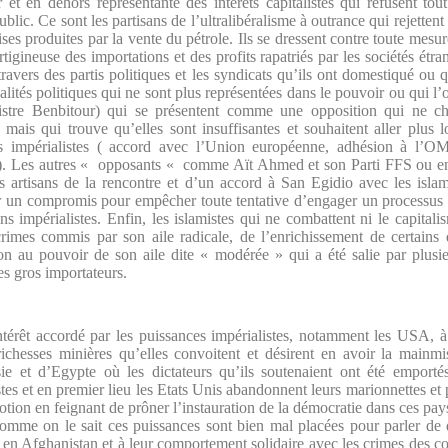
et en dehors représentante des intérêts capitalistes qui refusent tou
public. Ce sont les partisans de l’ultralibéralisme à outrance qui rejetten
ises produites par la vente du pétrole. Ils se dressent contre toute mesu
igineuse des importations et des profits rapatriés par les sociétés étr
à travers des partis politiques et les syndicats qu’ils ont domestiqué ou
nalités politiques qui ne sont plus représentées dans le pouvoir ou qui l’
tre Benbitour) qui se présentent comme une opposition qui ne ch
r mais qui trouve qu’elles sont insuffisantes et souhaitent aller plus 
ces impérialistes ( accord avec l’Union européenne, adhésion à l’OM
N). Les autres « opposants « comme Aït Ahmed et son Parti FFS ou e
tisans de la rencontre et d’un accord à San Egidio avec les islamist
r un compromis pour empêcher toute tentative d’engager un processus r
ens impérialistes. Enfin, les islamistes qui ne combattent ni le capitali
crimes commis par son aile radicale, de l’enrichissement de certains
ion au pouvoir de son aile dite « modérée » qui a été salie par plusie
 gros importateurs.
intérêt accordé par les puissances impérialistes, notamment les USA, à
 richesses minières qu’elles convoitent et désirent en avoir la mainm
sie et d’Egypte où les dictateurs qu’ils soutenaient ont été emport
stes et en premier lieu les Etats Unis abandonnent leurs marionnettes et
otion en feignant de prôner l’instauration de la démocratie dans ces pays
Comme on le sait ces puissances sont bien mal placées pour parler de
en Afghanistan et à leur comportement solidaire avec les crimes des col