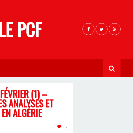
LE PCF
ÉVRIER (1) –
ES ANALYSES ET
 EN ALGÉRIE
…