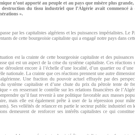
ique n’ont apporté au peuple et au pays que misère plus grande, iné
, destruction du tissu industriel que l’Algérie avait commencé à
nérations ».
asse par les capitalistes algériens et les puissances impérialistes. L
ntants de cette bourgeoisie capitaliste qui a engagé notre pays dans cet
ituation est la crainte de cette bourgeoisie capitaliste et des puissances
se qui est un aspect de la crise du système capitaliste. Ces réactions 
se déroulent encore à l’échelle d’une localité, d’un quartier ou d’une
lle nationale. La crainte que ces réactions prennent une autre dimension 
e algérienne. Une fraction du pouvoir actuel effrayée par des perspe
 du système capitaliste et d’une chute du prix du pétrole tente de fr
ue » en resserrant le contrôle sur les relations financières de l’Algéri
omprendre qu’il faut revenir à une politique favorable aux masses popula
aire, mais elle est également prête à user de la répression pour mâ
ts). Ses velléités de relancer en partie le secteur public industriel en l
ions demeurent de renforcer ses intérêts capitalistes ce qui constitu