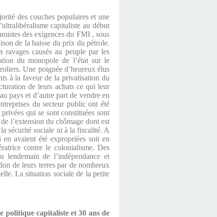
orité des couches populaires et une
ultralibéralisme capitaliste au début
slamistes des exigences du FMI , sous
son de la baisse du prix du pétrole.
s ravages causés au peuple par les
gation du monopole de l’état sur le
troliers. Une poignée d’heureux élus
s à la faveur de la privatisation du
turation de leurs achats ce qui leur
au pays et d’autre part de vendre en
ntreprises du secteur public ont été
 privées qui se sont constituées sont
n de l’extension du chômage dont est
 sécurité sociale ni à la fiscalité. A
i en avaient été expropriées soit en
ératrice contre le colonialisme. Des
 au lendemain de l’indépendance et
ndon de leurs terres par de nombreux
le. La situation sociale de la petite
 politique capitaliste et 30 ans de