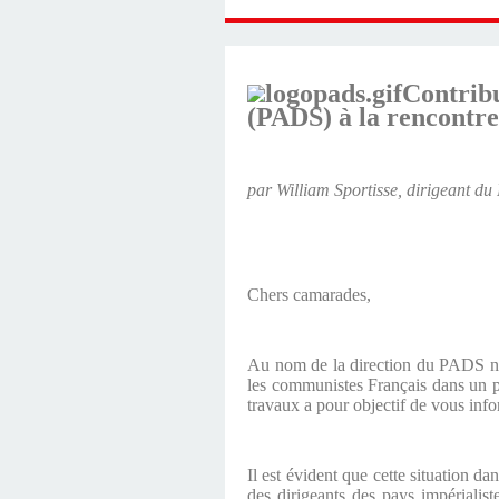
Contrib
(PADS) à la rencontre
par William Sportisse, dirigeant d
Chers camarades,
Au nom de la direction du PADS nou
les communistes Français dans un pa
travaux a pour objectif de vous infor
Il est évident que cette situation da
des dirigeants des pays impérialist