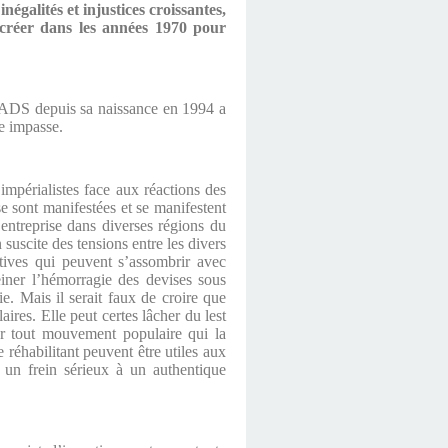
galités et injustices croissantes,
 créer dans les années 1970 pour
e PADS depuis sa naissance en 1994 a
te impasse.
 impérialistes face aux réactions des
se sont manifestées et se manifestent
 entreprise dans diverses régions du
suscite des tensions entre les divers
ctives qui peuvent s’assombrir avec
einer l’hémorragie des devises sous
e. Mais il serait faux de croire que
ires. Elle peut certes lâcher du lest
ter tout mouvement populaire qui la
e réhabilitant peuvent être utiles aux
e un frein sérieux à un authentique