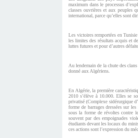
maximum dans le processus d’exploi
classes ouvrières et aux peuples qu
international, parce qu’elles sont di
Les victoires remportées en Tunisie
les limites des résultats acquis et
luttes futures et pour d’autres défai
Au lendemain de la chute des clans d
donné aux Algériens.
En Algérie, la première caractéristi
2010 s’élève à 10.000. Elles se so
privatisé (Complexe sidérurgique d’El
forme de barrages dressées sur les 
sous la forme de révoltes contre l
souvent par des empoignades violen
étudiants devant les locaux du mini
ces actions sont l’expression du méc