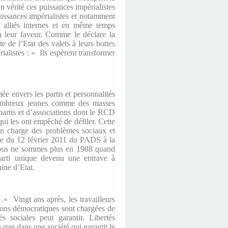
 vérité ces puissances impérialistes
puissances impérialistes et notamment
s alliés internes et en même temps
n leur faveur. Comme le déclare la
 de l’Etat des valets à leurs bottes
ialistes : « Ils espèrent transformer
ée envers les partis et personnalités
 nombreux jeunes comme des masses
partis et d’associations dont le RCD
ui les ont empêché de défiler. Cette
 en charge des problèmes sociaux et
ate du 12 février 2011 du PADS à la
 Nous ne sommes plus en 1988 quand
Parti unique devenu une entrave à
hine d’Etat.
« Vingt ans après, les travailleurs
ations démocratiques sont chargées de
s sociales peut garantir. Libertés
e que dans une société qui garantit le