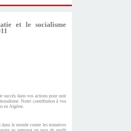
tie et le socialisme
011
e succès dans vos actions pour unir
tionalisme. Notre contribution à vos
on en Algérie.
nt dans le monde contre les tentatives
ssurer au patronat un taux de profit