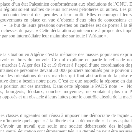
n place d’un état Palestinien conformément aux résolutions de l’ONU. En
s régions soient maîtres de leurs richesses pétrolières ou autres. Les 
le mécontentement des peuples à leur profit. Elles encouragent leur
s gouvernants en place en vue d’obtenir d’eux plus de concessions e
 « le but de leurs pressions ouvertes ou cachées est de porter à la tête
s richesses du pays. » Cette déclaration ajoute encore à propos des impér
r par son intermédiaire leur mainmise sur toute l’Afrique ».
e la situation en Algérie c’est la méfiance des masses populaires exprim
 pouvoir ou hors du pouvoir. Ce qui explique en partie le refus de
es marches à Alger des 12 et 19 février à l’appel d’une coordination de 
ntaines de personnes devant 30 000 policiers mobilisés par le pouvoir q
 sur les orientations de ces marches qui font abstraction de la prise
ative dont a besoin notre pays. C’est ce que rappelle la réponse en d
 sa position sur ces marches. Dans cette réponse le PADS note : «
riers, bourgeois, féodaux, couches moyennes, ne voulaient plus du 
x opposés et un obstacle à leurs luttes pour le contrôle absolu de la mac
les classes dirigeantes ont réussi à imposer une démocratie de façade…
e n’importe quel appel « à la liberté et à la démocratie ». Leurs aspir
d’avoir un travail que seule une société débarrassée des inégalité
t, santé, éducation sont étroitement liés. La dignité ne peut être assuré