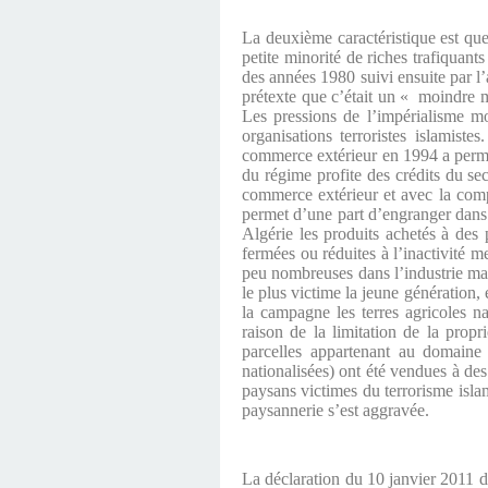
La deuxième caractéristique est qu
petite minorité de riches trafiquant
des années 1980 suivi ensuite par l’
prétexte que c’était un « moindre m
Les pressions de l’impérialisme m
organisations terroristes islamist
commerce extérieur en 1994 a permis
du régime profite des crédits du se
commerce extérieur et avec la compl
permet d’une part d’engranger dans 
Algérie les produits achetés à des 
fermées ou réduites à l’inactivité m
peu nombreuses dans l’industrie mai
le plus victime la jeune génération, 
la campagne les terres agricoles na
raison de la limitation de la propr
parcelles appartenant au domaine 
nationalisées) ont été vendues à de
paysans victimes du terrorisme islam
paysannerie s’est aggravée.
La déclaration du 10 janvier 2011 de