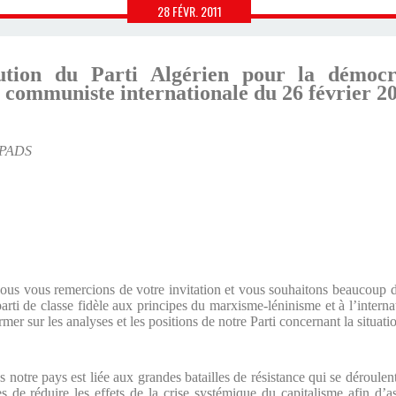
28
FÉVR.
2011
ution du Parti Algérien pour la démocra
 communiste internationale du 26 février 2
u PADS
s vous remercions de votre invitation et vous souhaitons beaucoup d
rti de classe fidèle aux principes du marxisme-léninisme et à l’interna
mer sur les analyses et les positions de notre Parti concernant la situati
ns notre pays est liée aux grandes batailles de résistance qui se déroule
es de réduire les effets de la crise systémique du capitalisme afin d’a