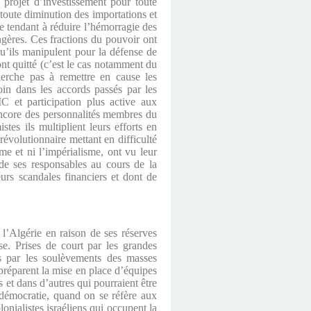
t projet d’investissement pour toute
t toute diminution des importations et
re tendant à réduire l’hémorragie des
angères. Ces fractions du pouvoir ont
 qu’ils manipulent pour la défense de
ont quitté (c’est le cas notamment du
erche pas à remettre en cause les
loin dans les accords passés par les
C et participation plus active aux
ncore des personnalités membres du
es ils multiplient leurs efforts en
évolutionnaire mettant en difficulté
sme et ni l’impérialisme, ont vu leur
 de ses responsables au cours de la
urs scandales financiers et dont de
 l’Algérie en raison de ses réserves
ise. Prises de court par les grandes
és par les soulèvements des masses
 préparent la mise en place d’équipes
 et dans d’autres qui pourraient être
 démocratie, quand on se réfère aux
onialistes israéliens qui occupent la