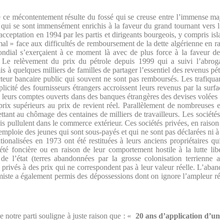
e ce mécontentement résulte du fossé qui se creuse entre l’immense maj
s qui se sont immensément enrichis à la faveur du grand tournant vers l’
acceptation en 1994 par les partis et dirigeants bourgeois, y compris i
al » face aux difficultés de remboursement de la dette algérienne en rai
ondial s’exerçaient à ce moment là avec de plus force à la faveur de
es. Le relèvement du prix du pétrole depuis 1999 qui a suivi l’abro
 à quelques milliers de familles de partager l’essentiel des revenus pé
cteur bancaire public qui souvent ne sont pas remboursés. Les trafiquant
icité des fournisseurs étrangers accroissent leurs revenus par la surfac
leurs comptes ouverts dans des banques étrangères des devises volées 
prix supérieurs au prix de revient réel. Parallèlement de nombreuses e
ettant au chômage des centaines de milliers de travailleurs. Les sociétés
s pullulent dans le commerce extérieur. Ces sociétés privées, en raiso
emploie des jeunes qui sont sous-payés et qui ne sont pas déclarées ni à la
tionalisées en 1973 ont été restituées à leurs anciens propriétaires qu
iété foncière ou en raison de leur comportement hostile à la lutte lib
de l’état (terres abandonnées par la grosse colonisation terrienne
s privés à des prix qui ne correspondent pas à leur valeur réelle. L’aba
iste a également permis des dépossessions dont on ignore l’ampleur réel
 notre parti souligne à juste raison que : «
20 ans d’application d’une