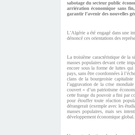
sabotage du secteur public économ
arriération économique sans fin
garantir l’avenir des nouvelles gé
L’Algérie a été engagé dans une imp
dénoncé ces orientations des représe
La troisième caractéristique de la s
masses populaires devant cette impas
encore sous la forme de luttes qui 
pays, sans être coordonnées à l’éche
clans de la bourgeoisie capitalist
l’aggravation de la crise mondiale
couvert « d’un patriotisme économiq
cette frange du pouvoir a fini par c
pour étouffer toute réaction popul
dérangerait (exemple avec les étudian
masses populaires, mais ses intent
développement économique global.