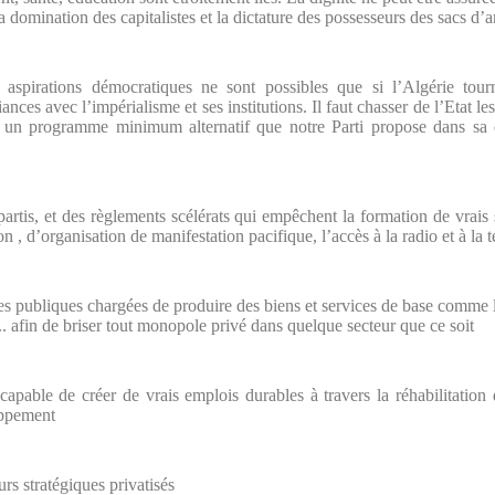
la domination des capitalistes et la dictature des possesseurs des sacs d
spirations démocratiques ne sont possibles que si l’Algérie tourn
ances avec l’impérialisme et ses institutions. Il faut chasser de l’Etat le
our un programme minimum alternatif que notre Parti propose dans sa 
 partis, et des règlements scélérats qui empêchent la formation de vrais
n , d’organisation de manifestation pacifique, l’accès à la radio et à la 
ses publiques chargées de produire des biens et services de base comme le 
.. afin de briser tout monopole privé dans quelque secteur que ce soit
e capable de créer de vrais emplois durables à travers la réhabilitati
oppement
urs stratégiques privatisés