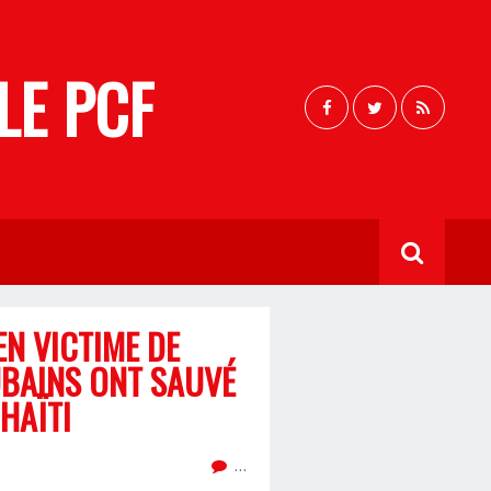
LE PCF
EN VICTIME DE
UBAINS ONT SAUVÉ
HAÏTI
…