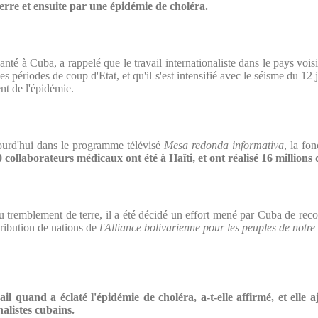
rre et ensuite par une épidémie de choléra.
anté à Cuba, a rappelé que le travail internationaliste dans le pays v
les périodes de coup d'Etat, et qu'il s'est intensifié avec le séisme du 1
nt de l'épidémie.
ourd'hui dans le programme télévisé
Mesa redonda informativa
, la fo
 collaborateurs médicaux ont été à Haïti, et ont réalisé 16 millions 
 du tremblement de terre, il a été décidé un effort mené par Cuba de re
tribution de nations de
l'Alliance bolivarienne pour les peuples de notr
il quand a éclaté l'épidémie de choléra, a-t-elle affirmé, et elle
nalistes cubains.