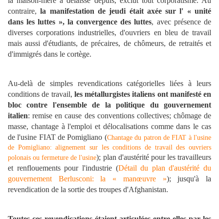
la maison-mère a délaissé depuis, exclut tout corporatisme. Au
contraire,
la manifestation de jeudi était axée sur l' « unité
dans les luttes », la convergence des luttes
, avec présence de
diverses corporations industrielles, d'ouvriers en bleu de travail
mais aussi d'étudiants, de précaires, de chômeurs, de retraités et
d'immigrés dans le cortège.
Au-delà de simples revendications catégorielles liées à leurs
conditions de travail,
les métallurgistes italiens ont manifesté en
bloc contre l'ensemble de la politique du gouvernement
italien
: remise en cause des conventions collectives; chômage de
masse, chantage à l'emploi et délocalisations comme dans le cas
de l'usine FIAT de Pomigliano (
Chantage du patron de FIAT à l'usine
de Pomigliano: alignement sur les conditions de travail des ouvriers
); plan d'austérité pour les travailleurs
polonais ou fermeture de l'usine
et renflouements pour l'industrie (
Détail du plan d'austérité du
gouvernement Berlusconi: la « manœuvre »
); jusqu'à la
revendication de la sortie des troupes d'Afghanistan.
Toutes ces revendications étaient articulées entre elles par les