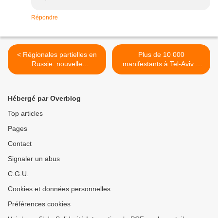
Répondre
< Régionales partielles en
Plus de 10 000
Russie: nouvelle
manifestants à Tel-Aviv à
progression du Parti
l'appel des communistes et
communiste sur les 6
des pacifistes pour
régions en jeu pendant que
protester contre le «
Hébergé par Overblog
le « parti du pouvoir »
serment d'allégeance » et
continue son érosion
les « lois racistes » >
Top articles
Pages
Contact
Signaler un abus
C.G.U.
Cookies et données personnelles
Préférences cookies