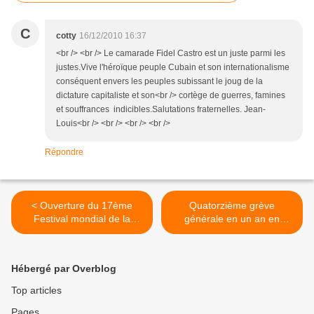
C
cotty
16/12/2010 16:37
<br /> <br /> Le camarade Fidel Castro est un juste parmi les
justes.Vive l'héroïque peuple Cubain et son internationalisme
conséquent envers les peuples subissant le joug de la
dictature capitaliste et son<br /> cortège de guerres, famines
et souffrances indicibles.Salutations fraternelles. Jean-
Louis<br /> <br /> <br /> <br />
Répondre
< Ouverture du 17ème
Quatorzième grève
Festival mondial de la
générale en un an en
jeunesse dédié à Fidel et à
Grèce: les communistes
Nelson Mandela: « Vaincre
continuent à mener la lutte
l'impérialisme, pour un
contre la casse sociale
Hébergé par Overblog
monde de paix, de
ininterrompue du
solidarité et de
gouvernement socialiste en
Top articles
transformation sociale »
collaboration avec l'UE et le
Pages
FMI >