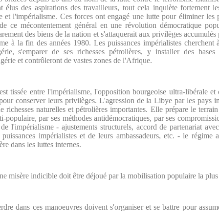
élus des aspirations des travailleurs, tout cela inquiète fortement le
se et l'impérialisme. Ces forces ont engagé une lutte pour éliminer les 
 de ce mécontentement général en une révolution démocratique popula
parement des biens de la nation et s'attaquerait aux privilèges accumulés
lisme à la fin des années 1980. Les puissances impérialistes cherchent
érie, s'emparer de ses richesses pétrolières, y installer des bases m
gérie et contrôleront de vastes zones de l'Afrique.
'est tissée entre l'impérialisme, l'opposition bourgeoise ultra-libérale e
our conserver leurs privilèges. L'agression de la Libye par les pays im
e richesses naturelles et pétrolières importantes. Elle prépare le terrai
anti-populaire, par ses méthodes antidémocratiques, par ses compromissio
de l'impérialisme - ajustements structurels, accord de partenariat av
puissances impérialistes et de leurs ambassadeurs, etc. - le régime a
re dans les luttes internes.
e misère indicible doit être déjoué par la mobilisation populaire la plus
perdre dans ces manoeuvres doivent s'organiser et se battre pour assum