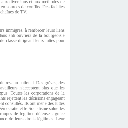
s aux diversions et aux méthodes de
en sources de conflits. Des facilités
s chaînes de TV.
rs immigrés, à renforcer leurs liens
lans anti-ouvriers de la bourgeoisie
de classe dirigeant leurs luttes pour
n du revenu national. Des grèves, des
vailleurs n'acceptent plus que les
mpus. Toutes les corporations de la
nts rejettent les décisions engageant
nt consultés. Ils ont mené des luttes
émocratie et le Socialisme salue les
groupes de légitime défense - grâce
nce de leurs droits légitimes. Leur