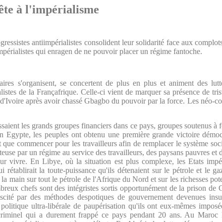
ête à l'impérialisme
ressistes antiimpérialistes consolident leur solidarité face aux complot
mpérialistes qui enragen de ne pouvoir placer un régime fantoche.
aires s'organisent, se concertent de plus en plus et animent des lutt
listes de la Françafrique. Celle-ci vient de marquer sa présence de t
 d'Ivoire après avoir chassé Gbagbo du pouvoir par la force. Les néo-colon
issaient les grands groupes financiers dans ce pays, groupes soutenus
en Egypte, les peuples ont obtenu une première grande victoire démocr
 que commencer pour les travailleurs afin de remplacer le système socia
euse par un régime au service des travailleurs, des paysans pauvres et d
pour vivre. En Libye, où la situation est plus complexe, les Etats imp
i rétablirait la toute-puissance qu'ils détenaient sur le pétrole et le ga
la main sur tout le pétrole de l'Afrique du Nord et sur les richesses pote
eux chefs sont des intégristes sortis opportunément de la prison de 
uscité par des méthodes despotiques de gouvernement devenues insup
 politique ultra-libérale de paupérisation qu'ils ont eux-mêmes impo
criminel qui a durement frappé ce pays pendant 20 ans. Au Maroc 