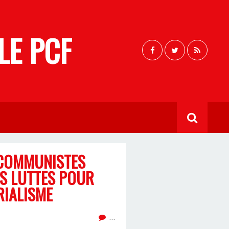
LE PCF
S COMMUNISTES
ES LUTTES POUR
RIALISME
…