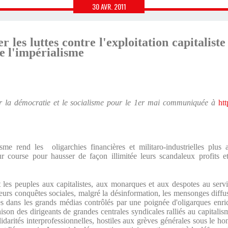
30
AVR.
2011
r les luttes contre l'exploitation capitaliste
e l'impérialisme
r la démocratie et le socialisme pour le 1er mai communiquée à
htt
isme rend les
oligarchies financières et militaro-industrielles plus 
ur course pour hausser de façon illimitée leurs scandaleux profits et
et les peuples aux capitalistes, aux monarques et aux despotes au servi
 leurs conquêtes sociales, malgré la désinformation, les mensonges diffusé
res dans les grands médias contrôlés par une poignée d'oligarques enrich
hison des dirigeants de grandes centrales syndicales ralliés au capitalis
olidarités interprofessionnelles, hostiles aux grèves générales sous le h