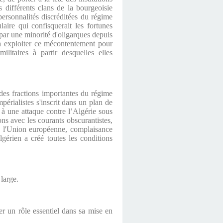
s différents clans de la bourgeoisie
personnalités discréditées du régime
ire qui confisquerait les fortunes
 par une minorité d'oligarques depuis
 à exploiter ce mécontentement pour
ilitaires à partir desquelles elles
t des fractions importantes du régime
périalistes s'inscrit dans un plan de
n à une attaque contre l’Algérie sous
ns avec les courants obscurantistes,
ec l'Union européenne, complaisance
lgérien a créé toutes les conditions
 large.
er un rôle essentiel dans sa mise en