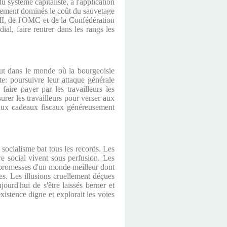
u système capitaliste, à l'application
iquement dominés le coût du sauvetage
 FMI, de l'OMC et de la Confédération
al, faire rentrer dans les rangs les
out dans le monde où la bourgeoisie
te: poursuivre leur attaque générale
faire payer par les travailleurs les
surer les travailleurs pour verser aux
ite aux cadeaux fiscaux généreusement
 socialisme bat tous les records. Les
e social vivent sous perfusion. Les
s promesses d'un monde meilleur dont
es. Les illusions cruellement déçues
jourd'hui de s'être laissés berner et
xistence digne et explorait les voies