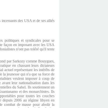
s incessants des USA et de ses alliés
es politiques et syndicales pour se
riste façon en imposant avec les USA
ialistes n'ont pas toléré qu'il tente
 à fond par Sarkozy comme Bouygues,
atique en chassant leurs dictateurs
l actuel représentant les intérêts de
e la jeunesse qui n'a que sa force de
érialistes veulent imposer à coup de
z avant leur nationalisation dans les
ntielles du Sahel. Ils soutiennent un
Guantanamo et des monarchistes. Ils
portables pour toutes les couches
sée depuis 2006 au régime libyen en
le combat de masse pour abolir la