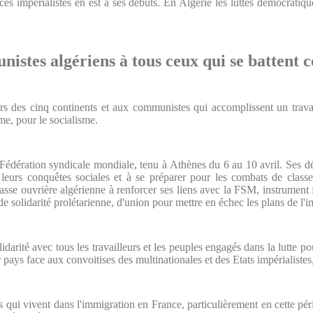
es impérialistes en est à ses débuts. En Algérie les luttes démocratiqu
istes algériens à tous ceux qui se battent c
eurs des cinq continents et aux communistes qui accomplissent un trava
sme, pour le socialisme.
 Fédération syndicale mondiale, tenu à Athènes du 6 au 10 avril. Ses dé
 leurs conquêtes sociales et à se préparer pour les combats de classe
asse ouvrière algérienne à renforcer ses liens avec la FSM, instrument 
de solidarité prolétarienne, d'union pour mettre en échec les plans de l'i
idarité avec tous les travailleurs et les peuples engagés dans la lutte po
 pays face aux convoitises des multinationales et des Etats impérialiste
ns qui vivent dans l'immigration en France, particulièrement en cette pér