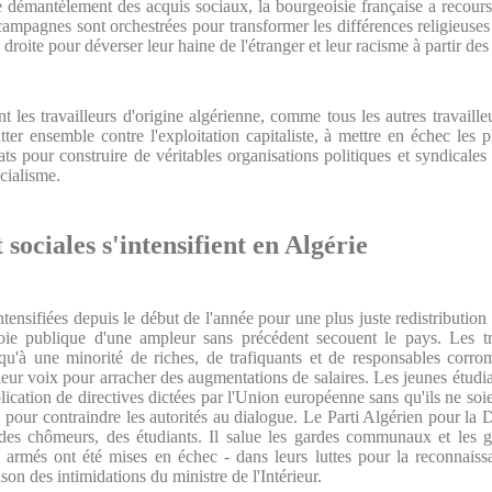
de démantèlement des acquis sociaux, la bourgeoisie française a recour
ampagnes sont orchestrées pour transformer les différences religieuses 
droite pour déverser leur haine de l'étranger et leur racisme à partir de
 les travailleurs d'origine algérienne, comme tous les autres travailleu
tter ensemble contre l'exploitation capitaliste, à mettre en échec les p
s pour construire de véritables organisations politiques et syndicales 
ocialisme.
t sociales s'intensifient en Algérie
intensifiées depuis le début de l'année pour une plus juste redistributio
ie publique d'une ampleur sans précédent secouent le pays. Les tra
t qu'à une minorité de riches, de trafiquants et de responsables corro
leur voix pour arracher des augmentations de salaires. Les jeunes étudia
plication de directives dictées par l'Union européenne sans qu'ils ne soie
 pour contraindre les autorités au dialogue. Le Parti Algérien pour la D
s, des chômeurs, des étudiants. Il salue les gardes communaux et les 
 armés ont été mises en échec - dans leurs luttes pour la reconnaissa
ison des intimidations du ministre de l'Intérieur.