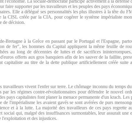
ant l'économie. La sociale-démocratie participe activement à la défense d
pour faire supporter par les travailleurs et les peuples des pays économ
aires. Elle a délégué ses personnalités les plus illustres à la tête du
 de la CISL créée par la CIA, pour cogérer le système impérialiste mondi
e de décision.
e-Bretagne à la Grèce en passant par le Portugal et l'Espagne, part
alon de fer", les hommes du Capital appliquent la même feuille de rou
hées au long de décennies de luttes et de sacrifices ininterrompues, 
d'euros offerts aux gros banquiers afin de les sauver de la faillite, pres
tat capitaliste au titre de la dette publique artificiellement créée su
es travailleurs vivent l'enfer sur terre. Le chômage inconnu du temps du
par les régimes contre-révolutionnaires pour défendre le nouvel ordr
 des pays capitalistes font planer la menace permanente d'un krach. Le
lde de l'impérialisme les avaient gavés se sont avérées de purs mensong
ence et à la lutte. La majorité des travailleurs de ces pays regrette au
t social qui, malgré des insuffisances surmontables, leur assurait une e
l'exploitation et des injustices.