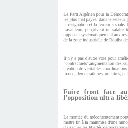
Le Parti Algérien pour la Démocratie
les plus mal payés, dans le secteur 
la résignation et la terreur social
travailleurs perçoivent un salaire
opposent systématiquement aux reven
de la zone industrielle de Rouiba de
Il n'y a pas d'autre voie pour améli
"contractuels",augmentation des sala
création de véritables coordinations 
masse, démocratiques, unitaires, patr
Faire front face au
l'opposition ultra-libé
La montée du mécontentement populai
mettre fin à la mainmise d'une minori
d'arracher les libertés démocratique