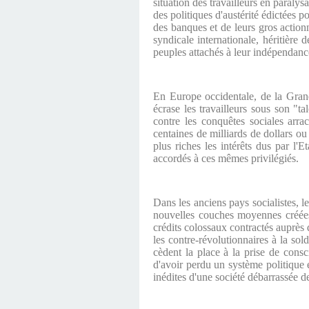
situation des travailleurs en paralys
des politiques d'austérité édictées 
des banques et de leurs gros actionn
syndicale internationale, héritière
peuples attachés à leur indépendanc
En Europe occidentale, de la Grand
écrase les travailleurs sous son "t
contre les conquêtes sociales arrac
centaines de milliards de dollars ou 
plus riches les intérêts dus par l'E
accordés à ces mêmes privilégiés.
Dans les anciens pays socialistes, l
nouvelles couches moyennes créées 
crédits colossaux contractés auprès
les contre-révolutionnaires à la so
cèdent la place à la prise de consci
d'avoir perdu un système politique e
inédites d'une société débarrassée de 