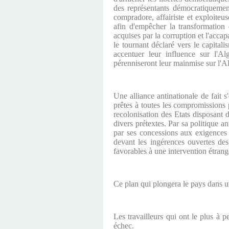
des représentants démocratiquement 
compradore, affairiste et exploiteu
afin d'empêcher la transformation
acquises par la corruption et l'acca
le tournant déclaré vers le capita
accentuer leur influence sur l'Alg
pérenniseront leur mainmise sur l'Al
Une alliance antinationale de fait s
prêtes à toutes les compromissions p
recolonisation des Etats disposant d
divers prétextes. Par sa politique 
par ses concessions aux exigences 
devant les ingérences ouvertes des 
favorables à une intervention étrangè
Ce plan qui plongera le pays dans un
Les travailleurs qui ont le plus à 
échec.