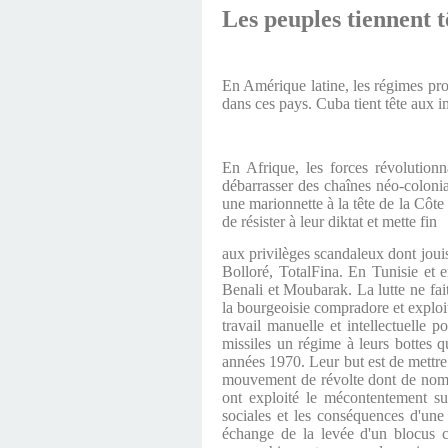
Les peuples tiennent t
En Amérique latine, les régimes prog
dans ces pays. Cuba tient tête aux i
En Afrique, les forces révolutionn
débarrasser des chaînes néo-colonia
une marionnette à la tête de la Côte
de résister à leur diktat et mette fin
aux privilèges scandaleux dont jou
Bolloré, TotalFina. En Tunisie et 
Benali et Moubarak. La lutte ne fait
la bourgeoisie compradore et exploit
travail manuelle et intellectuelle 
missiles un régime à leurs bottes qu
années 1970. Leur but est de mettre 
mouvement de révolte dont de nombr
ont exploité le mécontentement s
sociales et les conséquences d'une
échange de la levée d'un blocus 