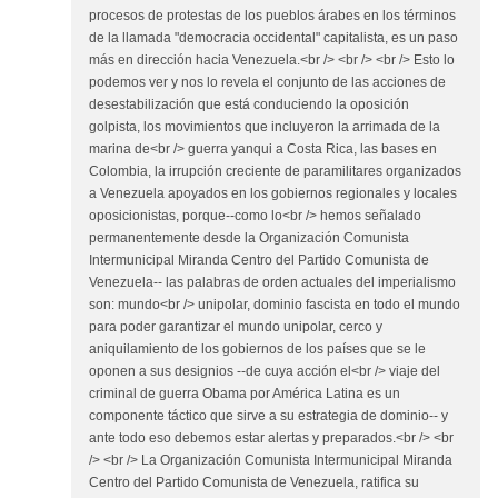
procesos de protestas de los pueblos árabes en los términos
de la llamada "democracia occidental" capitalista, es un paso
más en dirección hacia Venezuela.<br /> <br /> <br /> Esto lo
podemos ver y nos lo revela el conjunto de las acciones de
desestabilización que está conduciendo la oposición
golpista, los movimientos que incluyeron la arrimada de la
marina de<br /> guerra yanqui a Costa Rica, las bases en
Colombia, la irrupción creciente de paramilitares organizados
a Venezuela apoyados en los gobiernos regionales y locales
oposicionistas, porque--como lo<br /> hemos señalado
permanentemente desde la Organización Comunista
Intermunicipal Miranda Centro del Partido Comunista de
Venezuela-- las palabras de orden actuales del imperialismo
son: mundo<br /> unipolar, dominio fascista en todo el mundo
para poder garantizar el mundo unipolar, cerco y
aniquilamiento de los gobiernos de los países que se le
oponen a sus designios --de cuya acción el<br /> viaje del
criminal de guerra Obama por América Latina es un
componente táctico que sirve a su estrategia de dominio-- y
ante todo eso debemos estar alertas y preparados.<br /> <br
/> <br /> La Organización Comunista Intermunicipal Miranda
Centro del Partido Comunista de Venezuela, ratifica su