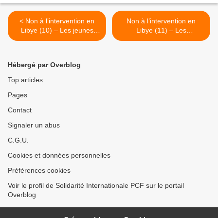
< Non à l’intervention en
Non à l’intervention en
Libye (10) – Les jeunes
Libye (11) – Les
communistes italiens
communistes indiens
appellent à la mobilisation
condamnent l’agression et
générale contre la guerre
les bombardements contre
Hébergé par Overblog
impérialiste en Libye
la Libye >
Top articles
Pages
Contact
Signaler un abus
C.G.U.
Cookies et données personnelles
Préférences cookies
Voir le profil de Solidarité Internationale PCF sur le portail
Overblog