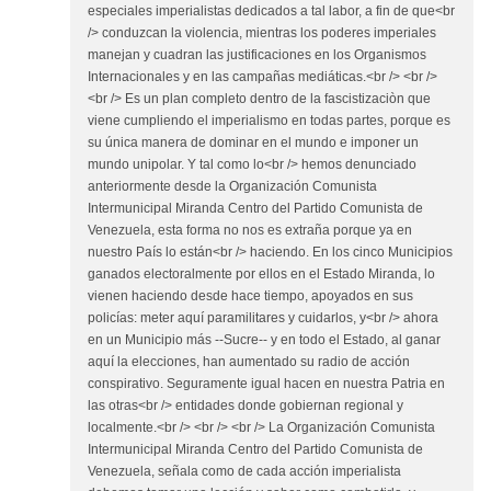
especiales imperialistas dedicados a tal labor, a fin de que<br
/> conduzcan la violencia, mientras los poderes imperiales
manejan y cuadran las justificaciones en los Organismos
Internacionales y en las campañas mediáticas.<br /> <br />
<br /> Es un plan completo dentro de la fascistizaciòn que
viene cumpliendo el imperialismo en todas partes, porque es
su única manera de dominar en el mundo e imponer un
mundo unipolar. Y tal como lo<br /> hemos denunciado
anteriormente desde la Organización Comunista
Intermunicipal Miranda Centro del Partido Comunista de
Venezuela, esta forma no nos es extraña porque ya en
nuestro País lo están<br /> haciendo. En los cinco Municipios
ganados electoralmente por ellos en el Estado Miranda, lo
vienen haciendo desde hace tiempo, apoyados en sus
policías: meter aquí paramilitares y cuidarlos, y<br /> ahora
en un Municipio más --Sucre-- y en todo el Estado, al ganar
aquí la elecciones, han aumentado su radio de acción
conspirativo. Seguramente igual hacen en nuestra Patria en
las otras<br /> entidades donde gobiernan regional y
localmente.<br /> <br /> <br /> La Organización Comunista
Intermunicipal Miranda Centro del Partido Comunista de
Venezuela, señala como de cada acción imperialista