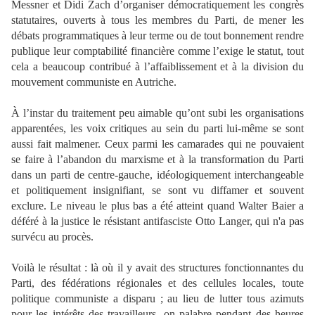
Messner et Didi Zach d’organiser démocratiquement les congrès
statutaires, ouverts à tous les membres du Parti, de mener les
débats programmatiques à leur terme ou de tout bonnement rendre
publique leur comptabilité financière comme l’exige le statut, tout
cela a beaucoup contribué à l’affaiblissement et à la division du
mouvement communiste en Autriche.
À l’instar du traitement peu aimable qu’ont subi les organisations
apparentées, les voix critiques au sein du parti lui-même se sont
aussi fait malmener. Ceux parmi les camarades qui ne pouvaient
se faire à l’abandon du marxisme et à la transformation du Parti
dans un parti de centre-gauche, idéologiquement interchangeable
et politiquement insignifiant, se sont vu diffamer et souvent
exclure. Le niveau le plus bas a été atteint quand Walter Baier a
déféré à la justice le résistant antifasciste Otto Langer, qui n'a pas
survécu au procès.
Voilà le résultat : là où il y avait des structures fonctionnantes du
Parti, des fédérations régionales et des cellules locales, toute
politique communiste a disparu ; au lieu de lutter tous azimuts
pour les intérêts des travailleurs, on palabre pendant des heures