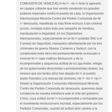
COMUNISTA DE VENEZUELA<br /> <br /> Ante la agresiòn
en cayapa cobarde que han venido montando los grandes
poderes imperiales contra el pueblo de Libia, la Organizaciòn
Intermunicipal Miranda Centro del Partido Comunista de<br
/> Venezuela, manifiesta su màs firme rechazo a tan criminal
acciòn, montada sobre toda una campaña de mentiras,
manipulaciòn e ilegalidad, en los Organismos
Internacionales, especialmente en la<br /> podrida ONU y el
Consejo de Seguridad, manejados abiertamente por los tres
criminales de guerra Obama, Cameron y Sarkozi, con la
complicidad entre otros del permanentemente rechazado e
inmoral<br /> capo mafioso Berlusconi, y de la
incomprensible y asquerosa actitud de la Liga Arabe, refugio
de los gobernantes derechistas y proimperialistas árabes, los
mismos que por tantos años han dejado<br /> al pueblo
árabe Palestino a la merced del sionismo.<br /> <br /> <br />
Desde la Organización Comunista Intermunicipal Miranda
Centro del Partido Comunista de Venezuela, queremos dejar
constancia de nuestra extrañeza ante el voto del gobierno
Chino, cuya actitud es<br /> incomprensible y rechazable por
el movimiento revolucionario mundial, especialmente por los
Partidos Comunistas, cuando tal actitud abre camino a la