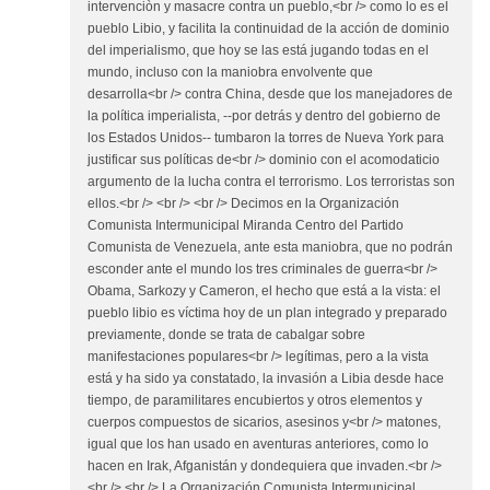
intervenciòn y masacre contra un pueblo,<br /> como lo es el
pueblo Libio, y facilita la continuidad de la acción de dominio
del imperialismo, que hoy se las está jugando todas en el
mundo, incluso con la maniobra envolvente que
desarrolla<br /> contra China, desde que los manejadores de
la política imperialista, --por detrás y dentro del gobierno de
los Estados Unidos-- tumbaron la torres de Nueva York para
justificar sus políticas de<br /> dominio con el acomodaticio
argumento de la lucha contra el terrorismo. Los terroristas son
ellos.<br /> <br /> <br /> Decimos en la Organización
Comunista Intermunicipal Miranda Centro del Partido
Comunista de Venezuela, ante esta maniobra, que no podrán
esconder ante el mundo los tres criminales de guerra<br />
Obama, Sarkozy y Cameron, el hecho que está a la vista: el
pueblo libio es víctima hoy de un plan integrado y preparado
previamente, donde se trata de cabalgar sobre
manifestaciones populares<br /> legítimas, pero a la vista
está y ha sido ya constatado, la invasión a Libia desde hace
tiempo, de paramilitares encubiertos y otros elementos y
cuerpos compuestos de sicarios, asesinos y<br /> matones,
igual que los han usado en aventuras anteriores, como lo
hacen en Irak, Afganistán y dondequiera que invaden.<br />
<br /> <br /> La Organización Comunista Intermunicipal