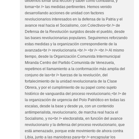
debemos tomar una lección y saber como combatirla, y
tomar<br /> las medidas pertinentes. Hemos venido
desarrollando acciones de unidad con factores
revolucionarios interesados en la defensa de la Patria y el
avance real hacia el Socialismo, con Colectivos<br /> de
Defensa de la Revolución surgidos desde el pueblo, desde
las bases revolucionarias populares. Seguiremos reforzando
estas medidas y la organización correspondiente de la
avanzada<br /> revolucionaria.<br /> <br /> <br /> Al mismo
tiempo, desde la Organización Comunista Intermunicipal
Miranda Centro del Partido Comunista de Venezuela,
repetimos el llamamiento a la conformación más amplia del
conjuno de las<br /> fuerzas de la revolución, del
fortalecimiento de la unidad revolucionaria de la Clase
Obrera, y por el cumplimiento de su papel como sujeto
histórico de vanguardia del proceso revolucionario,<br /> de
la organización de urgencia del Polo Patriótico en todas las
escalas, desde la base y desde ya, con un contenido
antiimperialista, revolucionario, de marcha real hacia el
Socialismo, y no<br /> electoralista, en función del avance
revolucionario y la defensa del proceso revolucionario, que
está amenazado, porque este movimiento de ahora contra
Libia, junto a las maniobras para<br /> encapsular los