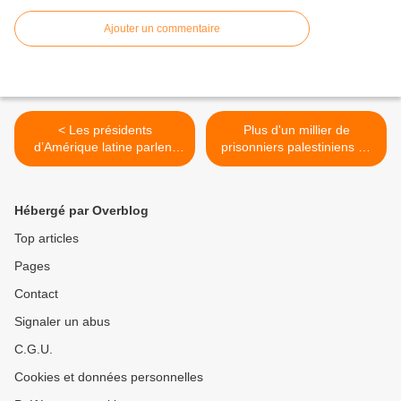
Ajouter un commentaire
< Les présidents
Plus d'un millier de
d’Amérique latine parlent
prisonniers palestiniens se
d’une seule voix au
lancent dans une grève de
Sommet des Amériques
la faim pour lutter contre le
pour soutenir Cuba et
traitement carcéral
Hébergé par Overblog
condamner son exclusion
inhumain réservé par Israël
décrétée par les Etats-Unis
aux prisonniers politiques >
Top articles
Pages
Contact
Signaler un abus
C.G.U.
Cookies et données personnelles