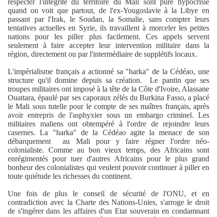
respecter l'intégrité du territoire du Mali sont pure hypocrisie
quand on voit que partout, de l'ex-Yougoslavie à la Libye en
passant par l'Irak, le Soudan, la Somalie, sans compter leurs
tentatives actuelles en Syrie, ils travaillent à morceler les petites
nations pour les piller plus facilement. Ces appels servent
seulement à faire accepter leur intervention militaire dans la
région, directement ou par l'intermédiaire de supplétifs locaux.
L'impérialisme français a actionné sa "harka" de la Cédéao, une
structure qu'il domine depuis sa création.
Le pantin que ses
troupes militaires ont imposé à la tête de la Côte d'Ivoire, Alassane
Ouattara, épaulé par ses caporaux zélés du Burkina Fasso, a placé
le Mali sous tutelle pour le compte de ses maîtres français, après
avoir entrepris de l'asphyxier sous un embargo criminel. Les
militaires maliens ont obtempéré à l'ordre de rejoindre leurs
casernes. La "harka" de la Cédéao agite la menace de son
débarquement
au Mali pour y faire régner l'ordre néo-
colonialiste. Comme au bon vieux temps, des Africains sont
enrégimentés pour tuer d'autres Africains pour le plus grand
bonheur des colonialistes qui veulent pouvoir continuer à piller en
toute quiétude les richesses du continent.
Une fois de plus le conseil de sécurité de l'ONU, et en
contradiction avec la Charte des Nations-Unies, s'arroge le droit
de s'ingérer dans les affaires d'un Etat souverain en condamnant