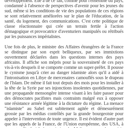
développement. Elle a de ce fait, comme pour l'ensemble du pays,
condamné à l'absence de perspectives d'avenir pour les jeunes du
sud, même si les conditions de vie des populations de ces régions
se sont relativement améliorées sur le plan de l'éducation, de la
santé, du logement, des communications. C'est cette politique de
classe réactionnaire qui crée un terrain fertile à l'action
démagogique et provocatrice d'aventuriers manipulés ou rétribués
par les puissances impérialistes.
Une fois de plus, le ministre des Affaires étrangères de la France
se distingue par son esprit belliqueux, par ses immixtions
ouvertement déclarées dans les questions internes des pays
africains. Il affiche son mépris pour la souveraineté de ces pays
vis-à-vis desquels il se comporte comme un super-préfet. Il pousse
le cynisme jusqu'à crier au danger islamiste alors qu'il a aidé à
l'intronisation en Libye de mercenaires camouflés sous le drapeau
de l'Islam. De même il fait tout depuis des mois pour les installer à
la tête de la Syrie par ses injonctions insolentes quotidiennes, par
une propagande mensongère intense visant à les faire passer pour
des démocrates pacifistes mais contraints malgré eux à opposer
une résistance armée légitime à la dictature du régime. La menace
"islamiste" au Sahel est subitement agitée et démesurément
grossie par les médias contrôlés par la grande bourgeoisie pour
appeler à l'intervention de toute urgence. Il est évident d'autre part
que les appels de la France, de l'Union européenne, des USA, à