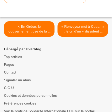
< En Grèce, le
« Renvoyez-moi à Cuba ! »
gouvernement use de la «
: le cri d’un « dissident »
loi d'exception » héritée de
cubain mis à la rue par la
la dictature pour interdire la
police de son pays
grève des enseignants
d’accueil, l’Espagne >
Hébergé par Overblog
Top articles
Pages
Contact
Signaler un abus
C.G.U.
Cookies et données personnelles
Préférences cookies
Voir le profil de Solidarité Internationale PCF sur le portail