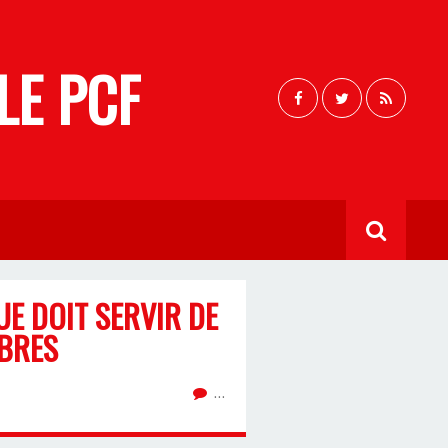
LE PCF
UE DOIT SERVIR DE
MBRES
…