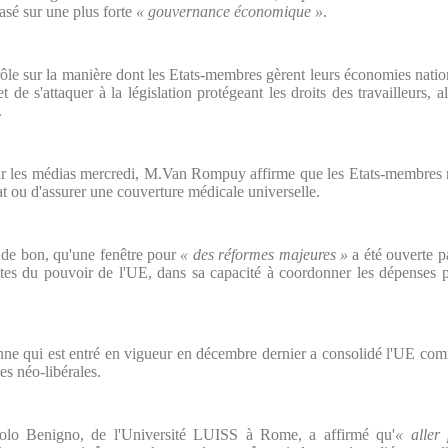
sé sur une plus forte
« gouvernance économique »
.
rôle sur la manière dont les Etats-membres gèrent leurs économies natio
 de s'attaquer à la législation protégeant les droits des travailleurs,
.
par les médias mercredi, M.Van Rompuy affirme que les Etats-membres n
tat ou d'assurer une couverture médicale universelle.
n de bon, qu'une fenêtre pour
« des réformes majeures »
a été ouverte pa
ites du pouvoir de l'UE, dans sa capacité à coordonner les dépenses p
onne qui est entré en vigueur en décembre dernier a consolidé l'UE co
es néo-libérales.
olo Benigno, de l'Université LUISS à Rome, a affirmé qu'
« aller