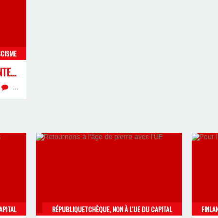
SCISME
À L’OCCASION DU « SOMMET INTERNATIONAL CONTRE L’ANTIFASCISME »
…
APITAL
RÉPUBLIQUETCHÈQUE, NON À L'UE DU CAPITAL