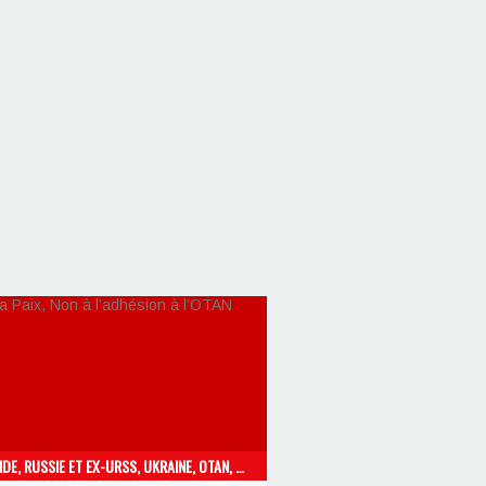
FINLANDE, RUSSIE ET EX-URSS, UKRAINE, OTAN, NON À L'UE DU CAPITAL