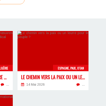
LGÉRIE
ESPAGNE, PAIX, OTAN
LA RETRAITE DES 32 ANS, ENTRE MANŒUVRES ÉLECTORALES ET NÉCESSITÉ D’UN FRONT SYNDICAL
LE CHEMIN VERS LA PAIX OU UN LEURRE POUR LE PEUPLE ?
…
14 Mai 2026
…