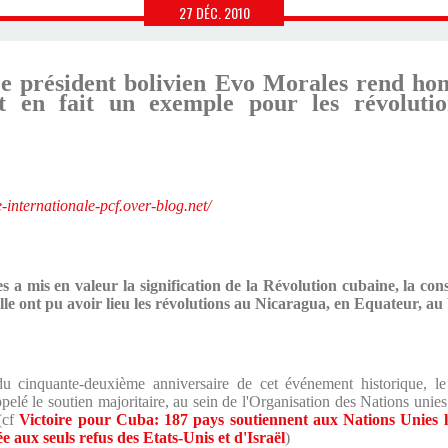
27
DÉC.
2010
e président bolivien Evo Morales rend ho
t en fait un exemple pour les révolution
te-internationale-pcf.over-blog.net/
s a mis en valeur la signification de la Révolution cubaine, la co
lle ont pu avoir lieu les révolutions au Nicaragua, en Equateur, au
cinquante-deuxième anniversaire de cet événement historique, le 
appelé le soutien majoritaire, au sein de l'Organisation des Nations un
(cf
Victoire pour Cuba: 187 pays soutiennent aux Nations Unies l
 aux seuls refus des Etats-Unis et d'Israël
)