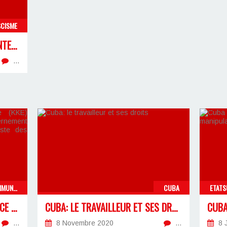
SCISME
À L’OCCASION DU « SOMMET INTERNATIONAL CONTRE L’ANTIFASCISME »
…
CUBA, IMPÉRIALISME, ETATSUNIS, ANTICOMMUNISME
CUBA
LE PARTI COMMUNISTE DE GRÈCE (KKE) CONDAMNE LA DÉCISION DU GOUVERNEMENT AMÉRICAIN D'INCLURE CUBA DANS LA LISTE DES ÉTATS "SOUTENANT LE TERRORISME"
CUBA: LE TRAVAILLEUR ET SES DROITS
…
8 Novembre 2020
…
8 