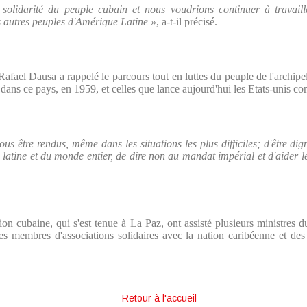
 solidarité du peuple cubain et nous voudrions continuer à travai
es autres peuples d'Amérique Latine »
, a-t-il précisé.
fael Dausa a rappelé le parcours tout en luttes du peuple de l'archipel 
dans ce pays, en 1959, et celles que lance aujourd'hui les Etats-unis con
us être rendus, même dans les situations les plus difficiles; d'être dig
latine et du monde entier, de dire non au mandat impérial et d'aider le
n cubaine, qui s'est tenue à La Paz, ont assisté plusieurs ministres 
 des membres d'associations solidaires avec la nation caribéenne et des
Retour à l'accueil