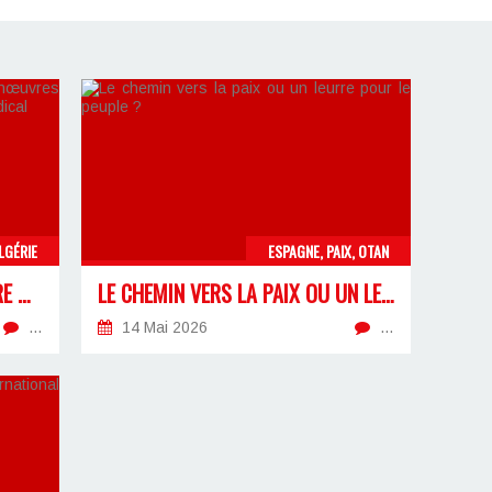
LGÉRIE
ESPAGNE, PAIX, OTAN
LA RETRAITE DES 32 ANS, ENTRE MANŒUVRES ÉLECTORALES ET NÉCESSITÉ D’UN FRONT SYNDICAL
LE CHEMIN VERS LA PAIX OU UN LEURRE POUR LE PEUPLE ?
…
14 Mai 2026
…