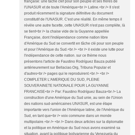
française: une tâche clef pour son peuple et ses frères de
l'UNASUR et de toute l'Amérique<br /> Latine.<br /> Il s'est
produit récemment la signature définitive du document
constitutif de l'UNASUR. C'est une réalité. En même temps il
révèle une autre facette, cette UNASUR n'est pas complète, là
se tient<br /> la chaise vide de la Guyanne appellée
Française, dont l'indépendance comme nation libre
d'Amérique du Sud se convertit en tâche clé pour son peuple
et pour l'Amérique du Sud.<br /> <br /> il existe une lutte pour
l'indépendance de cette nation. sur ce thème nous
présentons l'article de Faustino Rodríguez Bauza publié
antérieurement sur Bellaciao.Org, Tribuna Popular et
d'autres<br /> pages qui le reproduirent.<br /> <br />
COMPLETER L'AMERIQUE DU SUD, PLEINE
SOUVERAINETE NATIONALE POUR LA GUYANNE
FRANCAISE<br /> Par: Faustino Rodríguez Bauza<br /> La
construction d'une Amérique du Sud unie, au sein de l'Union
des nations sud-américaines UNASUR, est une étape
importante vers l'union de l'Amérique latine, de l'Amérique du
Sud, en tant que<br /> voix commune dans un monde
multipolaire.<br /> <br /> Dans deux articles sur la diplomatie
et la politique en Amérique du Sud nous avons examiné sa
situation, avant la politique bolivarienne du Venezuela du