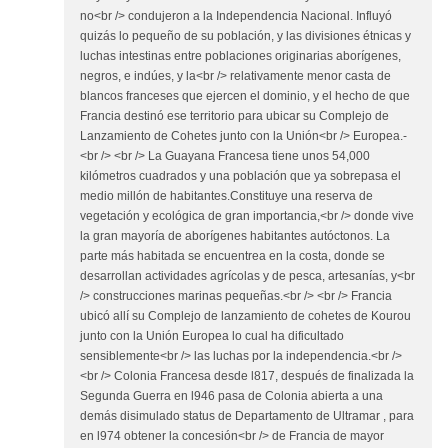
no<br /> condujeron a la Independencia Nacional. Influyó
quizás lo pequeño de su población, y las divisiones étnicas y
luchas intestinas entre poblaciones originarias aborígenes,
negros, e indúes, y la<br /> relativamente menor casta de
blancos franceses que ejercen el dominio, y el hecho de que
Francia destinó ese territorio para ubicar su Complejo de
Lanzamiento de Cohetes junto con la Unión<br /> Europea.-
<br /> <br /> La Guayana Francesa tiene unos 54,000
kilómetros cuadrados y una población que ya sobrepasa el
medio millón de habitantes.Constituye una reserva de
vegetación y ecológica de gran importancia,<br /> donde vive
la gran mayoría de aborígenes habitantes autóctonos. La
parte más habitada se encuentrea en la costa, donde se
desarrollan actividades agrícolas y de pesca, artesanías, y<br
/> construcciones marinas pequeñas.<br /> <br /> Francia
ubicó allí su Complejo de lanzamiento de cohetes de Kourou
junto con la Unión Europea lo cual ha dificultado
sensiblemente<br /> las luchas por la independencia.<br />
<br /> Colonia Francesa desde l817, después de finalizada la
Segunda Guerra en l946 pasa de Colonia abierta a una
demás disimulado status de Departamento de Ultramar , para
en l974 obtener la concesión<br /> de Francia de mayor