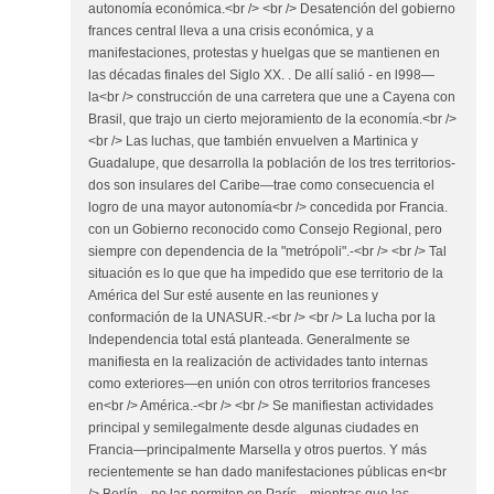
autonomía económica.<br /> <br /> Desatención del gobierno
frances central lleva a una crisis económica, y a
manifestaciones, protestas y huelgas que se mantienen en
las décadas finales del Siglo XX. . De allí salió - en l998—
la<br /> construcción de una carretera que une a Cayena con
Brasil, que trajo un cierto mejoramiento de la economía.<br />
<br /> Las luchas, que también envuelven a Martinica y
Guadalupe, que desarrolla la población de los tres territorios-
dos son insulares del Caribe—trae como consecuencia el
logro de una mayor autonomía<br /> concedida por Francia.
con un Gobierno reconocido como Consejo Regional, pero
siempre con dependencia de la "metrópoli".-<br /> <br /> Tal
situación es lo que que ha impedido que ese territorio de la
América del Sur esté ausente en las reuniones y
conformación de la UNASUR.-<br /> <br /> La lucha por la
Independencia total está planteada. Generalmente se
manifiesta en la realización de actividades tanto internas
como exteriores—en unión con otros territorios franceses
en<br /> América.-<br /> <br /> Se manifiestan actividades
principal y semilegalmente desde algunas ciudades en
Francia—principalmente Marsella y otros puertos. Y más
recientemente se han dado manifestaciones públicas en<br