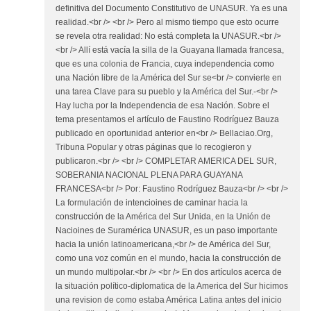
definitiva del Documento Constitutivo de UNASUR. Ya es una
realidad.<br /> <br /> Pero al mismo tiempo que esto ocurre
se revela otra realidad: No está completa la UNASUR.<br />
<br /> Allí está vacía la silla de la Guayana llamada francesa,
que es una colonia de Francia, cuya independencia como
una Nación libre de la América del Sur se<br /> convierte en
una tarea Clave para su pueblo y la América del Sur.-<br />
Hay lucha por la Independencia de esa Nación. Sobre el
tema presentamos el artículo de Faustino Rodríguez Bauza
publicado en oportunidad anterior en<br /> Bellaciao.Org,
Tribuna Popular y otras páginas que lo recogieron y
publicaron.<br /> <br /> COMPLETAR AMERICA DEL SUR,
SOBERANIA NACIONAL PLENA PARA GUAYANA
FRANCESA<br /> Por: Faustino Rodríguez Bauza<br /> <br />
La formulación de intencioines de caminar hacia la
construcción de la América del Sur Unida, en la Unión de
Nacioines de Suramérica UNASUR, es un paso importante
hacia la unión latinoamericana,<br /> de América del Sur,
como una voz común en el mundo, hacia la construcción de
un mundo multipolar.<br /> <br /> En dos artículos acerca de
la situación político-diplomatica de la America del Sur hicimos
una revision de como estaba América Latina antes del inicio