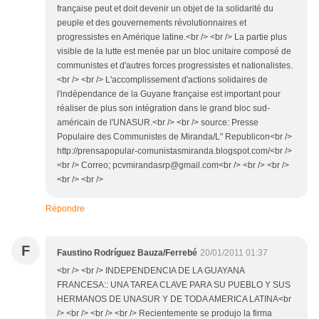
française peut et doit devenir un objet de la solidarité du
peuple et des gouvernements révolutionnaires et
progressistes en Amérique latine.<br /> <br /> La partie plus
visible de la lutte est menée par un bloc unitaire composé de
communistes et d'autres forces progressistes et nationalistes.
<br /> <br /> L'accomplissement d'actions solidaires de
l'indépendance de la Guyane française est important pour
réaliser de plus son intégration dans le grand bloc sud-
américain de l'UNASUR.<br /> <br /> source: Presse
Populaire des Communistes de Miranda/L" Republicon<br />
http://prensapopular-comunistasmiranda.blogspot.com/<br />
<br /> Correo; pcvmirandasrp@gmail.com<br /> <br /> <br />
<br /> <br />
Répondre
F
Faustino Rodríguez Bauza/Ferrebé
20/01/2011 01:37
<br /> <br /> INDEPENDENCIA DE LA GUAYANA
FRANCESA:: UNA TAREA CLAVE PARA SU PUEBLO Y SUS
HERMANOS DE UNASUR Y DE TODA AMERICA LATINA<br
/> <br /> <br /> <br /> Recientemente se produjo la firma