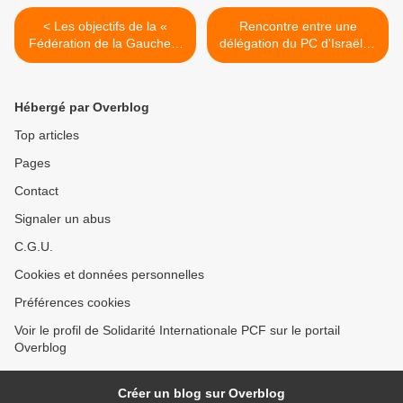
< Les objectifs de la «
Rencontre entre une
Fédération de la Gauche »
délégation du PC d'Israël et
italienne dévoilés: le
le président de l'Autorité
secrétaire-général de
palestinienne Mahmoud
Refondation Communiste
Abbas: position commune
Hébergé par Overblog
se propose pour la création
d'opposition aux lois
d'un « Die linke » italien...
racistes adoptées par Israël
Top articles
>
Pages
Contact
Signaler un abus
C.G.U.
Cookies et données personnelles
Préférences cookies
Voir le profil de Solidarité Internationale PCF sur le portail
Overblog
Créer un blog sur Overblog