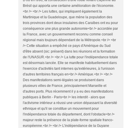
D'oú en l998, la construction d'une route reliant Cayenne au
Brésil qui apporta une certaine amélioration de l'économie.
<br /> <br /> Les luttes, qui impliquent également la
Martinique et la Guadeloupe, que mène la population des
trois provinces dont deux insulaires des Caraïbes ont eu pour
conséquence une plus grande autonomie<br /> accordée par
la France, avec un gouvernement reconnu comme conseil
régional mais toujours dépendant de la Métropole.<br /> <br
/> Cette situation a empêché ce pays d'Amérique du Sud
d'être absent (sic: présent) dans les réunions et la formation
de l'UNASUR.<br /> <br /> La lutte pour l'indépendance totale
est désormais lancée. Elle se manifeste habituellement dans
l'exercice d'activités tant internes qu'extérieures, à l'unisson
d'autres territoires français en<br /> Amérique.<br /> <br />
Des manifestations semi-légales se produisent dans
plusieurs villes de France, principalement Marseille et
d'autres ports. Plus récemment il y a eu des manifestations
publiques à Berlin - Paris<br /> les interdit - alors que
l'activisme intérieur a réussi une union dépassant la diversité
ethnique et qu'il se constitue un mouvement pour
l'indépendance totale du département, dont l'obstacle<br />
majeur reste la présence de la plate-forme spatiale franco-
européenne.<br /> <br /> L'indépendance de la Guyane