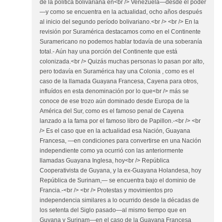
de la politica bolivariana en<br /> Venezuela—desde el poder
—y como se encuentra en la actualidad, ocho años después
al inicio del segundo período bolivariano.<br /> <br /> En la
revisión por Suramérica destacamos como en el Continente
Suramericano no podemos hablar todavía de una soberanía
total.- Aún hay una porción del Continente que está
colonizada.<br /> Quizás muchas personas lo pasan por alto,
pero todavía en Suramérica hay una Colonia , como es el
caso de la llamada Guayana Francesa, Cayena para otros,
influídos en esta denominación por lo que<br /> más se
conoce de ese trozo aún dominado desde Europa de la
América del Sur, como es el famoso penal de Cayena
lanzado a la fama por el famoso libro de Papillon.-<br /> <br
/> Es el caso que en la actualidad esa Nación, Guayana
Francesa, —en condiciones para convertirse en una Nación
independiente como ya ocurrió con las anteriormente
llamadas Guayana Inglesa, hoy<br /> República
Cooperativista de Guyana, y la ex-Guayana Holandesa, hoy
República de Surinam,— se encuentra bajo el dominio de
Francia.-<br /> <br /> Protestas y movimientos pro
independencia similares a lo ocurrido desde la décadas de
los setenta del Siglo pasado—al mismo tiempo que en
Guyana y Surinam—en el caso de la Guayana Francesa