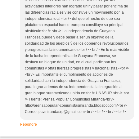
/> Berlín—no las permiten en París—mientras que las
actividades interiores han logrado unir y pasar por encima de
las diferencias raciales y se constuye un movimiento por la
independencioa total,<br /> del que el hecho de que sea
plataforma espacial franco-europea constituye su principal
obstáculo<br /> <br /> La independencia de Guayana
Francesa puede y debe pasar a ser un objetivo de la
solidaridad de los pueblos ý de los gobiernos revolucionarios
y progresistas latinoamericanos.<br /> <br /> En lo más visible
de la lucha independentista de Guayana Francesa, se
destaca un bloque de unidad, en el cual participan los
comunistas y otras fuerzas progresistas y nacionalistas.-<br />
<br /> Es importante el cumplimiento de acciones de
solidaridad con la independencia de Guayana Francesa,
para lograr además de su independencia la integración al
gran bloque suramericano unido en<br /> UNASUR.<br /> <br
/> Fuente: Prensa Popular Comunistas Miranda<br />
http://prensapopular-comunistasmiranda.blogspot.com/<br />
Correo: pcvmirandasrp@gmail.com<br /> <br /> <br /> <br />
Répondre