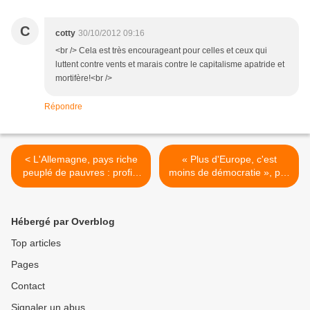
C
cotty
30/10/2012 09:16
<br /> Cela est très encourageant pour celles et ceux qui
luttent contre vents et marais contre le capitalisme apatride et
mortifère!<br />
Répondre
< L'Allemagne, pays riche
« Plus d'Europe, c'est
peuplé de pauvres : profits
moins de démocratie », par
records mais bas salaires,
Mauricio Miguel du Parti
précarité et soupe populaire
communiste portugais
pour les travailleurs
(PCP) >
Hébergé par Overblog
Top articles
Pages
Contact
Signaler un abus