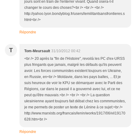
jours sont en train de l'enterrer vivant. Quand osera-t-il
changer le cours des choses?<br /> <br /> <br />
http://yahoo.lyon.bondyblog.fr/users/lemilitantsansfrontieres.s
html<br />
Répondre
T
Tom-Meursault
31/10/2012 00:42
<br /> 20 après la "fin de l'Histoire", revoilà les PC d'ex-URSS
plus fringants que jamais, malgré les défauts qu'ils peuvent
avoir. Les forces communistes existent toujours en Ukraine,
en Russie, en<br /> Moldavie, dans les pays baltes, ... Et je
suis heureux de voir le KPU se démarquer avec le Parti des
Régions, car dans le passé il a gouverné avec lui, et ce ne
peut qu'être mauvais.<br /> <br /> <br /> La question
ukrainienne ayant toujours fait débat chez les commmunistes,
je me permets de poster un texte de Lénine à ce sujet:<br />
http://www.marxists.org/francais/lenin/works/1917/06/vil19170
628.htm<br />
Répondre