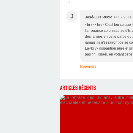
J
José-Luis Rubio
14/07/2011 
<br /> <br /> C'est fou ce que
l'arrogance colonisatrise d'Isr
des larmes en cette partie du m
jamais ils n'éssairont de se 
La<br /> disparition pure et s
pas fini. Israél, en votant cett
Répondre
ARTICLES RÉCENTS