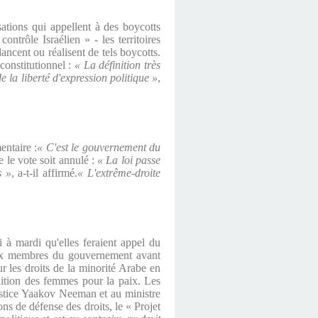
ations qui appellent à des boycotts
ontrôle Israélien » - les territoires
ancent ou réalisent de tels boycotts.
constitutionnel :
« La définition très
e la liberté d'expression politique »
,
entaire :
« C'est le gouvernement du
e vote soit annulé :
« La loi passe
s »
, a-t-il affirmé.
« L'extrême-droite
 à mardi qu'elles feraient appel du
 aux membres du gouvernement avant
ur les droits de la minorité Arabe en
alition des femmes pour la paix. Les
Justice Yaakov Neeman et au ministre
ns de défense des droits, le « Projet