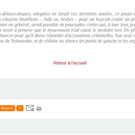
i-démocratiques, adoptées en Israël ces dernières années, ce projet d
citoyens Israéliens – Juifs ou Arabes – pour un boycott contre un pro
nies en général, serait passible de poursuites civiles qui, à leur tour, p
 avoir à prouver que le mouvement n'ait causé le moindre tort. De plu
 chances pour qu'il doive répondre d'accusations criminelles. Son seul vér
ique de Netanyahu, et de réduire au silence les partis de gauche et les or
Retour à l'accueil
Repost
0