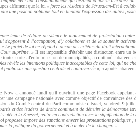
complètement anti-constitutionnelle qui restreint la liberté d'expression 
oupes affirment que la loi
« force les résidents de Jérusalem-Est à collab
ndre une position politique tout en limitant l'expression des autres posit
enne tente de réduire au silence le mouvement de protestation contre l
ui s'opposent à l’occupation, d'y collaborer et de la soutenir activem
.
« Le projet de loi ne répond à aucun des critères du droit international
a Cour suprême. »
Il est impossible d'établir une distinction entre un bo
e toutes sortes d'entreprises ou de municipalités, a continué Jabareen : 
bles révèle les intentions politiques inacceptables de cette loi, qui ne c
bat public sur une question centrale et controversée »
, a ajouté Jabareen.
Now a annoncé lundi qu'il ouvrirait une page Facebook appelant a
ncer une campagne nationale avec comme objectif de convaincre des d
ssion du Comité central du Parti communiste d'Israel, vendredi 9 juillet
artis et des leaders de droite continuent de détruire la démocratie isr
discutée à la Knesset, rentre en contradiction avec la signification de la l
a loi proposée impose des sanctions envers les protestations politiques ;
tiquer la politique du gouvernement et à tenter de la changer. »