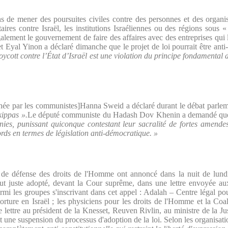
s de mener des poursuites civiles contre des personnes et des organis
ires contre Israël, les institutions Israéliennes ou des régions sous « c
lement le gouvernement de faire des affaires avec des entreprises qui l
t Eyal Yinon a déclaré dimanche que le projet de loi pourrait être anti-
oycott contre l’État d’Israël est une violation du principe fondamental d
née par les communistes
]
Hanna Sweid a déclaré durant le débat parlem
kippas ».
Le député communiste du Hadash Dov Khenin a demandé que l
onies, punissant quiconque contestant leur sacralité de fortes amende
ords en termes de législation anti-démocratique. »
 de défense des droits de l'Homme ont annoncé dans la nuit de lundi
 tout juste adopté, devant la Cour suprême, dans une lettre envoyée
armi les groupes s'inscrivant dans cet appel : Adalah – Centre légal po
 torture en Israël ; les physiciens pour les droits de l'Homme et la Co
 lettre au président de la Knesset, Reuven Rivlin, au ministre de la 
 une suspension du processus d'adoption de la loi. Selon les organisatio