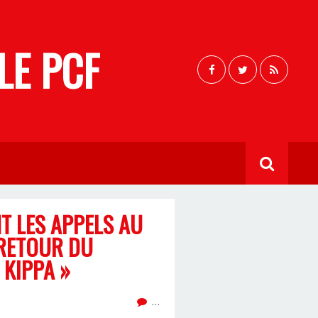
LE PCF
T LES APPELS AU
 RETOUR DU
KIPPA »
…