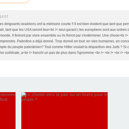
14:57
 les dirigeants israéliens ont la mémoire courte !! Il est bien évident que tant que
aél, tant que les USA seront leur<br /> seul garant ( les européens sont aux ordres d
onde. Il finiront par vivre ensemble ou ils finirot par s'extérminer. Une chose<br /> 
comprendre. Palestine a déjà donné. Trop donné en tout: en vies humaines, en concé
imple du peuple palestinien? Tout comme Hitler voulait la disparition des Juifs ? Si c
e loi scélérate, a<br /> franchi un pas de plus dans l'ignominie.<br /> <br /> <br /> <br