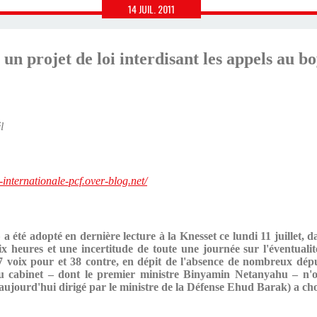
14
JUIL.
2011
 un projet de loi interdisant les appels au b
l
e-internationale-pcf.over-blog.net/
» a été adopté en dernière lecture à la Knesset ce lundi 11 juillet, d
ix heures et une incertitude de toute une journée sur l'éventuali
47 voix pour et 38 contre, en dépit de l'absence de nombreux dé
cabinet – dont le premier ministre Binyamin Netanyahu – n'ont 
aujourd'hui dirigé par le ministre de la Défense Ehud Barak) a choi