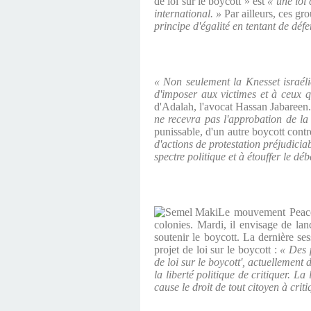
de loi sur le boycott » est
« une loi 
international. »
Par ailleurs, ces gr
principe d'égalité en tentant de défe
« Non seulement la Knesset israéli
d'imposer aux victimes et à ceux q
d'Adalah, l'avocat Hassan Jabareen
ne recevra pas l'approbation de l
punissable, d'un autre boycott contr
d'actions de protestation préjudicia
spectre politique et à étouffer le dé
Le mouvement Peace 
colonies. Mardi, il envisage de la
soutenir le boycott. La dernière se
projet de loi sur le boycott :
« Des p
de loi sur le boycott', actuellement 
la liberté politique de critiquer. L
cause le droit de tout citoyen à cri