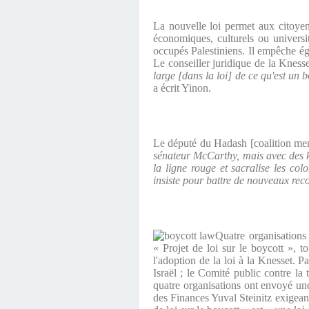
La nouvelle loi permet aux citoyen
économiques, culturels ou universita
occupés Palestiniens. Il empêche éga
Le conseiller juridique de la Knesse
large
[dans la loi] de ce qu'est un b
a écrit Yinon.
Le député du Hadash
[
coalition me
sénateur McCarthy, mais avec des 
la ligne rouge et sacralise les col
insiste pour battre de nouveaux rec
Quatre organisations
« Projet de loi sur le boycott »,
l'adoption de la loi à la Knesset. P
Israël ; le Comité public contre la
quatre organisations ont envoyé une
des Finances Yuval Steinitz exigeant