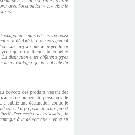
politique et est au contraire au droit
orer avec l'occupation »
et
« viole le
ions ».
'occupation, mais elle essaie aussi
ent »
, a déclaré le directeur-général
 et nous croyons que le projet de loi
ycott qui est anti-constitutionnel et
«
La distinction entre différents types
herche à avantager qu'un seul côté du
u boycott des produits venant des
izaines de milliers de personnes de
, a publié une déclaration contre le
aélienne. La proposition d'un 'projet
iberté d'expression – c'est-à-dire, de
 s'attaque à la démocratie ; remet en