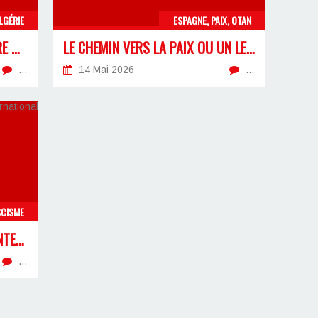
LGÉRIE
ESPAGNE, PAIX, OTAN
LA RETRAITE DES 32 ANS, ENTRE MANŒUVRES ÉLECTORALES ET NÉCESSITÉ D’UN FRONT SYNDICAL
LE CHEMIN VERS LA PAIX OU UN LEURRE POUR LE PEUPLE ?
…
14 Mai 2026
…
SCISME
À L’OCCASION DU « SOMMET INTERNATIONAL CONTRE L’ANTIFASCISME »
…