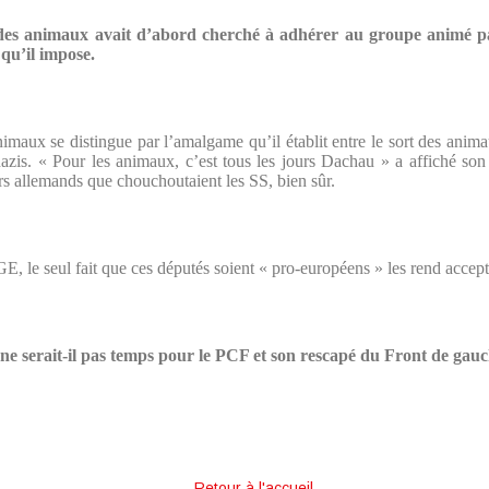
 des animaux avait d’abord cherché à adhérer au groupe animé pa
 qu’il impose.
imaux se distingue par l’amalgame qu’il établit entre le sort des anima
nazis. « Pour les animaux, c’est tous les jours Dachau » a affiché s
rs allemands que chouchoutaient les SS, bien sûr.
GE, le seul fait que ces députés soient « pro-européens » les rend ac
 ne serait-il pas temps pour le PCF et son rescapé du Front de gau
Retour à l'accueil