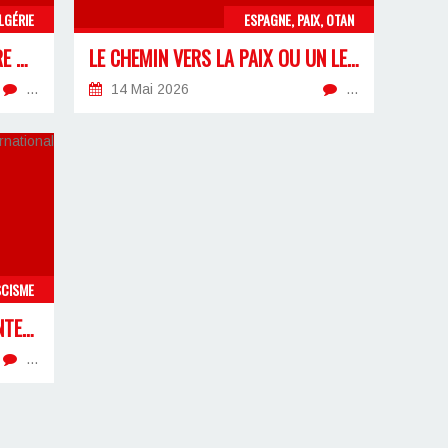
LGÉRIE
ESPAGNE, PAIX, OTAN
LA RETRAITE DES 32 ANS, ENTRE MANŒUVRES ÉLECTORALES ET NÉCESSITÉ D’UN FRONT SYNDICAL
LE CHEMIN VERS LA PAIX OU UN LEURRE POUR LE PEUPLE ?
…
14 Mai 2026
…
SCISME
À L’OCCASION DU « SOMMET INTERNATIONAL CONTRE L’ANTIFASCISME »
…