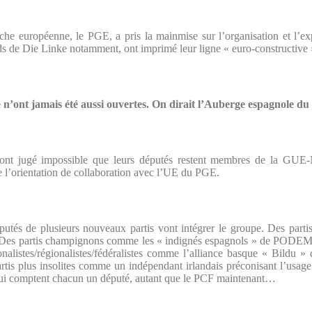
uche européenne, le PGE, a pris la mainmise sur l’organisation et l’
s de Die Linke notamment, ont imprimé leur ligne « euro-constructive 
 n’ont jamais été aussi ouvertes. On dirait l’Auberge espagnole
nt jugé impossible que leurs députés restent membres de la GUE-
e l’orientation de collaboration avec l’UE du PGE.
putés de plusieurs nouveaux partis vont intégrer le groupe. Des partis
 Des partis champignons comme les « indignés espagnols » de PODEMOS
onalistes/régionalistes/fédéralistes comme l’alliance basque « Bildu »
rtis plus insolites comme un indépendant irlandais préconisant l’usag
qui comptent chacun un député, autant que le PCF maintenant…