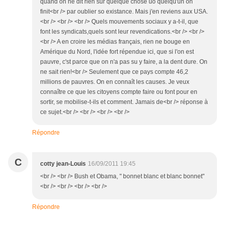
quand on ne dit rien sur quelque chose uo quelqu'un on
finit<br /> par oublier so existance. Mais j'en reviens aux USA.
<br /> <br /> <br /> Quels mouvements sociaux y a-t-il, que
font les syndicats,quels sont leur revendications.<br /> <br />
<br /> A en croire les médias français, rien ne bouge en
Amérique du Nord, l'idée fort répendue ici, que si l'on est
pauvre, c'st parce que on n'a pas su y faire, a la dent dure. On
ne sait rien!<br /> Seulement que ce pays compte 46,2
millions de pauvres. On en connaît les causes. Je veux
connaître ce que les citoyens compte faire ou font pour en
sortir, se mobilise-t-ils et comment. Jamais de<br /> réponse à
ce sujet.<br /> <br /> <br /> <br />
Répondre
C
cotty jean-Louis
16/09/2011 19:45
<br /> <br /> Bush et Obama, " bonnet blanc et blanc bonnet"
<br /> <br /> <br /> <br />
Répondre