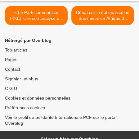
< Le Parti communiste
Débat sur la nationalisation
(KKE) livre son analyse sur
des mines en Afrique du
la crise économique
sud : la COSATU et le Parti
capitaliste et la dette,
communiste lucides sur les
remettant en cause le
'nationalisations' en
Hébergé par Overblog
processus d'intégration
système capitaliste et les
européenne
desseins des « jeunes
Top articles
loups » de l'ANC >
Pages
Contact
Signaler un abus
C.G.U.
Cookies et données personnelles
Préférences cookies
Voir le profil de Solidarité Internationale PCF sur le portail
Overblog