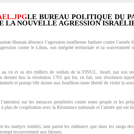
LE BUREAU POLITIQUE DU 
E LA NOUVELLE AGRESSION ISRAÉLI
iste libanais dénonce l’agression israélienne barbare contre l’armée li
ression contre le Liban, son intégrité territoriale et sa souveraineté n
.
u au vu et su des milliers de soldats de la FINUL. Israël, par son no
en dernier lieu la résolution 1701 qui fut, en fait, une résolution inju
riminels et puisqu’elle donne aux Israéliens toute liberté de violer la sou
’attention sur les menaces perpétrées contre notre people et les prép
t à plus de coopération avec la Résistance nationale et l’armée qui sut fai
t les martyrs tombés, tant parmi les militaires que dans les rangs de
prompt recouvrement aux blesses.