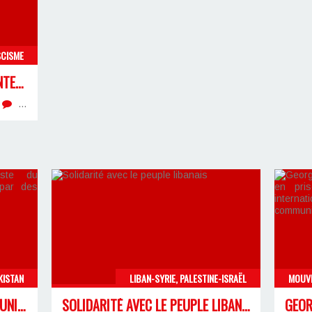
SCISME
À L’OCCASION DU « SOMMET INTERNATIONAL CONTRE L’ANTIFASCISME »
…
KISTAN
LIBAN-SYRIE, PALESTINE-ISRAËL
DÉCLARATION DU PARTI COMMUNISTE DU PAKISTAN SUR LA PRISE DE LA SYRIE PAR DES JIHADISTES SOUTENUS PAR LES ÉTATS-UNIS
SOLIDARITÉ AVEC LE PEUPLE LIBANAIS