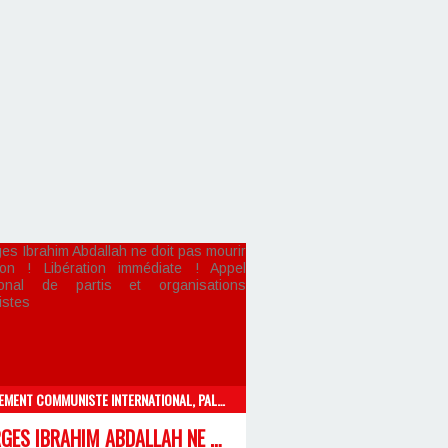
MOUVEMENT COMMUNISTE INTERNATIONAL, PALESTINE-ISRAËL, LIBAN-SYRIE
GEORGES IBRAHIM ABDALLAH NE DOIT PAS MOURIR EN PRISON ! LIBÉRATION IMMÉDIATE ! APPEL INTERNATIONAL DE PARTIS ET ORGANISATIONS COMMUNISTES