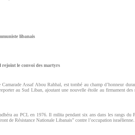
mmuniste libanais
ejoint le convoi des martyrs
Camarade Assaf Abou Rahhal, est tombé au champ d’honneur durant l
e reporter au Sud Liban, ajoutant une nouvelle étoile au firmament des mil
éra au PCL en 1976. Il milita pendant six ans dans les rangs du Part
Front de Résistance Nationale Libanais” contre l’occupation israélienne.