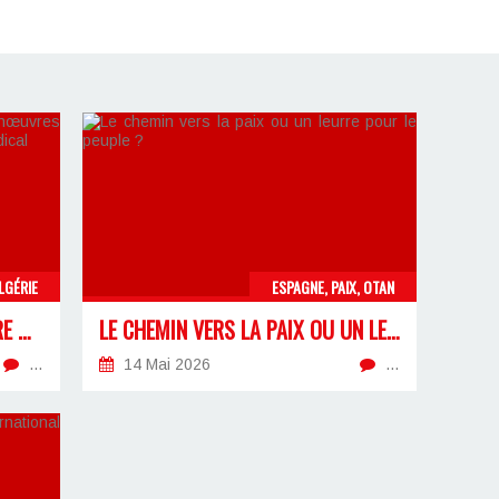
LGÉRIE
ESPAGNE, PAIX, OTAN
LA RETRAITE DES 32 ANS, ENTRE MANŒUVRES ÉLECTORALES ET NÉCESSITÉ D’UN FRONT SYNDICAL
LE CHEMIN VERS LA PAIX OU UN LEURRE POUR LE PEUPLE ?
…
14 Mai 2026
…