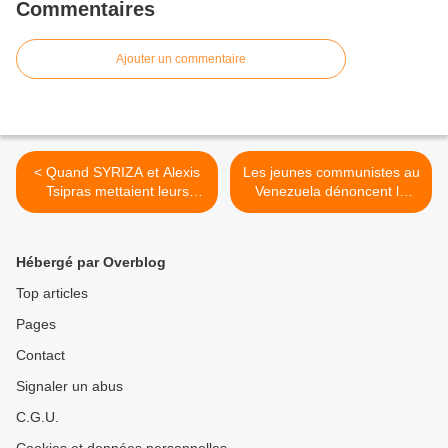
Commentaires
Ajouter un commentaire
< Quand SYRIZA et Alexis
Les jeunes communistes au
Tsipras mettaient leurs
Venezuela dénoncent la
espoirs dans l'élection de
violence fasciste et
François Hollande pour «
appellent à l'unité pour
changer l'Europe » !
approfondir la révolution ! >
Hébergé par Overblog
Top articles
Pages
Contact
Signaler un abus
C.G.U.