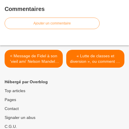
Commentaires
Ajouter un commentaire
< Message de Fidel à son
« Lutte de classes et
'vieil ami' Nelson Mandela
diversion », ou comment un
pour ses 92 ans: « Exerce
dirigeant communiste
ton immense force morale
portugais répond aux
pour maintenir l'Afrique du
conseils d'un universitaire
Hébergé par Overblog
sud loin des Etats-Unis et
de gauche à la mode >
de l'OTAN »
Top articles
Pages
Contact
Signaler un abus
C.G.U.