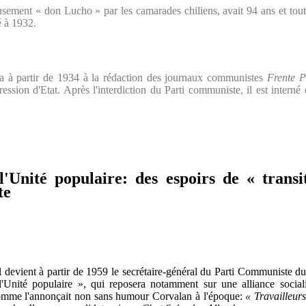
ement « don Lucho » par les camarades chiliens, avait 94 ans et toute
é à 1932.
bora à partir de 1934 à la rédaction des journaux communistes
Frente P
ression d'Etat. Après l'interdiction du Parti communiste, il est intern
'Unité populaire: des espoirs de « transi
te
 devient à partir de 1959 le secrétaire-général du Parti Communiste d
l'Unité populaire », qui reposera notamment sur une alliance social
omme l'annonçait non sans humour Corvalan à l'époque:
« Travailleurs