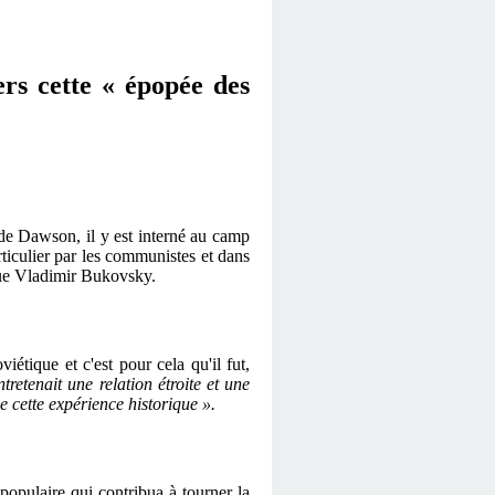
rs cette « épopée des
e de Dawson, il y est interné au camp
rticulier par les communistes et dans
ique Vladimir Bukovsky.
étique et c'est pour cela qu'il fut,
retenait une relation étroite et une
de cette expérience historique ».
opulaire qui contribua à tourner la