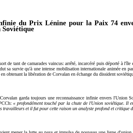
nfinie du Prix Lénine pour la Paix 74 enve
n Soviétique
ort de tant de camarades vaincus: arrêté, incarcéré puis déporté à l'îl
dut sa survie qu'à une intense mobilisation internationale animée en pa
f en obtenant la libération de Corvalan en échange du dissident soviét
orvalan garda toujours une reconnaissance infinie envers l'Union Sovi
u PCCh:
« profondément touché par la chute de l'Union soviétique. Il ent
 travailleurs et il fut pour cette raison un analyste profond et critique 
vient mener la lutte au pays et impulsa de nouveau une ligne d'union p