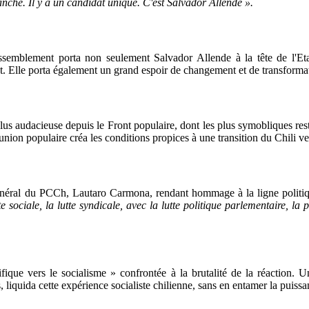
nche. Il y a un candidat unique. C'est Salvador Allende ».
assemblement porta non seulement Salvador Allende à la tête de l'Et
 Elle porta également un grand espoir de changement et de transformati
us audacieuse depuis le Front populaire, dont les plus symobliques reste
nion populaire créa les conditions propices à une transition du Chili ve
général du PCCh, Lautaro Carmona, rendant hommage à la ligne polit
tte sociale, la lutte syndicale, avec la lutte politique parlementaire, la
cifique vers le socialisme » confrontée à la brutalité de la réaction
, liquida cette expérience socialiste chilienne, sans en entamer la puiss