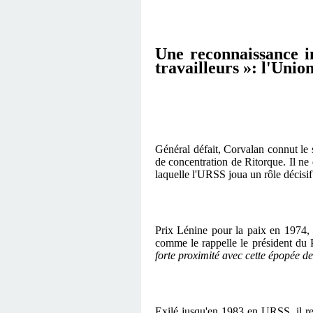
Une reconnaissance i
travailleurs »: l'Unio
Général défait, Corvalan connut le s
de concentration de Ritorque. Il ne 
laquelle l'URSS joua un rôle décisi
Prix Lénine pour la paix en 1974, C
comme le rappelle le président d
forte proximité avec cette épopée des
Exilé jusqu'en 1983 en URSS, il re