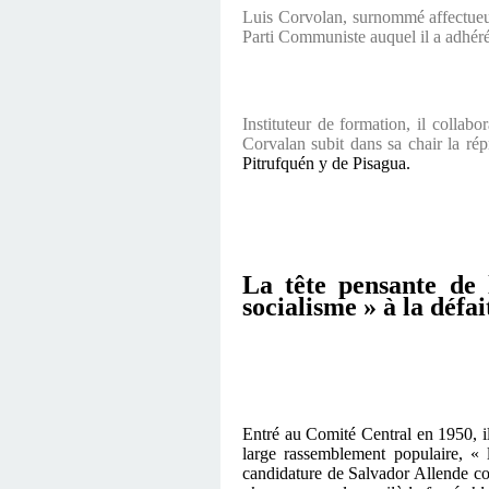
Luis Corvolan, surnommé affectueus
Parti Communiste auquel il a adhér
Instituteur de formation, il colla
Corvalan subit dans sa chair la rép
Pitrufquén y de Pisagua.
La tête pensante de l
socialisme » à la défai
Entré au Comité Central en 1950, il
large rassemblement populaire, « 
candidature de Salvador Allende c