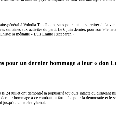
taire-général à Volodia Teitelboim, sans pour autant se retirer de la vi
ères semaines aux activités du parti. Le 6 juin dernier, pour son 94ème an
iste: la médaille « Luis Emilio Recabaren ».
ens pour un dernier hommage à leur « don L
s le 24 juillet ont démontré la popularité toujours intacte du dirigeant h
 dernier hommage à ce combattant farouche pour la démocratie et le soc
l jusqu'au cimetière général.