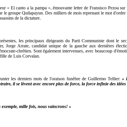
oeur « El canto a la pampa », émouvante lettre de Fransisco Pezoa sur 
 le groupe Quilapayun. Des milliers de mois reprenant le mot d'ordre d
sassins de la dictature.
 présentes, les principaux dirigeants du Parti Communiste dont le se
, Jorge Arrate, candidat unique de la gauche aux dernières élections
t démocrate-chrétien. Sont également intervenues, avec beaucoup d'émotio
e-fille de Luis Corvalan.
nter les derniers mots de l'oraison funèbre de Guillermo Tellier:
« 
raire, il se lèvent avec encore plus de force, la force infinie des idées
exemple, mille fois, nous vaincrons! »