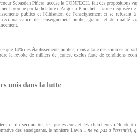
neur Sebastian Piñera, accuse la CONFECH, fait des propositions vague
nement promue par la dictature d'Augusto Pinochet – forme déguisée de 
issements publics et l'élitisation de l'enseignement et se refusant
la reconnaissance de l'enseignement public, gratuit et de qualité
nancement.
ance que 14% des établissements publics, mais alloue des sommes import
ndre la révolte de milliers de jeunes, exclus faute de conditions éco
rs unis dans la lutte
eur et du secondaire, les professeurs et les chercheurs défendent é
entative des enseignants, le ministre Lavin
« ne va pas à l'essentiel, q