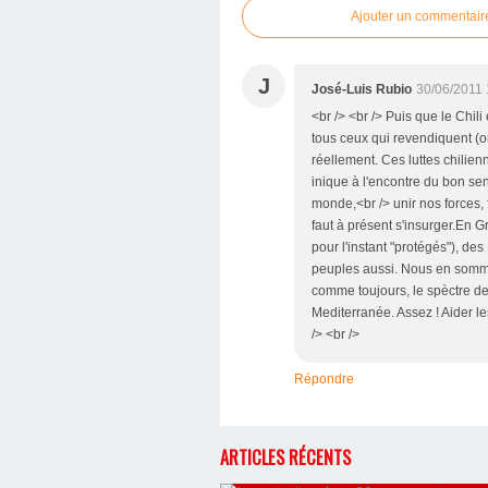
Ajouter un commentair
J
José-Luis Rubio
30/06/2011 
<br /> <br /> Puis que le Chili
tous ceux qui revendiquent (o
réellement. Ces luttes chilien
inique à l'encontre du bon sen
monde,<br /> unir nos forces, 
faut à présent s'insurger.En Gr
pour l'instant "protégés"), des
peuples aussi. Nous en sommes 
comme toujours, le spèctre de 
Mediterranée. Assez ! Aider les
/> <br />
Répondre
ARTICLES RÉCENTS