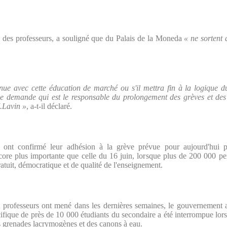
e des professeurs, a souligné que du Palais de la Moneda
« ne sortent 
inue avec cette éducation de marché ou s'il mettra fin à la logique du 
me demande qui est le responsable du prolongement des grèves et des o
M.Lavin »
, a-t-il déclaré.
s ont confirmé leur adhésion à la grève prévue pour aujourd'hui pa
core plus importante que celle du 16 juin, lorsque plus de 200 000 per
ratuit, démocratique et de qualité de l'enseignement.
et professeurs ont mené dans les dernières semaines, le gouvernement 
cifique de près de 10 000 étudiants du secondaire a été interrompue lor
s grenades lacrymogènes et des canons à eau.