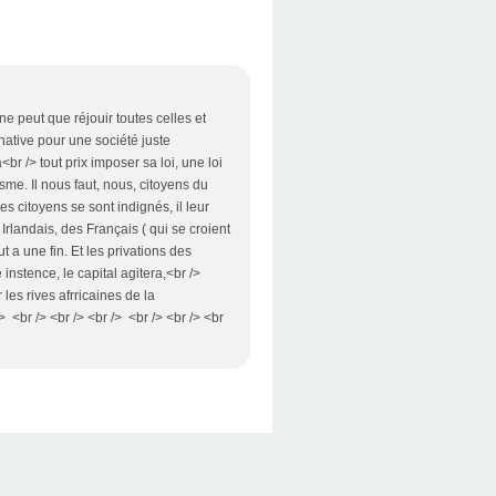
ne peut que réjouir toutes celles et
native pour une société juste
br /> tout prix imposer sa loi, une loi
sme. Il nous faut, nous, citoyens du
s citoyens se sont indignés, il leur
 Irlandais, des Français ( qui se croient
t a une fin. Et les privations des
nstence, le capital agitera,<br />
les rives afrricaines de la
 <br /> <br /> <br /> <br /> <br /> <br