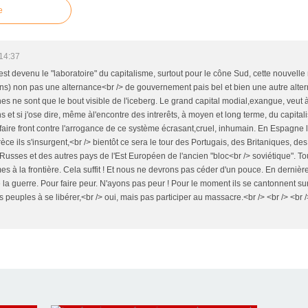
e
14:37
 est devenu le "laboratoire" du capitalisme, surtout pour le cône Sud, cette nouvelle 
ns) non pas une alternance<br /> de gouvernement pais bel et bien une autre alter
nes ne sont que le bout visible de l'iceberg. Le grand capital modial,exangue, veut à<
s et si j'ose dire, même àl'encontre des intrerêts, à moyen et long terme, du capitali
faire front contre l'arrogance de ce système écrasant,cruel, inhumain. En Espagne le
èce ils s'insurgent,<br /> bientôt ce sera le tour des Portugais, des Britaniques, des
 Russes et des autres pays de l'Est Européen de l'ancien "bloc<br /> soviétique". Tou
à la frontière. Cela suffit ! Et nous ne devrons pas céder d'un pouce. En dernière i
la guerre. Pour faire peur. N'ayons pas peur ! Pour le moment ils se cantonnent sur 
 peuples à se libérer,<br /> oui, mais pas participer au massacre.<br /> <br /> <br />