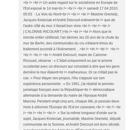
<br /> <br /> Un autre regard sur le socialisme en Europe de
l'Est exposé le 14 mai<br /> <br /> <br /> samedi 17.04.2010,
05:03 - La Voix du Nord<br /> <br /> <br /> Maxime Gremetz,
Jacques Kmieciak et André Delcourt estiment<br /> que de
l'autre côté du mur, il faisait bon vivre.<br /> <br /> <br />
| CALONNE-RICOUART |<br /> <br /> <br /> Alors que le
monde entier célébrait, l'an dernier, les 20 ans de la chute du
mur de Berlin, des communistes du cru s'étaient émus du
traitement accordé à l'événement. ...<br /> <br /> <br /> <br />
<br /> <br /> <br /> André Delcourt, maire de Calonne-
Ricouart, observe : « C'était uniquement vu par le prisme
occidental avec un discours qui consistait à dire que les gens
derrière le mur étaient<br /> malheureux. Or ce n'était pas le
cas. » Pour étayer ses propos, l'élu s'appuie sur son
expérience personnelle : « En 1961, j'ai réalisé le premier
jumelage français avec la République<br /> démocratique
allemande à la demande du maire de l'époque André
Mancey. Pendant vingt-cinq ans, chaque été, je passais deux
mois à sillonner l'Europe de l'Est en caravane.<br /> <br /> <br
/> <br /> <br /> <br /> » Sur la même longueur d'onde sur le
sujet, Jacques Kmieciak, journaliste, Maxime Gremetz, député
communiste de la Somme, et André Delcourt ont donc décidé,