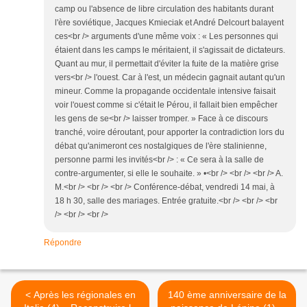
camp ou l'absence de libre circulation des habitants durant
l'ère soviétique, Jacques Kmieciak et André Delcourt balayent
ces<br /> arguments d'une même voix : « Les personnes qui
étaient dans les camps le méritaient, il s'agissait de dictateurs.
Quant au mur, il permettait d'éviter la fuite de la matière grise
vers<br /> l'ouest. Car à l'est, un médecin gagnait autant qu'un
mineur. Comme la propagande occidentale intensive faisait
voir l'ouest comme si c'était le Pérou, il fallait bien empêcher
les gens de se<br /> laisser tromper. » Face à ce discours
tranché, voire déroutant, pour apporter la contradiction lors du
débat qu'animeront ces nostalgiques de l'ère stalinienne,
personne parmi les invités<br /> : « Ce sera à la salle de
contre-argumenter, si elle le souhaite. » •<br /> <br /> <br /> A.
M.<br /> <br /> <br /> Conférence-débat, vendredi 14 mai, à
18 h 30, salle des mariages. Entrée gratuite.<br /> <br /> <br
/> <br /> <br />
Répondre
< Après les régionales en
140 ème anniversaire de la