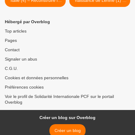
Italie (4) – Reconstruire le
naissance de Lénine (1) –
parti communiste italien,
Avec Lénine, pour Avril,
c'est maintenant ou jamais
pour le socialisme >
pour Andrea Catone (PRC)
Hébergé par Overblog
Top articles
Pages
Contact
Signaler un abus
C.G.U.
Cookies et données personnelles
Préférences cookies
Voir le profil de Solidarité Internationale PCF sur le portail
Overblog
Créer un blog sur Overblog
Créer un blog