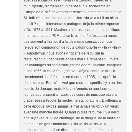
avec l'association les Amis<br /> d'Édouard Gierek et la
municipalité, d'organiser un débat sur le socialisme en
Europe de l'Est à travers l'expérience allemande et polonaise.
Si l'intitulé se termine par la question :<br /> « a-t-il un bilan
positif ? », les intervenants partagent déjà la même réponse.
« De 1978 à 1991, Maxime a été responsable de la politique
internationale du PCF et à ce titre, il<br /> s'est aussi rendu
très souvent à l'Est où il a fait le même constat que nous »,
relève son compagnon de route calonnois.<br /> <br /> <br />
« Aujourd'hui, nous avons vingt ans de recul sur la
restauration du capitaliste et cela met clairement en lumière
les avantages du socialisme,estime André Delcourt. Imaginez
qu'en 1966, la<br /> Pologne avait déjà reconnu le droit à
l'avortement. Il a été remis en cause en 1995, soit après la
chute du mur. Bon, c'est vrai que chez les sportifs il y a eu des
soucis de dopage, mais il<br /> n'empêche que tous les
jeunes apprenaient à nager, des cours de musique étaient
dispensées à l'école, la médecine était gratuite... D'ailleurs, à
cette époque, là-bas, jamais je n'ai jamais vu<br /> un vieux
avec une manche trouée. Quand j'y suis retourné il y a deux
ans, il y avait 20 % de chômage, de la drogue, de la mafia et
bien plus de gens malheureux.<br /> <br /> <br /> »
Lorsqu'on oppose à ce discours bien rodé la présence de