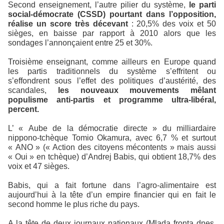
Second enseignement, l’autre pilier du système,
le parti
social-démocrate (CSSD) pourtant dans l’opposition,
réalise un score très décevant
: 20,5% des voix et 50
sièges, en baisse par rapport à 2010 alors que les
sondages l’annonçaient entre 25 et 30%.
Troisième enseignant, comme ailleurs en Europe quand
les partis traditionnels du système s’effritent ou
s’effondrent sous l’effet des politiques d’austérité, des
scandales,
les nouveaux mouvements mêlant
populisme anti-partis et programme ultra-libéral,
percent.
L’ « Aube de la démocratie directe » du milliardaire
nippono-tchèque Tomio Okamura, avec 6,7 % et surtout
« ANO » (« Action des citoyens mécontents » mais aussi
« Oui » en tchèque) d’Andrej Babis, qui obtient 18,7% des
voix et 47 sièges.
Babis, qui a fait fortune dans l’agro-alimentaire est
aujourd’hui à la tête d’un empire financier qui en fait le
second homme le plus riche du pays.
A la tête de deux journaux nationaux (Mlada fronta dnes,