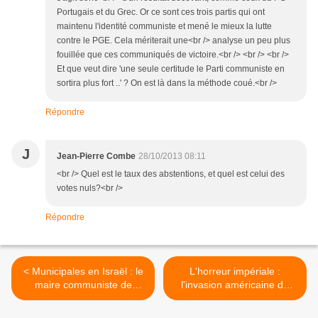
Portugais et du Grec. Or ce sont ces trois partis qui ont
maintenu l'identité communiste et mené le mieux la lutte
contre le PGE. Cela mériterait une<br /> analyse un peu plus
fouillée que ces communiqués de victoire.<br /> <br /> <br />
Et que veut dire 'une seule certitude le Parti communiste en
sortira plus fort ..' ? On est là dans la méthode coué.<br />
Répondre
J
Jean-Pierre Combe
28/10/2013 08:11
<br /> Quel est le taux des abstentions, et quel est celui des
votes nuls?<br />
Répondre
< Municipales en Israël : le
L'horreur impériale :
maire communiste de
l'invasion américaine de
Nazareth victime d’une «
l'Irak a fait au moins 500
machination » pour
000 morts depuis 2003 >