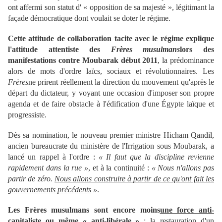
ont affermi son statut d' « opposition de sa majesté », légitimant la
façade démocratique dont voulait se doter le régime.
Cette attitude de collaboration tacite avec le régime explique
l'attitude attentiste des
Frères musulmans
lors des
manifestations contre Moubarak début 2011
, la prédominance
alors de mots d'ordre laïcs, sociaux et révolutionnaires. Les
Frères
ne prirent réellement la direction du mouvement qu'après le
départ du dictateur, y voyant une occasion d'imposer son propre
agenda et de faire obstacle à l'édification d'une Égypte laïque et
progressiste.
Dès sa nomination, le nouveau premier ministre Hicham Qandil,
ancien bureaucrate du ministère de l'Irrigation sous Moubarak, a
lancé un rappel à l'ordre :
« Il faut que la discipline revienne
rapidement dans la rue »
, et à la continuité :
« Nous n'allons pas
partir de zéro.
Nous allons construire à partir de ce qu'ont fait les
gouvernements précédents
»
.
Les Frères musulmans sont encore moins
une force anti-
capitaliste ou même « anti-libérale »
; la restauration d'un