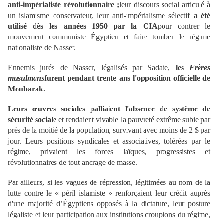
anti-impérialiste révolutionnaire ;
leur discours social articulé à
un islamisme conservateur, leur anti-impérialisme sélectif
a été
utilisé dès les années 1950 par la CIA
pour contrer le
mouvement communiste Égyptien et faire tomber le régime
nationaliste de Nasser.
Ennemis jurés de Nasser, légalisés par Sadate,
les
Frères
musulmans
furent pendant trente ans l'opposition officielle de
Moubarak.
Leurs œuvres sociales palliaient l'absence de système de
sécurité sociale
et rendaient vivable la pauvreté extrême subie par
près de la moitié de la population, survivant avec moins de 2 $ par
jour. Leurs positions syndicales et associatives, tolérées par le
régime, privaient les forces laïques, progressistes et
révolutionnaires de tout ancrage de masse.
Par ailleurs, si les vagues de répression, légitimées au nom de la
lutte contre le « péril islamiste » renforçaient leur crédit auprès
d'une majorité d’Égyptiens opposés à la dictature, leur posture
légaliste et leur participation aux institutions croupions du régime,