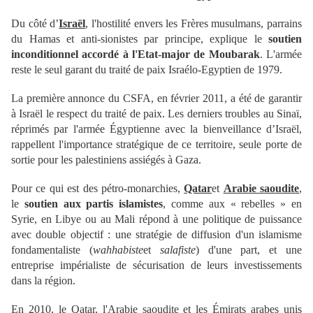
Du côté d’
Israël
, l'hostilité envers les Frères musulmans, parrains
du Hamas et anti-sionistes par principe, explique le
soutien
inconditionnel accordé à l'Etat-major de Moubarak
. L'armée
reste le seul garant du traité de paix Israélo-Egyptien de 1979.
La première annonce du CSFA, en février 2011, a été de garantir
à Israël le respect du traité de paix. Les derniers troubles au Sinaï,
réprimés par l'armée Égyptienne avec la bienveillance d’Israël,
rappellent l'importance stratégique de ce territoire, seule porte de
sortie pour les palestiniens assiégés à Gaza.
Pour ce qui est des pétro-monarchies,
Qatar
et
Arabie saoudite
,
le
soutien aux partis islamistes
, comme aux « rebelles » en
Syrie, en Libye ou au Mali répond à une politique de puissance
avec double objectif : une stratégie de diffusion d'un islamisme
fondamentaliste (
wahhabiste
et
salafiste
) d'une part, et une
entreprise impérialiste de sécurisation de leurs investissements
dans la région.
En 2010, le Qatar, l'Arabie saoudite et les Émirats arabes unis