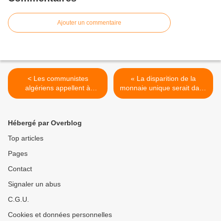
Ajouter un commentaire
< Les communistes
« La disparition de la
algériens appellent à
monnaie unique serait dans
condamner les agissements
les intérêts de tout le
impérialistes en Syrie
monde », par le dirigeant
syndical britannique Brian
Hébergé par Overblog
Denny >
Top articles
Pages
Contact
Signaler un abus
C.G.U.
Cookies et données personnelles