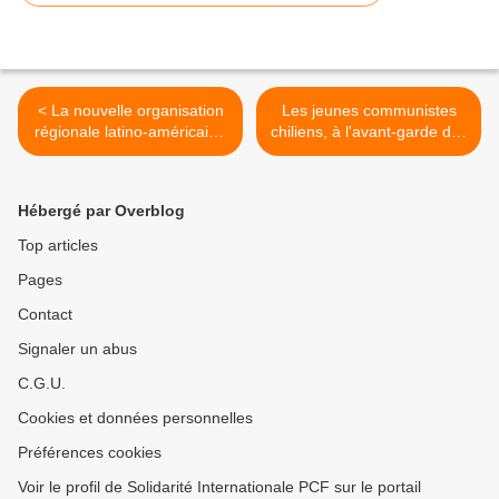
< La nouvelle organisation
Les jeunes communistes
régionale latino-américaine
chiliens, à l'avant-garde des
CELAC prend ses distances
luttes étudiantes, se fixent
avec le (contre-)modèle de
l'objectif de « faire
l'Union européenne
converger les
Hébergé par Overblog
revendications des
étudiants avec celles des
Top articles
travailleurs » >
Pages
Contact
Signaler un abus
C.G.U.
Cookies et données personnelles
Préférences cookies
Voir le profil de Solidarité Internationale PCF sur le portail