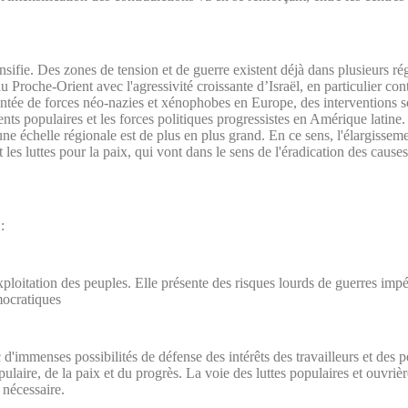
tensifie. Des zones de tension et de guerre existent déjà dans plusieurs r
au Proche-Orient avec l'agressivité croissante d’Israël, en particulier con
tée de forces néo-nazies et xénophobes en Europe, des interventions s
ts populaires et les forces politiques progressistes en Amérique latine. 
e échelle régionale est de plus en plus grand. En ce sens, l'élargisseme
et les luttes pour la paix, qui vont dans le sens de l'éradication des cause
:
'exploitation des peuples. Elle présente des risques lourds de guerres impé
émocratiques
c d'immenses possibilités de défense des intérêts des travailleurs et des pe
pulaire, de la paix et du progrès. La voie des luttes populaires et ouvrièr
nécessaire.