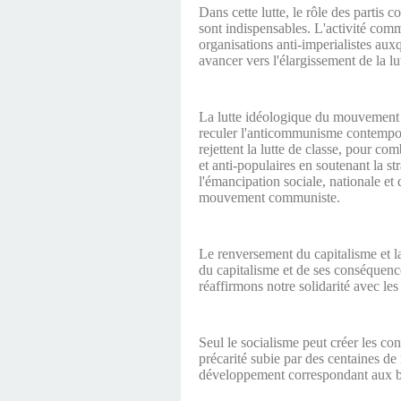
Dans cette lutte, le rôle des partis 
sont indispensables. L'activité com
organisations anti-imperialistes aux
avancer vers l'élargissement de la lut
La lutte idéologique du mouvement c
reculer l'anticommunisme contemporai
rejettent la lutte de classe, pour co
et anti-populaires en soutenant la s
l'émancipation sociale, nationale et 
mouvement communiste.
Le renversement du capitalisme et la
du capitalisme et de ses conséquence
réaffirmons notre solidarité avec le
Seul le socialisme peut créer les con
précarité subie par des centaines de
développement correspondant aux bes