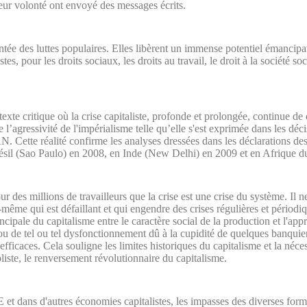
eur volonté ont envoyé des messages écrits.
ée des luttes populaires. Elles libèrent un immense potentiel émancipat
istes, pour les droits sociaux, les droits au travail, le droit à la société 
exte critique où la crise capitaliste, profonde et prolongée, continue de 
 l’agressivité de l'impérialisme telle qu’elle s'est exprimée dans les d
AN. Cette réalité confirme les analyses dressées dans les déclarations de
Brésil (Sao Paulo) en 2008, en Inde (New Delhi) en 2009 et en Afrique 
ur des millions de travailleurs que la crise est une crise du système. Il n
-même qui est défaillant et qui engendre des crises régulières et périodiq
ncipale du capitalisme entre le caractère social de la production et l'appr
 ou de tel ou tel dysfonctionnement dû à la cupidité de quelques banquie
icaces. Cela souligne les limites historiques du capitalisme et la nécess
oliste, le renversement révolutionnaire du capitalisme.
 et dans d'autres économies capitalistes, les impasses des diverses for