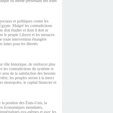
litique ou même présentant des traits
sociaux et politiques contre les
Égypte. Malgré les contradictions
 doit étudier et dont il doit se
re le peuple Libyen et les menaces
ue toute intervention étrangère
s luttes pour les libertés
r rôle historique, de renforcer plus
ser les contradictions du système et
e sens de la satisfaction des besoins
rière, les peuples seront à la merci
es monopoles, le capital financier et
 la position des États-Unis, la
nces économiques mondiales,
s impérialistes eux-mêmes et avec les