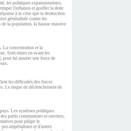
té, les politiques expansionnistes,
mper l'inflation et gonfler la dette
 réponse à la crise que la destruction
sive généralisée contre les
nus de la population, la hausse massive
s. La concentration et la
que. Sont mises en avant les
l, pour lui assurer une force de
eurs.
ient les difficultés des forces
stes. Le risque de déclenchement de
 pays. Les systèmes politiques
 des partis communistes et ouvriers,
ntatives pour piéger le
ro-impérialistes et d'autres