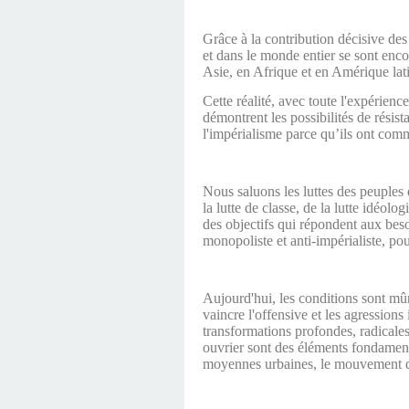
Grâce à la contribution décisive de
et dans le monde entier se sont enco
Asie, en Afrique et en Amérique lat
Cette réalité, avec toute l'expérienc
démontrent les possibilités de résist
l'impérialisme parce qu’ils ont comm
Nous saluons les luttes des peuples et
la lutte de classe, de la lutte idéol
des objectifs qui répondent aux beso
monopoliste et anti-impérialiste, po
Aujourd'hui, les conditions sont mûr
vaincre l'offensive et les agression
transformations profondes, radicales
ouvrier sont des éléments fondamenta
moyennes urbaines, le mouvement d