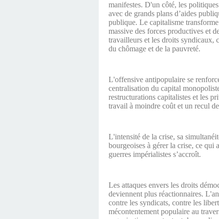
manifestes. D'un côté, les politique
avec de grands plans d’aides publiqu
publique. Le capitalisme transforme l
massive des forces productives et de
travailleurs et les droits syndicaux, 
du chômage et de la pauvreté.
L'offensive antipopulaire se renforce
centralisation du capital monopolist
restructurations capitalistes et les p
travail à moindre coût et un recul de
L'intensité de la crise, sa simultanéi
bourgeoises à gérer la crise, ce qui
guerres impérialistes s’accroît.
Les attaques envers les droits démoc
deviennent plus réactionnaires. L'an
contre les syndicats, contre les libe
mécontentement populaire au travers