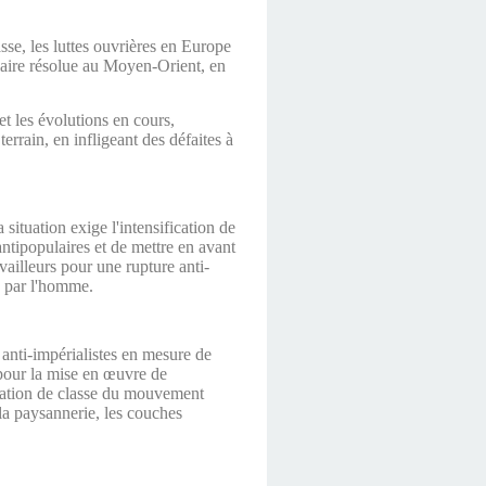
se, les luttes ouvrières en Europe
ulaire résolue au Moyen-Orient, en
et les évolutions en cours,
errain, en infligeant des défaites à
 situation exige l'intensification de
 antipopulaires et de mettre en avant
vailleurs pour une rupture anti-
e par l'homme.
 anti-impérialistes en mesure de
t pour la mise en œuvre de
entation de classe du mouvement
la paysannerie, les couches