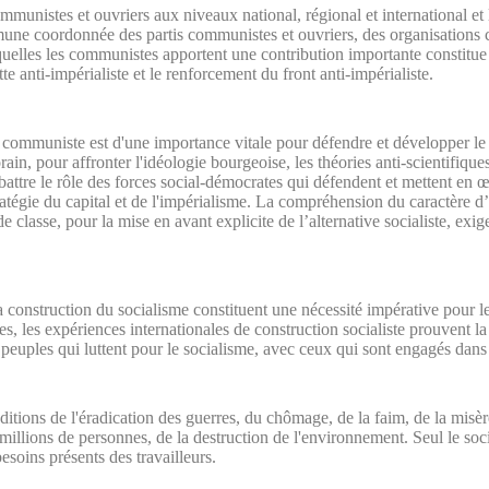
communistes et ouvriers aux niveaux national, régional et international e
mune coordonnée des partis communistes et ouvriers, des organisations
quelles les communistes apportent une contribution importante constitue
te anti-impérialiste et le renforcement du front anti-impérialiste.
ommuniste est d'une importance vitale pour défendre et développer le s
n, pour affronter l'idéologie bourgeoise, les théories anti-scientifiques
mbattre le rôle des forces social-démocrates qui défendent et mettent en œ
tratégie du capital et de l'impérialisme. La compréhension du caractère d
de classe, pour la mise en avant explicite de l’alternative socialiste, exi
 construction du socialisme constituent une nécessité impérative pour le
s, les expériences internationales de construction socialiste prouvent l
s peuples qui luttent pour le socialisme, avec ceux qui sont engagés dans
ditions de l'éradication des guerres, du chômage, de la faim, de la misèr
 millions de personnes, de la destruction de l'environnement. Seul le soc
oins présents des travailleurs.