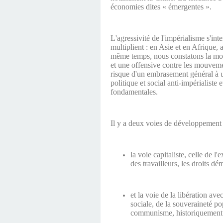
économies dites « émergentes ».
L'agressivité de l'impérialisme s'in
multiplient : en Asie et en Afrique, 
même temps, nous constatons la mon
et une offensive contre les mouvemen
risque d'un embrasement général à un
politique et social anti-impérialiste 
fondamentales.
Il y a deux voies de développement 
la voie capitaliste, celle de l
des travailleurs, les droits d
et la voie de la libération ave
sociale, de la souveraineté po
communisme, historiquement 