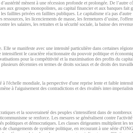
s d’austérité mènent à une récession profonde et prolongée. De l’autre cô
es aux groupes monopolistes, au capital financier et aux banques fait gri
es faillites privées en faillites publiques. Le capitalisme n'a pas d'autre
s ressources, les licenciements de masse, les fermetures d’usine, l'offen
contre les salaires, les retraites et la sécurité sociale, la baisse des reve
. Elle se manifeste avec une intensité particulière dans certaines région
e intensifient le caractère réactionnaire du pouvoir politique et économi
rivatisations pour la compétitivité et la maximisation des profits du capita
 plusieurs décennies en termes de droits sociaux et de droits des travaill
té à l'échelle mondiale, la perspective d'une reprise lente et faible intensif
 amène à l'aiguisement des contradictions et des rivalités inter-imperiali
ratiques et la souveraineté des peuples s'intensifient dans de nombreux
ticommunisme se renforce. Les mesures se généralisent contre l'activité
rtés politiques et démocratiques. Les classes dirigeantes multiplient les te
 de changements de système politique, en recourant à une série d'ONG p