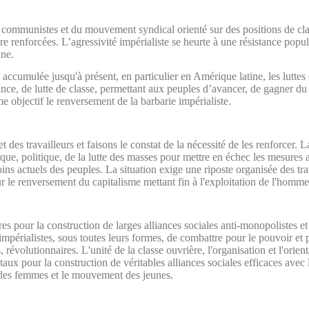
s communistes et du mouvement syndical orienté sur des positions de clas
re renforcées. L’agressivité impérialiste se heurte à une résistance pop
ine.
e accumulée jusqu'à présent, en particulier en Amérique latine, les luttes 
ance, de lutte de classe, permettant aux peuples d’avancer, de gagner du t
e objectif le renversement de la barbarie impérialiste.
 des travailleurs et faisons le constat de la nécessité de les renforcer. La
ogique, politique, de la lutte des masses pour mettre en échec les mesures
ins actuels des peuples. La situation exige une riposte organisée des tra
ur le renversement du capitalisme mettant fin à l'exploitation de l'homm
es pour la construction de larges alliances sociales anti-monopolistes et
s impérialistes, sous toutes leurs formes, de combattre pour le pouvoir e
, révolutionnaires. L'unité de la classe ouvrière, l'organisation et l'ori
ux pour la construction de véritables alliances sociales efficaces avec 
es femmes et le mouvement des jeunes.