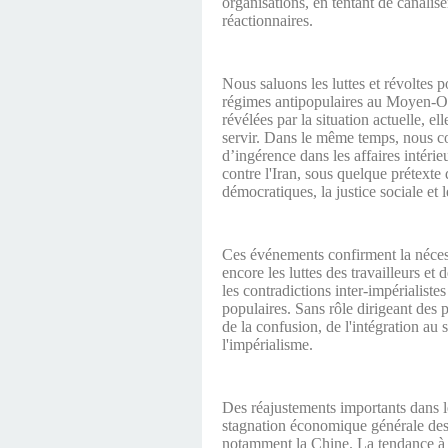
organisations, en tentant de canalis
réactionnaires.
Nous saluons les luttes et révoltes 
régimes antipopulaires au Moyen-Ori
révélées par la situation actuelle, e
servir. Dans le même temps, nous c
d’ingérence dans les affaires intérie
contre l'Iran, sous quelque prétexte q
démocratiques, la justice sociale et l
Ces événements confirment la nécessi
encore les luttes des travailleurs et 
les contradictions inter-impérialiste
populaires. Sans rôle dirigeant des p
de la confusion, de l'intégration au 
l'impérialisme.
Des réajustements importants dans le 
stagnation économique générale des 
notamment la Chine. La tendance à l'