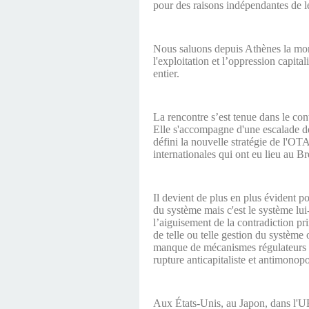
pour des raisons indépendantes de l
Nous saluons depuis Athènes la mont
l'exploitation et l’oppression capital
entier.
La rencontre s’est tenue dans le cont
Elle s'accompagne d'une escalade de
défini la nouvelle stratégie de l'OT
internationales qui ont eu lieu au 
Il devient de plus en plus évident po
du système mais c'est le système lui
l’aiguisement de la contradiction pri
de telle ou telle gestion du système
manque de mécanismes régulateurs eff
rupture anticapitaliste et antimonop
Aux États-Unis, au Japon, dans l'UE