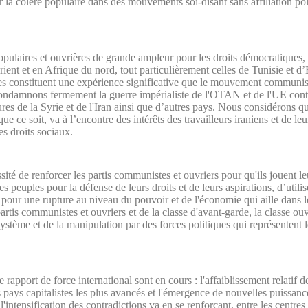
er la colère populaire dans des mouvements soi-disant sans affiliation po
populaires et ouvrières de grande ampleur pour les droits démocratiques, 
ent et en Afrique du nord, tout particulièrement celles de Tunisie et d’
lles constituent une expérience significative que le mouvement communiste
ondamnons fermement la guerre impérialiste de l'OTAN et de l'UE cont
ures de la Syrie et de l'Iran ainsi que d’autres pays. Nous considérons q
ue ce soit, va à l’encontre des intérêts des travailleurs iraniens et de leur
es droits sociaux.
té de renforcer les partis communistes et ouvriers pour qu'ils jouent leu
des peuples pour la défense de leurs droits et de leurs aspirations, d’utili
s pour une rupture au niveau du pouvoir et de l'économie qui aille dans l
artis communistes et ouvriers et de la classe d'avant-garde, la classe ouv
système et de la manipulation par des forces politiques qui représentent l
rapport de force international sont en cours : l'affaiblissement relatif de
pays capitalistes les plus avancés et l'émergence de nouvelles puissa
intensification des contradictions va en se renforçant, entre les centre