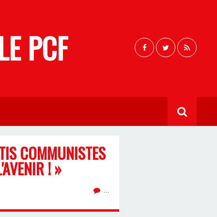
LE PCF
RTIS COMMUNISTES
'AVENIR ! »
…