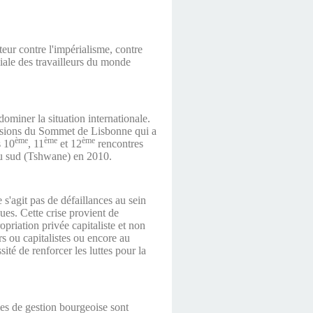
eur contre l'impérialisme, contre
sociale des travailleurs du monde
dominer la situation internationale.
écisions du Sommet de Lisbonne qui a
ème
ème
ème
s 10
, 11
et 12
rencontres
du sud (Tshwane) en 2010.
e s'agit pas de défaillances au sein
ues. Cette crise provient de
opriation privée capitaliste et non
rs ou capitalistes ou encore au
ité de renforcer les luttes pour la
mes de gestion bourgeoise sont