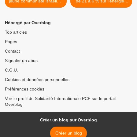
jeune communiste israélien,
de 21 à 6 % sur l’énergie :
en prison pour avoir refusé
la campagne de masse du
de servir dans l'armée
PTB a payé ! >
d'occupation !
Hébergé par Overblog
Top articles
Pages
Contact
Signaler un abus
C.G.U.
Cookies et données personnelles
Préférences cookies
Voir le profil de Solidarité Internationale PCF sur le portail
Overblog
Créer un blog sur Overblog
Créer un blog