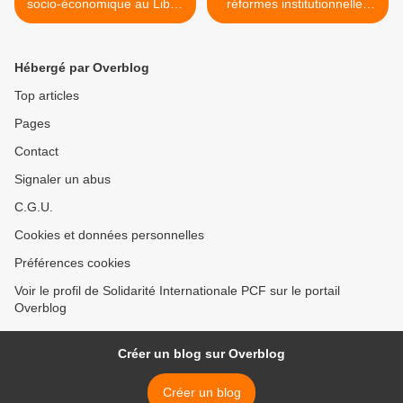
socio-économique au Liban
réformes institutionnelles
et dans le monde arabe,
introduites par le VIème
bulletin d'analyses du mois
Congrès du Parti
d'avril du Parti communiste
communiste cubain et son
Hébergé par Overblog
libanais (PCL)
absence du comité central
>
Top articles
Pages
Contact
Signaler un abus
C.G.U.
Cookies et données personnelles
Préférences cookies
Voir le profil de Solidarité Internationale PCF sur le portail
Overblog
Créer un blog sur Overblog
Créer un blog