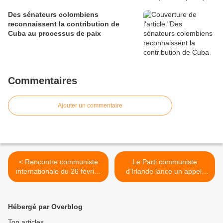
Des sénateurs colombiens
reconnaissent la contribution de
Cuba au processus de paix
Commentaires
Ajouter un commentaire
< Rencontre communiste
Le Parti communiste
internationale du 26 février
d’Irlande lance un appel-
(2): Nikos Seretakis (KKE):
manifeste afin que le
« La coordination des PC,
peuple Irlandais refuse de
alternative au PGE parti de
payer la « dette socialisée
Hébergé par Overblog
l'UE et du capital,
du capital » >
subordonné à la social-
Top articles