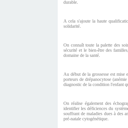
durable.
A cela s'ajoute la haute qualificat
solidarité.
On connaît toute la palette des so
sécurité et le bien-être des famille
domaine de la santé.
Au début de la grossesse est mise e
porteurs de drépanocytose (anémie fa
diagnostic de la condition l'enfant q
On réalise également des échograp
identifier les déficiences du systè
souffrant de maladies dues à des a
pré-natale cytogénétique.