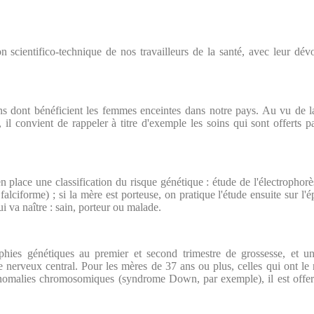
ion scientifico-technique de nos travailleurs de la santé, avec leur dév
ins dont bénéficient les femmes enceintes dans notre pays. Au vu de l
s, il convient de rappeler à titre d'exemple les soins qui sont offerts 
n place une classification du risque génétique : étude de l'électrophorè
lciforme) ; si la mère est porteuse, on pratique l'étude ensuite sur l'ép
ui va naître : sain, porteur ou malade.
hies génétiques au premier et second trimestre de grossesse, et un
me nerveux central. Pour les mères de 37 ans ou plus, celles qui ont le 
nomalies chromosomiques (syndrome Down, par exemple), il est offert l