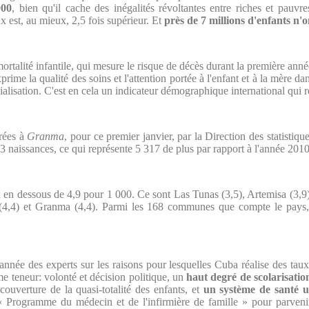
000
, bien qu'il cache des inégalités révoltantes entre riches et pauvre
ux est, au mieux, 2,5 fois supérieur. Et
près de 7 millions d'enfants n'
talité infantile, qui mesure le risque de décès durant la première anné
rime la qualité des soins et l'attention portée à l'enfant et à la mère dan
ocialisation. C'est en cela un indicateur démographique international qui
vrées à
Granma
, pour ce premier janvier, par la Direction des statistiqu
3 naissances, ce qui représente 5 317 de plus par rapport à l'année 2010
x en dessous de 4,9 pour 1 000. Ce sont Las Tunas (3,5), Artemisa (3,9),
(4,4) et Granma (4,4). Parmi les 168 communes que compte le pays
née des experts sur les raisons pour lesquelles Cuba réalise des taux au
me teneur: volonté et décision politique, un
haut degré de scolarisatio
ouverture de la quasi-totalité des enfants, et
un système de santé un
 « Programme du médecin et de l'infirmière de famille » pour parveni