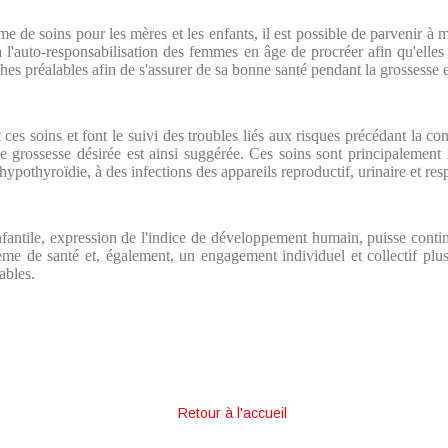
e de soins pour les mères et les enfants, il est possible de parvenir à m
à l'auto-responsabilisation des femmes en âge de procréer afin qu'elles 
hes préalables afin de s'assurer de sa bonne santé pendant la grossesse e
ces soins et font le suivi des troubles liés aux risques précédant la c
e grossesse désirée est ainsi suggérée. Ces soins sont principalement l
’hypothyroïdie, à des infections des appareils reproductif, urinaire et res
nfantile, expression de l'indice de développement humain, puisse contin
tème de santé et, également, un engagement individuel et collectif pl
ables.
Retour à l'accueil