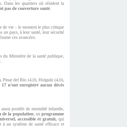
s. Dans les quartiers où résident la
ont pas de couverture santé
.
e de vie – le moment le plus critique
s un pays, à leur santé, leur sécurité
 résume ces avancées.
es du Ministère de la santé publique,
.
 Pinar del Río (4,0), Holguín (4,0),
,
17 n'ont enregistré aucun décès
ssi positifs de mortalité infantile,
n de la population
, un
programme
iversel, accessible et gratuit,
qui
r à un système de santé efficace et