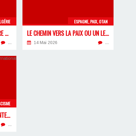
LGÉRIE
ESPAGNE, PAIX, OTAN
LA RETRAITE DES 32 ANS, ENTRE MANŒUVRES ÉLECTORALES ET NÉCESSITÉ D’UN FRONT SYNDICAL
LE CHEMIN VERS LA PAIX OU UN LEURRE POUR LE PEUPLE ?
…
14 Mai 2026
…
SCISME
À L’OCCASION DU « SOMMET INTERNATIONAL CONTRE L’ANTIFASCISME »
…