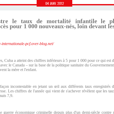
04
JANV.
2012
tre le taux de mortalité infantile
le p
cès pour 1 000 nouveaux-nés, loin devant les
te-internationale-pcf.over-blog.net/
, Cuba a atteint des chiffres inférieurs à 5 pour 1 000 pour ce qui est d
 avec le Canada – sur la base de la politique sanitaire du Gouvernement r
ent la mère et l'enfant.
 façon incontestable en jetant un œil aux différents taux enregistrés 
esse. Les chiffres de l'année qui vient de s'achever révèlent que les t
mais 7,9.
e guerre économique criminelle depuis plus d'un demi-siècle contre 